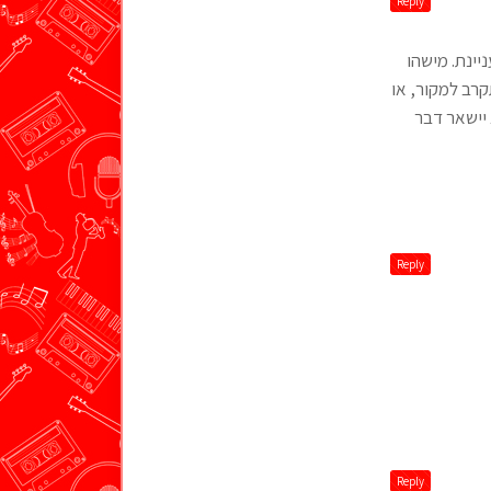
Reply
יינת. מישהו
רב למקור, או
יישאר דבר
Reply
Reply