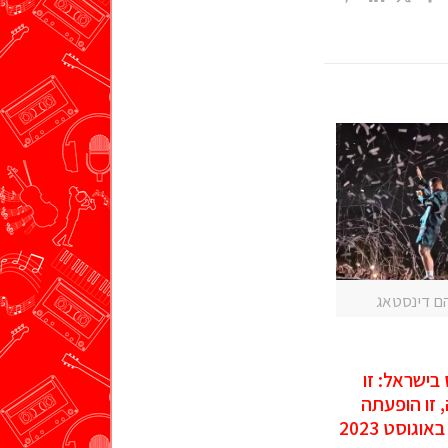
הם דינסטאג
 בישראל: זו
, זו הופעתה