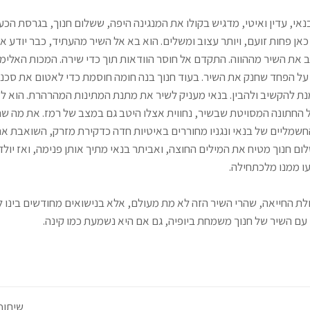
אי, עדין ואיטי, מדגיש בקולו את המנגינה היפה, ששלום חנוך, בגרסת הכע
ן פחות זועם, ויותר עצוב ומשלים. הוא בא אל השיר מהעתיד, כבר יודע א
ב את השיר מההווה. התקדם אל חוסר הוודאות תוך כדי שירה. המכות האלימו
על הפחד שחנק את השיר. בעוד חנוך בנה חומה חוסמת כדי לאטום את סכנו
נת להקשיב ולהבין. בנאי מעניק לשיר את מתנת המתינות המהרהרת. הוא ל
 החתונה המסויטת שבשיר, נחווית אצלו היטב גם במצב של רמז. את מה שח
שמליים של בנאי ונגניו מחוררים באיטיות חדה כדקירת מזרק, השואבת את
לום חנוך מטיח את המילים החוצה, ואביתר בנאי מתיך אותן פנימה, ואז יולד 
ו ממנו מלכתחילה.
לת החייאה, שהרי השיר הזה לא מת מעולם, אלא בנישואים מחודשים בינו ל
עם השיר של חנוך משמחת ביופיה, גם אם היא נשמעת כמו קינה.
שיתוף