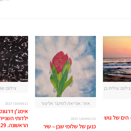
ילום: עילית בן
צילום: ש
איור: אוריאת לסינגר אליצור
1 בספטמבר 2023
אימג'ן דרגונס
 הים של גוש
ילדותי השנייה
15 בספטמבר 2023
הראשונה. 29 באוגוסט 2023
כנען של שלומי שבן – שיר