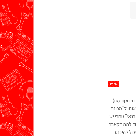
Reply
תי הקודמת).
אותו ל"מכונת
אי" (והרי יש
חד לתת לקאבר
כול להיכנס