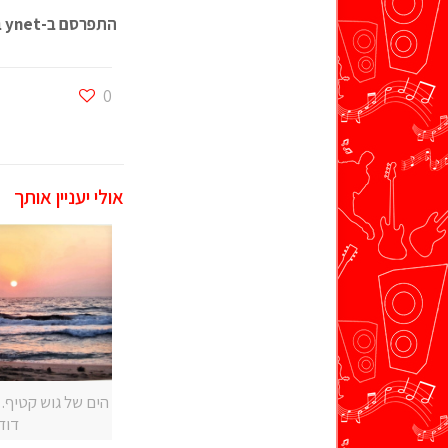
התפרסם ב-ynet ב-9.11.10
0
אולי יעניין אותך
הים של גוש קטיף. צ
דוד