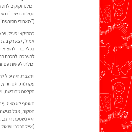
"כולנו זקוקים לחסד
המלווה בשיר "רואים
("מאחורי הסורגים", 
כמוזיקאי פעיל, ויר
אמת", יצא רק בשנה
בכלל בחר להוציא יצ
להערכה ולהכרה ההמו
יכולתי לעשות עם זה
וירצברג היה יכול ל
עקרונות, וגם חרוץ,
הקלטה מחודשת, ויר
האוסף לא מציג עיבו
המקור, אבל בגישה ע
היא נשמעת היטב, בע
(אייל הרכבי ושאול א