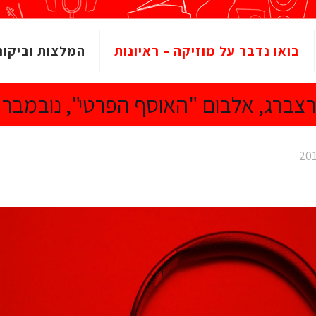
בואו נדבר על מוזיקה – ראיונות
המלצות וביקור
ירצברג, אלבום "האוסף הפרטי", נובמבר 2010