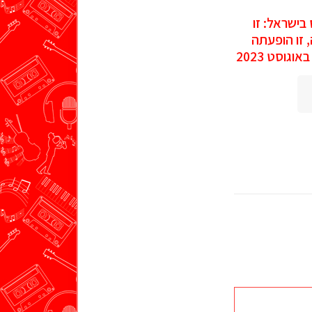
 בישראל: זו
, זו הופעתה