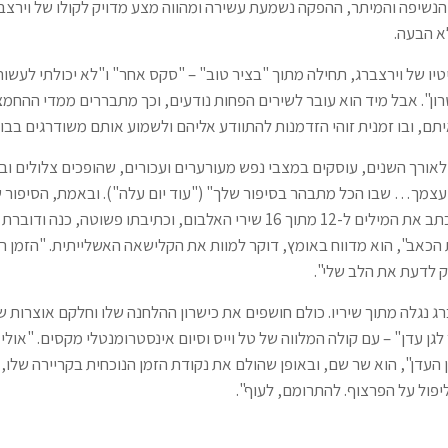
נשיפה והמיתר, ההפקה נשמעת עשירה ומהווה מצע מדויק לקולו של וירצברג
א הבעה.
ו של וירצברג, תחילה מתוך "בציר טוב" – "סקס אחר" ו"לא יכולתי לעשות
ון". אבל מיד הוא עובר לשירים הפחות נודעים, וכך מתבררים ממדי ההחמ
ם, ובו זמנית זוהי הזדמנות להתוודע אליהם ולשמוע אותם משודרגים בבו
ורך השנים, עוסקים במצבי נפש מעורערים ועכורים, שהופכים צלולים ובהיר
צמך… שבו הכל מתבהר בסיפור שלך" ("עוד יום עלה"). ובאמת, הסיפור ש
בהיר להפליא. הוא כתב את המילים ל-12 מתוך 16 שירי האלבום, וכתיבתו פשוטה, 
הכאב", הוא מדווח באומץ, דוקר למוות את הקלישאה האשלייתית. "הזמן ר
 לדעת את הלב שלי".
רג נגלה מתוך שיריו. כולם חושפים את כישרון ההלחנה שלו וחלקם אוצרות 
ן עדן" – עם קולה המלווה של טל וייס וסיום אינסטרומנטלי מקסים. "אולי
גן העדן", הוא שר שם, ובאופן שהולם את נקודת הזמן הנוכחית בקריירה שלו,
פול על הפרצוף. להתרומם, לעוף".