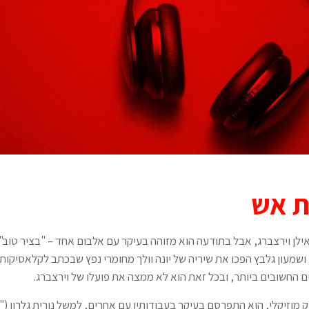
ת אש
 אילן וירצברג, אבל בתודעה הוא מזוהה בעיקר עם אלבום אחד – "בציר טוב
צברג ושמעון גלבץ הפכו את שיריה של יונה וולך מחומרי נפץ שבכתב לקלאסיקו
 החשובים ביותר, ובכל זאת הוא לא ממצה את פועלו של וירצברג.
 מוזיקלי, הוא התפרסם בעיקר בעבודותיו עם אחרים, למשל נורית גלרון ("