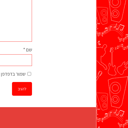
שם
*
שמור בדפדפן ז