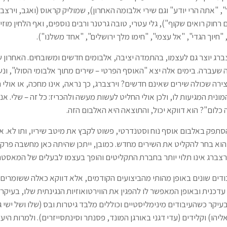
", "אתה הרי יודע" וגם שירי אלבומה האחרון), שמוליק קראוס (ואגב, וירצב
 רחוק רואים שקוף"), גלי עטרי, טובה גרטנר ורבים נוספים, ואף הלחין מוז
"חיוך הגדי", "אל עצמי", "חימו מלך ירושלים", "אחד משלנו").
צברג יוצר גם לעצמו, בהתמדה יציבה, אלבומים חדשים ומשובחים. האחרון 
 שעברה. בימים אלה יצא "האוסף הפרטי – שירים מתוך אלבומי הסולו", ו
ירה שכולה שירים שאינם חדשים? וירצברג, כך נראה, אינו מחכה, או אולי 
נית המגיעות לו, ולכן אולי החליט לעשות מעשה ולהכריז: כל זה – שלי. אני
 כלום"? הוא דווקא יכול, והתוצאה היא האלבום הזה.
הסתפק באלבום אוסף נוח וסטנדרטי, פשוט לקבץ את מיטב שיריו, ותו לא. א
 הוא בחר להקליט את השירים מחדש. כמובן, ייתכן שהיתה כאן מחשבה פרקטי
צברג אינו תלוי יותר בחברת התקליטים והופך בעצמו לבעלים של המאסטרי
דים שונים באופן מהותי מהביצועים הקודמים, אלא דווקא כאלה ששומרים ע
דכנית ובאופן המאפשר לו להפגין את הווירטואוזיות הנגינתית שלו, בעיקר
יקר כשהעיבודים מינימליסטיים וכוללים מלבד גיטרות ובס (שלו ושל ישי ג
ליהו) וקלידים (עדי דגני באורגן המונד, פסנתר וסינתסייזרים). ולמרות היע