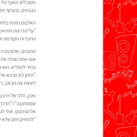
מקובלים מאגף כלי ה
בגבהים, ובעיקר מל
האלבום נפתח בלהיטי
"על מדרגות התיאטר
ההיכרות הקודמת אית
התכנים, שהצטברו לא
שבו אתה מגלה את ע
"הזמן לא מרפא את 
לשאת את הכאב, רק
ואכן, הלב של וירצב
שמסתובב" ו"הדרך לג
אל הגיהנום. אולי ל
"להחזיק חזק שלא לי