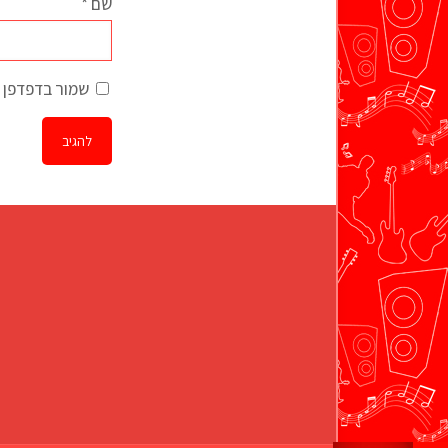
שם
*
שמור בדפדפן ז