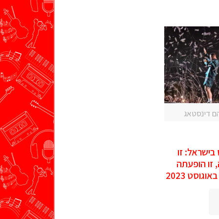
הם דינסטאג
 בישראל: זו
, זו הופעתה