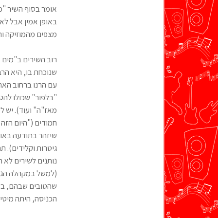
אומר בסוף השיר "כב
באופן אמין אבל לא 
מצפים מהמוזיקה וה
רוב השירים ב"מים 
שנוכחת בו, היא הרב
עם הרנו ברחוב הארב
"בלפור" שכולו להט
מאז"ה" ועוד). יש 
חמודים ("היום הזה 
שיזהר בתודעה באור 
גיטרות וקלידים). ת
נותנים לשירים לא ר
(למשל במקהלה הגברי
שהטובים שבהם, בעי
הכניסה, היתה מיט