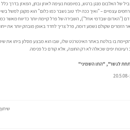
יל של האלבום מנגן ברגש, במיומנות נעימה לאוזן ובחן, המאזן בדרך כלל
מים עצמיים – "ואיך ככה ילד טוב נשבר כמו כלום" הוא מקונן למשל בשיר "
דם ("האדום שבדמי אוזל"), השבירה של פרל קיימת יותר כדיווח מאשר כמה
שאר הזמרים שקולם נשמע דומה, פרל צריך לחדד באופן מובהק יותר את ייחו
הקיימת בו בולטת באתר האינטרנט שלו, שבו הוא מבצע מסלון ביתו את שירי
 רעיונות יפים שכאלה לא רק החוצה, אלא קודם כל פנימה.
תחת לגשר", "התו השמיני"
שיתוף