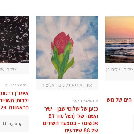
ילום: עילית בן
צילום: ש
איור: אוריאת לסינגר אליצור
1 בספטמבר 2023
אימג'ן דרגונס
 הים של גוש
ילדותי השנייה
15 בספטמבר 2023
הראשונה. 29 באוגוסט 2023
כנען של שלומי שבן – שיר
השנה שלי (ושל עוד 87
אנשים) – במצעד השירים
קרא עוד
של 88 שיודעים