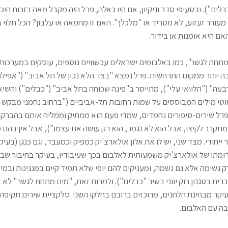
לים"). ובסעיפי סדר וניקיון, אם היו כאלה, פרל היה מקבל מאה בזכות היכ
מעורר זעזוע, לא מטריד או "מלכלך". האם זו מחמאה או עלבון? הכל תלוי
אם היא אומנות או בידור.
מתחת לגשר", כמו באלבומים ישראלים עכשוויים נוספים, עוסקים במערכות 
ה יותר ממקום התרחשות. פרל נמצא "בצד הלא נכון של תל אביב" ("אפילו 
עה" ("הלוואי עלי"), מתייסר ב"פינה שכוחה בתל אביב" ("כבלים") והשיא
וטי מילים המבוססים על שמות רחובות תל-אביביים ("ברחוב נחמני מבקש 
לפרל שירים-סיפורים נחמדים, שמדי פעם הוא ממתיק וממליח אותם בהברק
מתקרב לקיצו, אבל הוא לא נגמר, הוא רק עושה את עצמו"), אבל אין בהם 
ייחודי. מצד שני, יש לו את אלון אולארצ'יק כמפיק וכמעבד, וגם כנגן (בעיק
רומתו של אולארצ'יק משמעותית לאלבום בכך שעיבודיו, בעיקר בחיבור שבין
ק נשימה אלא גם נשמה, ומעניקים להם יופי שלא תמיד קיים במנגינות ובמילי
ת בסגנון רוק יווני בשיר "כבלים"). ולמרות זאת, "מים מתחת לגשר" לא א
קר מבחינת הלחנים, מרוכזים ברובם בחלקו השני. סלקציית שירים תקיפה 
יבה עם האלבום.