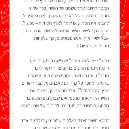
אינם כה תמימים. בראשון, הורוביץ כמעט חותר נגד
המסר החיובי אך הפשטני של השיר, בכך שהוא
מודה במוגבלות של האדם המאמין: "אדם לא יכול
להביא את הסתיו, או לומר לאלף חסידות – עכשיו".
אז מה כן? לשיר. השיר אומנם לא ישנה את המצב,
אבל ישירו אותו אנשים נוספים, כך שלפחות
הבדידות מתפוגגת.
גם ב"צריך לומר תודה" יש גישה דידקטית מעט
("כל הרגעים הקשים בחיים צריך לומר להם
תודה"), אם כי האופן המרגש שבו היא מפותחת
בהמשך מחפה על כך ("גם לאבנים על קבר ההורים
צריך לומר תודה"). אבל מה שהופך באמת את
השיר הזה לאחד מהנפלאים שבאלבום הוא עיבוד
הקנון עם התגבורת העדינה-ילדותית של שרון רוטר.
זה לא השיר היחיד באלבום שהורוביץ חולק עם אדם
נוסף. ב"הפתק" (המתבסס על פתק שכתבה