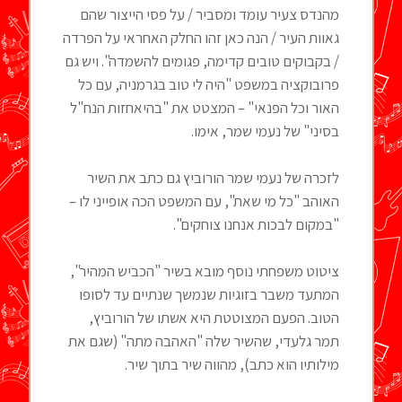
מהנדס צעיר עומד ומסביר / על פסי הייצור שהם
גאוות העיר / הנה כאן זהו החלק האחראי על הפרדה
/ בקבוקים טובים קדימה, פגומים להשמדה". ויש גם
פרובוקציה במשפט "היה לי טוב בגרמניה, עם כל
האור וכל הפנאי" – המצטט את "בהיאחזות הנח"ל
בסיני" של נעמי שמר, אימו.
לזכרה של נעמי שמר הורוביץ גם כתב את השיר
האוהב "כל מי שאת", עם המשפט הכה אופייני לו –
"במקום לבכות אנחנו צוחקים".
ציטוט משפחתי נוסף מובא בשיר "הכביש המהיר",
המתעד משבר בזוגיות שנמשך שנתיים עד לסופו
הטוב. הפעם המצוטטת היא אשתו של הורוביץ,
תמר גלעדי, שהשיר שלה "האהבה מתה" (שגם את
מילותיו הוא כתב), מהווה שיר בתוך שיר.