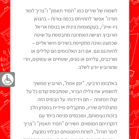
לשמות של שירים כמו "תמיד תאמין" ו"צריך לומר
תודה" אפשר להתייחס בכמה צורות – בהנהון
ניו-אייג'י, בעקמומיות צינית או בנוסח אריאל
הורוביץ. הגישה האחרונה מתבססת על שיטה
שכמעט ואינה מתקיימת בשירים הישראליים –
להיות גם וגם. אם רוב האלבומים הם קלילים או
מורכבים, עליזים או נוגים, שטחיים או עמוקים, הרי
שהורוביץ יודע לשלב.
באלבומו הרביעי, "זמן אמת", הורוביץ ממשיך
להשמיע את צלילו הברור, שמתבסס קודם כל על
קולו המזוהה – חם וידידותי. על הבסיס הזה
מתגלגלים שיריו, מתקבלים מיידית במפתן הלב
בזכות נעימותם, ומוכנסים פנימה ביחד עם
דוקרניהם המוסווים. השירים "תמיד תאמין" ו"צריך
לומר תודה", למרות הימנונותם הבלתי נמנעת,