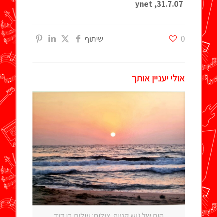
31.7.07, ynet
0
שיתוף
אולי יעניין אותך
הים של גוש קטיף. צילום: עילית בן דוד