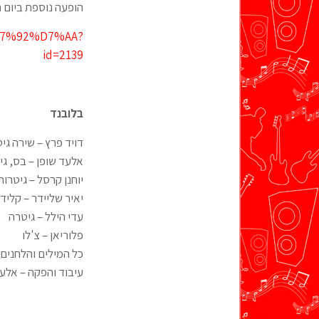
הופעה נוספת ביום חמישי 2.1.25 25 בשעה 0:30
D7%92%D7%AA?
id=2139
בלובנד
דויד פרץ – שירה גי
אלעד שופן – בס, גי
יוחנן קרסל – גיטרות
יאיר שליידר – קליד
עדי הילל – גיטרה
פלוריאן – צ'לו
כל המילים והלחנים 
עיבוד והפקה – אלעד