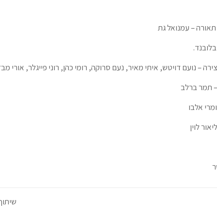
 תאורה – עמנואל גת
בלובנד.
רה – נועם דויטש, איתי מאיר, נעם סרוקה, רומי כהן, רוני פייגלר, אורי מבזב
– תמר ברלב
מרי אלבו
יאור לוין
ר
שיתוף