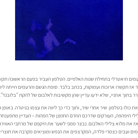
עמים תיאטרלי בתחילת שנות האלפיים. הטלפון העביר בפעם הראשונה תקשו
אז תקשרו ארוכות ועמוקות, בכתב בלבד. סופת הגשם והרעמים הייתה ליווי
בתוך אוזניי, שלא ידעו עדיין שהן מקשיבות לאלבום של להקת "בלובנד".
ת כולו בטלפון. שיר אחרי שיר, ותוך כדי כך ליווה את עצמו בגיטרה. באופן 
לי היפהפה, העורקים שדרכם הוזרם החמצן של המהות – העדיין מתפענחת,
י אז את מלוא צלילי האלבום. נבצר ממני לשער את היקפם של מרחבי האווי
מים ועבים כצמרי פלדה, המקרצפים את הנפש ומוציאים מקרבה את תוצריה