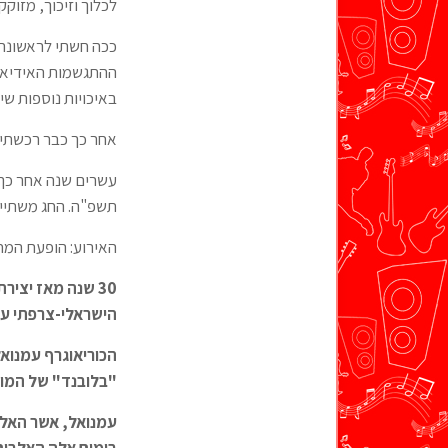
לכלוך וזיכוך, מזוק
ככה חשתי לראשונה 
ההתגשמות האידיאלי
באיכויות נוספות שי
אחר כך כבר רכשתי 
תשפ"ה. החג משתייף
האירוע: הופעת המח
30
הישראלי-צרפתי עמנ
הכוריאוגרף עמנוא
"בלובנד" של המוז
עמנואל, אשר האלבו