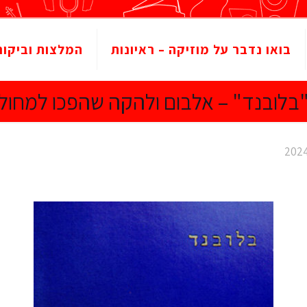
בואו נדבר על מוזיקה – ראיונות
המלצות וביקור
בלובנד" – אלבום ולהקה שהפכו למחול