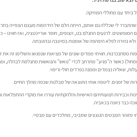
יוצא שוב בגרסת ויניל
.
 ביחד עם מחוללי המוזיקה.
התברר לי שכללה גם אותם, הייתה הלם של הידהמות מעצם הצפייה בתרג
ים המופשטים. לרגעים התגלם בנו, הצופים, חוסר אוריינטציה, ואז חווינו – כ
לא נהירה לפלא היפהפה של אומנות במיטבה ובהטבתה.
ות מסתנכרנות. חוויתי ממדים שונים של מציאות שנפגשו והשלימו זה את ז
חול) כאשר ה"פגיע" מתרחב לכדי "נואש" והנואשות מתגלמת לבהלה, ומת
ות, שאליה נצמדים וממנה נפרדים חולי וריפוי.
ות של זמנים. ליטפה אותי התוצאה של סבלנות שכפה מהלך החיים.
נות וכבירות תנועותיהם האישיות והלהקתיות עוררו את מוקדי ההתפלאות 
ה כבר ניוונה בכאביה.
י מזוהר המבטים הנוצצים שסביבי, מתלכדים עם מבטיי.