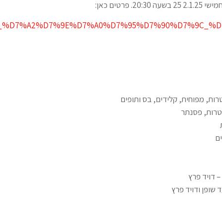
2. פרטים כאן:
D7%AA_%D7%A2%D7%9E%D7%A0%D7%95%D7%90%D7%9C_%
טרות, מפוחית, קלידים, בס ותופים
טרות, פסנתר
ים
– דויד פרץ
 שופן ודויד פרץ