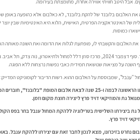
קים. אבל היטב חוויתי אווירה אחרת, מתומצתת בעירומה.
את האלבום בלובנד של להקת בלובנד, לא כאלבום אלא כהופעה באופן שכ
ת של האינטראקציה הפרטית, האישית, הלוא היא האינטימיות שבין יוצר ל
ישארו כמוסות.
את האלבום והקשבתי לו, מופתעת לגלות את הדומה ואת השונה מאותה האז
עשרים שנה אחר כך. סוף דצמבר 2024, מרכז סוזן דלל למחול ולתיאטרון, נוה צדק, תל
 השנה על מציאות שנושאת תמידית כאבי נפשות נרצחות ללא הפוגה.
ול "ענבל", שמבוססת על האלבום ההוא. רשות הדיבור לקומוניקט המדייק:
שנה מאז יצירתו הראשונה לבמה ו-25 שנה לצאת אלבום המופת "בלובנד", חוברי
ואל גת והמוזיקאי דויד פרץ ליצירה חוצת מקום וזמן
.
ל גת ביצירתו השלישית בטרילוגיה ללהקת המחול ענבל בחר בפס הקול
יקאי דויד פרץ
.
ם נחרט בזיכרונו, מצא לנכון לחבר זאת עם יצירתו ללהקת ענבל. באופ