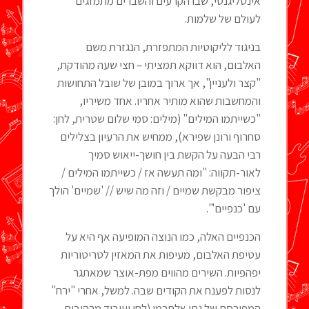
אינטליגנטי, שבו הקרעים והשברים מתמזגים
לעולם של שלמות.
בניגוד לליקוטיות המתפזרת, הנגזרת משם
האלבום, הוא דווקא תמציתי – חצי שעה מהודקת,
"קצר ולעניין", אך ארוך במובן של שובל התחושות
והמחשבות שהוא מותיר אחריו. אחד משיריו,
"כשייתמו המילים" (מילים: סמי שלום שטרית, לחן:
סחרוף ורונן שפירא), ממחיש את הרעיון בצלילים
רבי הבעה על הקשת בין חושך-ייאוש סמיך
לאור-תקווה: "ומה תעשה אז / כשייתמו המילים /
ציפור מבקשת שמיים / וזה מה שיש // 'שמיים' הולך
עם 'כנפיים'".
הכנפיים האלה, כמו הנוצה המופיעה אף היא על
עטיפת האלבום, מעיפות את המאזין לטריטוריות
יפהפיות. השירים מהווים מפת-אוצר שמאתגר
לנסות לפענח את הקודים שבה. למשל, אחרי "ירח"
המפורסם של נתן אלתרמן (לחן ועיבוד מרהיבים