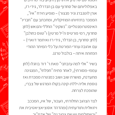
באפלוליותם של סחרוף עם בן הנדרלר, גידי רז,
אורן לוטנברג וניר מנצור) – מופיע הירח "איו",
הממכר בתזזיותו המוזיקלית, ומתכתב עם "חבריו"
האינסטרומנטליים: "נשקיני" החללי והנואש (לחן:
סחרוף, רמי פורטיס וז'יל מרטין) ו"טווס כחולבן"
(לחן: סחרוף, בן הנדלר, גידי רז ואיתמר דוארי) –
עם אהובה עוזרי הפורטת על כלי המיתר ההודי
המזוהה איתה – בולבול טרנג.
בשיר "אלי למה עזבתני" מאת ר' דוד בוזגלו (לחן
עממי-מסורתי), לאחר פתיח "חפלתי", המנגינה
מתעדנת, מושרת שוב ושוב כמנטרה ממכרת ואז
נוספת אליה יללת-קינה בקולו המרגש של צברי,
שהופכת לצרחה.
לצד הצהוב החלודתי, העכור, של איו, המככב
ויזואלית ותודעתית (ומהדהד אסוציאציאטיבית את
"וכשחולמים יש שם צהוב גם" של אדמ"ור