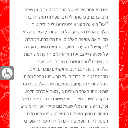
איו הוא אחד מירחיו של כוכב הלכת צדק. גון שטחו
חום-צהבהב כי מתחוללת בו פעילות געשית רבה.
"איו" הוא גם קטע אינסטרומנטלי ב"ליקוטים" –
אלבום הסולו התשיעי של ברי סחרוף, וצילום של איו
מהווה את עטיפת האלבום ואת החוברת. הכותרת
"ליקוטים" מטעה – צנועה, סתמית משהו, מעידה
על שאיפה לייצב את הארעי וליצור זיקה משותפת
בין שירים "מפה ומשם". היצירה, השופעת
אלקטרוניקה ותכנותים מוזיקליים מנכרים, אכן
מקרינה זמניות, נדודים וכל מה שהוא ההפך מבית;
אבל סחרוף מתעתע באמצעות שם האלבום, כשם
שהוא נוהג באחד השירים בו, מאת אברהם חלפי,
הנקרא "שיר בנאלי" – אף ששום דבר בו אינו בנאלי.
וכך, הרעש החשמלי שבאלבום מיילד יופי והרמוניה,
הזוהרים מתוך האפלה הסמיכה, שהיא כמו מלח
הנועד לחדד טעמים: רוקנרול יהודי-מזרחי-מערבי