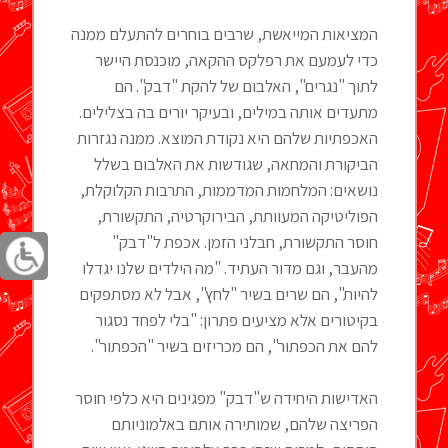
המציאות המייאשת, שרבים בוחרים להתעלם ממנה
כדי לעמעם את רפלקס ההקאה, מוכנסת היישר
לתוך "נגרים", האלבום של להקת "דבק". הם
מתעדים אותה במילים, ובעיקר יורים בה בצלילים.
האכפתיות שלהם היא נקודת המוצא. ממנה נגזרות
הביקורת והמחאה, שגודשות את האלבום בשלל
נושאים: המלחמות המדממות, התרבות הקלוקלת,
הפוליטיקה המעוותת, הבירוקרטיה, התקשורת,
חוסר התקשורת, חבלני הזמן. אכפת ל"דבק"
מהעבר, וגם מדור העתיד. "מה הילדים שלנו יגדלו
להיות", הם שרים בשיר "לחץ", אבל לא מסתפקים
בקיטורים אלא מציעים פתרון: "בלי לפחד נסגור
להם את הכפתור", הם מכריזים בשיר "הכפתור".
האדישות היחידה ש"דבק" מפגינים היא כלפי חוסר
הפריצה שלהם, שמותירה אותם באלמוניותם