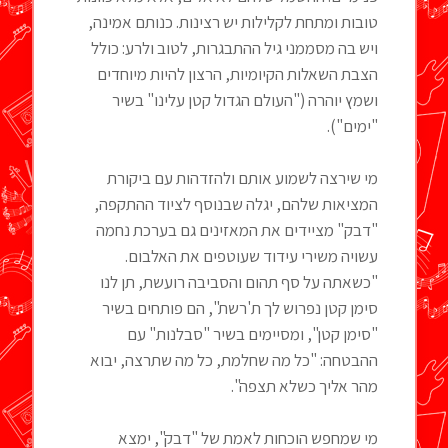
טובות ומתחת לקלילות יש רצינות. כנותם אמינה,
ויש בה מסממני גיל ההתבגרות, לטוב ולרע: כולל
הצבת השאלות הקיומיות, הרצון להיות מיוחדים
ושמץ יוהרה ("העולם הגדול קטן עלינו" בשיר
"ימים").
מי שירצה לשמוע אותם ולהזדהות עם ביקורת
המציאות שלהם, יגלה שבנוסף לציוד ההתקפה,
"דבק" מציידים את המאזינים גם בערכת נחמה
עשויה משירי עידוד שעוטפים את האלבום.
"כשאתה על סף תהום והסביבה רועשת, תן לנו
סימן קטן נפרוש לך ת'רשת", הם פותחים בשיר
"סימן קטן", ומסיימים בשיר "סבלנות" עם
ההבטחה: "כל מה שחלמת, כל מה שתרצה, יבוא
מהר אליך כשלא תצפה".
מי שמחפש הוכחות לאמת של "דבק", ימצא