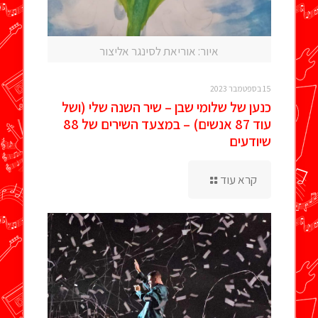
איור: אוריאת לסינגר אליצור
15 בספטמבר 2023
כנען של שלומי שבן – שיר השנה שלי (ושל
עוד 87 אנשים) – במצעד השירים של 88
שיודעים
קרא עוד