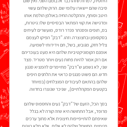
היחסית, למרות שזהו כבר אלבומם השני. ואין שום
סיבה שהם יישארו עלומי שם. הרוק שלהם עשוי
היטב וסוחף, וההקלטה החיה באולפן הולמת אותו
ומדגישה את קווי המתאר הבסיסיים שלו: גיטרות,
בס, תופים ופסנתר פנדר רודס, מועשרים לעיתים
בסקסופון ובחצוצרה. וזהו. "דבק" הפיקו לעצמם
צליל חזק, מגובש, בשל, חם וידידותי לשמיעה.
אומנם הקומוניקטיביות שלהם היא מעט בעוכריהם
אם רוק אמור להיות פחות נעים ויותר מטריד. מצד
שני, לא נשמע ש"דבק" מתיימרים להמציא סגנון
חדש. הם פשוט מנגנים כראוי את הלחנים היפים
שלהם בהתאם לעיבודים המוצלחים (במיוחד
בקטעים המקהלתיים), שניכר שנוצרו בחדווה.
בסך הכל, הזעם של "דבק" נעים והחספוס שלהם
מרופד, אבל התחושה היא שזה קורה לא בגלל
שאיפתם להתייפייפות חיצונית אלא מתוך ערכים
פנימיים. החשמל שלהם לא אלים, אלא מלא כוונות