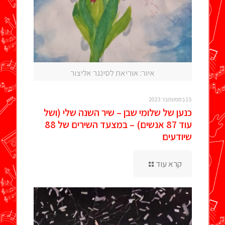
איור: אוריאת לסינגר אליצור
15 בספטמבר 2023
כנען של שלומי שבן – שיר השנה שלי (ושל
עוד 87 אנשים) – במצעד השירים של 88
שיודעים
קרא עוד