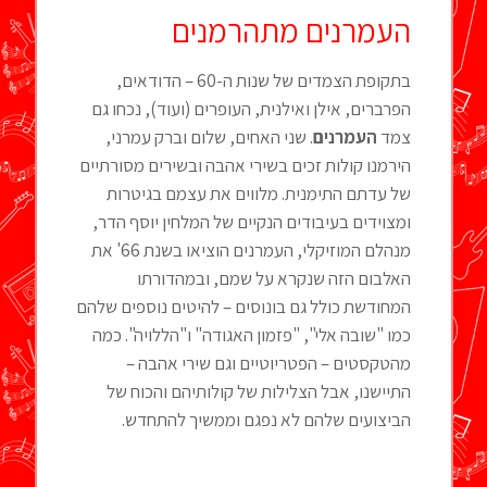
העמרנים מתהרמנים
בתקופת הצמדים של שנות ה-60 – הדודאים,
הפרברים, אילן ואילנית, העופרים (ועוד), נכחו גם
צמד
העמרנים
. שני האחים, שלום וברק עמרני,
הירמנו קולות זכים בשירי אהבה ובשירים מסורתיים
של עדתם התימנית. מלווים את עצמם בגיטרות
ומצוידים בעיבודים הנקיים של המלחין יוסף הדר,
מנהלם המוזיקלי, העמרנים הוציאו בשנת 66' את
האלבום הזה שנקרא על שמם, ובמהדורתו
המחודשת כולל גם בונוסים – להיטים נוספים שלהם
כמו "שובה אלי", "פזמון האגודה" ו"הללויה". כמה
מהטקסטים – הפטריוטיים וגם שירי אהבה –
התיישנו, אבל הצלילות של קולותיהם והכוח של
הביצועים שלהם לא נפגם וממשיך להתחדש.