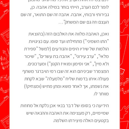
לומר לכם הערב, הייתי בוחר במילה אהבה. כן,
גבירותי ורבותי, אהבה. אהבה זה שם התואר, זה שם
העצם וזה גם שם המשחק"…
ואכן, האהבה מלווה את האלבום הזה (בהוצאת
"התו השמיני") מתחילתו ועד סופו. עם נציגויות
הולמות של שיריו היפים והנודעים (למשל "ספירת
מלאי", "ערב עירוני", "אהבה בת עשרים", "שיכור
ולא מיין", "אני וסימון ומואיז הקטן") ומערכונים.
המצמרר שביניהם הוא זה שבו רמי הויברגר משתף
פעולה איתו בדמות שליח "מלמעלה" שבא לקחת
את נשמתו, אך לאחר משא ומתן מתיש (ומצחיק!)
מוותר לו.
הידיעה כי בסופו של דבר בנאי אכן נלקח אל מחוזות
שמיימיים, רק מעצימה את האהבה וההנאה שיש
בקטעים האלה מיצירתו השלמה.