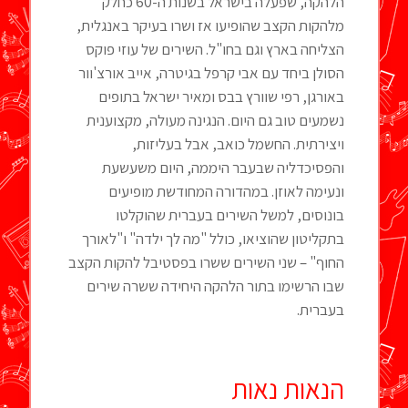
הלהקה, שפעלה בישראל בשנות ה-60 כחלק
מלהקות הקצב שהופיעו אז ושרו בעיקר באנגלית,
הצליחה בארץ וגם בחו"ל. השירים של עוזי פוקס
הסולן ביחד עם אבי קרפל בגיטרה, אייב אורצ'וור
באורגן, רפי שוורץ בבס ומאיר ישראל בתופים
נשמעים טוב גם היום. הנגינה מעולה, מקצוענית
ויצירתית. החשמל כואב, אבל בעליזות,
והפסיכדליה שבעבר היממה, היום משעשעת
ונעימה לאוזן. במהדורה המחודשת מופיעים
בונוסים, למשל השירים בעברית שהוקלטו
בתקליטון שהוציאו, כולל "מה לך ילדה" ו"לאורך
החוף" – שני השירים ששרו בפסטיבל להקות הקצב
שבו הרשימו בתור הלהקה היחידה ששרה שירים
בעברית.
הנאות נאות