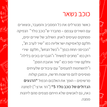
כוכב נשאר
כאשר מנטרלים את כל המסביב והמעבר, ונשארים
עם השירים עצמם – מתברר ש"כוכב נולד" הנפיקה
ממתקים טעימים לאוזן. השילוב של שירים יפים,
חלקם קלאסיקות ישראליות כמו "שיר לערב חג",
"הכניסני תחת כנפך" ו"נשל הנחש", חלקם שירי
רוק כמו "מחכים למשיח" ו"הגברים בוכים בלילה"
וחלקם שירי פופ כמו "שיר אהובת הספן"
ו"להשתטות לפעמים" עם עיבודים שלעיתים
מוסיפים להם פרשנות חדשה, וכמובן קולות
מרשימים – הופך את האלבום הכפול
"הרגעים
הגדולים של כוכב נולד 5"
("הד ארצי") למתנה
נאה, גם לאנשים שלא הייתם מצפים מהם ליהנות
ממנה.