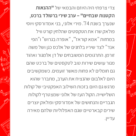
צדי צרפתי היה היוזם והבמאי של
"ההנאות
הקטנות שבחיים" – ערב שירי ברטולד ברכט
,
שנערך בשנת 74'. מירי אלוני, בני אמדורסקי ויוסי
פולאק שרו את הטקסטים שהלחין קורט וויל
במחזות "אמא קוראז'", "אופרה בגרוש" ו"הפי
אנד" לצד שיריו בלחנים של אלכס כגן ושל משה
זורמן. התרגומים המשובחים של דן אלמגור ואהוד
מנור עושים שירות טוב לטקסטים של ברכט שהם
גם חומלים לא פחות מאשר זועמים. כשמקשיבים
היום לאלבום שהנציח את הערב, מתברר שהוא
מרגש גם היום בזכות השילוב האפקטיבי של קולות
השלישייה. הקול העז של אלוני שמצטרף לקולות
הגבריים והנחושים של אמדורסקי ופולאק יוצרים
שירים קבארטיים שגם האפלוליות שלהם מאירה
עדיין.