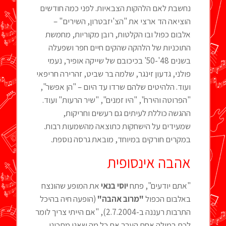
נחשבת לאם הלהקות הצבאיות. לפני כמה חודשים
הוציאה הד ארצי את "הצ'יזבטרון, השירים" –
אלבום כפול ובו הקלטות, רובן מקוריות, מחמשת
התוכניות של הלהקה שהקים חיים חפר ושפעלה
בשנים 48'-50' בכיכובם של שייקה אופיר, נעמי
פולני, גדעון זינגר, שלמה בר שביט, זהרירה חריפאי
ועוד. הלהיטים שלהם שרדו עד היום – "הן אפשר",
"הפרוטה והירח", "היו זמנים", "שיר הרעות" ועוד.
ההגשה כוללת לעיתים גם רעשים וחריקות,
שמעידים על הישחקות כתוצאה מהשמעות רבות.
במקרים חורקים במיוחד, מובאת גרסה נוספת.
אהבה אינסופית
"אתם יודעים", פתח
יוסי בנאי
את המופע שהונצח
באלבום הכפול
"מרוב אהבה"
(הופעה חיה בהיכל
התרבות רעננה ב-2.7.2004), "אם הייתי צריך לומר
לכם במילה אחת הערב את כל מה שאני מתכונן