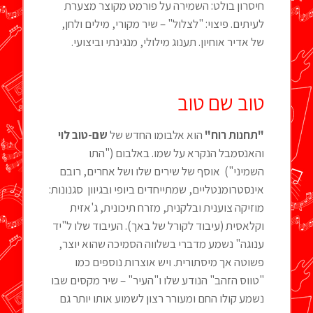
חיסרון בולט: השמירה על פורמט מקוצר מצערת
לעיתים. פיצוי: "לצלול" – שיר מקורי, מילים ולחן,
של אדיר אוחיון. תענוג מילולי, מנגינתי וביצועי.
טוב שם טוב
"תחנות רוח"
הוא אלבומו החדש של
שם-טוב לוי
והאנסמבל הנקרא על שמו. באלבום ("התו
השמיני") אוסף של שירים שלו ושל אחרים, רובם
אינסטרומנטליים, שמתייחדים ביופי ובגיוון סגנונות:
מוזיקה צוענית ובלקנית, מזרח תיכונית, ג'אזית
וקלאסית (עיבוד לקורל של באך). העיבוד שלו ל"יד
ענוגה" נשמע מדברי בשלווה הסמיכה שהוא יוצר,
פשוטה אך מיסתורית. ויש אוצרות נוספים כמו
"טווס הזהב" הנודע שלו ו"העיר" – שיר מקסים שבו
נשמע קולו החם ומעורר רצון לשמוע אותו יותר גם