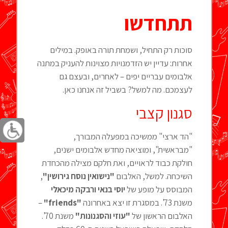
תתחדשו
סוכות רק התחיל, ושמחת תורה באופק. במילים
אחרות: עדיין יש הזדמנויות מצוינות להעניק במתנה
אלבומים עבריים יפים – לאחרים, ובעצם גם
לעצמכם. מה למשל? בשביל זה אנחנו כאן.
סגנון קצבי
"הד ארצי" ממשיכה במפעלה המבורך,
"מבראשית", ומוציאה מחדש אלבומים ישנים,
חולקת כבוד לראויים, ואת חלקם מצילה מהכחדת
השיכחה. למשל, האלבום
"נישואין נוסח גירושין"
,
המבוסס על מופע של
יוסי בנאי ורבקה מיכאלי
משנת 73'. במסגרת זו יצא באחרונה
"
friends
"
–
האלבום הראשון של
"עוזי והסגנונות"
משנת 70'.