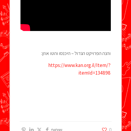
והנה הפרויקט הגדול – היכנסו והטו אוזן:
https://www.kan.org.il/Item/?
itemId=134898
0
שיתוף