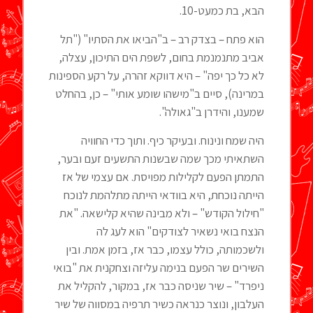
הבא, בת כמעט-10.
הוא פתח – בצדק רב – ב"הביאו את הסתיו" ("תל
אביב מתנמנמת בחום, לשפת הים התיכון, עצלה,
לא כל כך יפה" – היא דווקא זהרה, על רקע הספינות
במרינה), סיים ב"מישהו שומע אותי" – כן, בהחלט
שמענו, והידרן ב"גאולה".
היה שמח ונינוח. ובעיקר כיף. ותוך כדי החוויה
השתאיתי מכך שמה שבשנות התשעים זעם ובער,
התמתן הפעם לקלילות מפויסת. אם עצמי של אז
הייתה נוכחת, היא בוודאי הייתה מתלהמת לנוכח
"חילול הקודש" – ולא מבינה שהיא קלישאה. "את
הנצח בואי נשאיר לצודקים" הוא לעג לה
ולשכמותה, כולל עצמו, כבר אז, בזמן אמת. ובין
השירים שר הפעם בנימה עליזה וצחקנית את "בואי
ניפרד" – שיר שניסה כבר אז, במקור, להקליל את
העלבון, ונוצר כנראה כשיר תרפיה במסווה של שיר