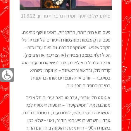
צילום: שלומי יוסף. חמי רודנר בחוף גורדון, 11.8.22
פעם הוא היה רותח, הרוקנרול, רוטט ונושף מחימה.
פעם סָדַק עצמות מעוצמות הייסורים של יוצריו ושל
הקהל שנפשו השתקפה דרכם. גם היום עודו כזה –
הכול תלוי במצב הצבירה (או הצריבה או הרביצה).
אבל רוקנרול הוא לא רק מצב נפשי או תודעתי. הוא
קודם כול, ובראש ובראשונה – מוזיקה. וכשהיא
במיטבה – חווים אותה ונוצרים אותה בו זמנית
בתיבת החסדים הפנימית.
אוגוסט תל-אביבי, ערב טו באב. עיריית תל אביב
מפרגנת את "חמישקיעה" – הופעות חינמיות לכל
המשפחה בימי חמישי, לפנות ערב, במתחם בריכת
גורדון. השבוע הופיע חמי רודנר, ואני – שלא כמו
בשנות ה-90 – חוויתי את ההופעה ביחד עם הדור