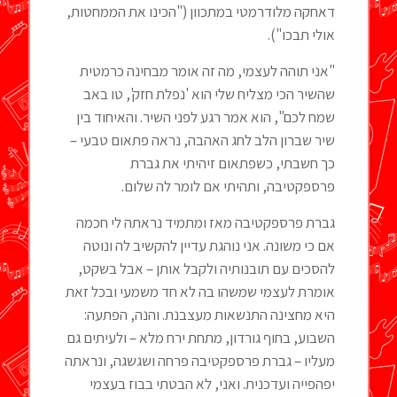
דאחקה מלודרמטי במתכוון ("הכינו את הממחטות,
אולי תבכו").
"אני תוהה לעצמי, מה זה אומר מבחינה כרמטית
שהשיר הכי מצליח שלי הוא 'נפלת חזק', טו באב
שמח לכם", הוא אמר רגע לפני השיר. והאיחוד בין
שיר שברון הלב לחג האהבה, נראה פתאום טבעי –
כך חשבתי, כשפתאום זיהיתי את גברת
פרספקטיבה, ותהיתי אם לומר לה שלום.
גברת פרספקטיבה מאז ומתמיד נראתה לי חכמה
אם כי משונה. אני נוהגת עדיין להקשיב לה ונוטה
להסכים עם תובנותיה ולקבל אותן – אבל בשקט,
אומרת לעצמי שמשהו בה לא חד משמעי ובכל זאת
היא מחצינה התנשאות מעצבנת. והנה, הפתעה:
השבוע, בחוף גורדון, מתחת ירח מלא – ולעיתים גם
מעליו – גברת פרספקטיבה פרחה ושגשגה, ונראתה
יפהפייה ועדכנית. ואני, לא הבטתי בבוז בעצמי