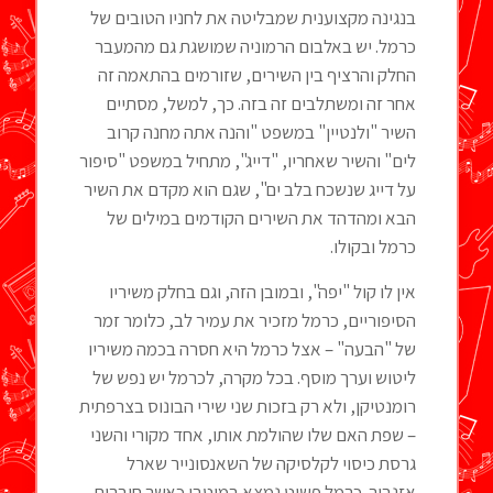
בנגינה מקצוענית שמבליטה את לחניו הטובים של
כרמל. יש באלבום הרמוניה שמושגת גם מהמעבר
החלק והרציף בין השירים, שזורמים בהתאמה זה
אחר זה ומשתלבים זה בזה. כך, למשל, מסתיים
השיר "ולנטיין" במשפט "והנה אתה מחנה קרוב
לים" והשיר שאחריו, "דייג", מתחיל במשפט "סיפור
על דייג שנשכח בלב ים", שגם הוא מקדם את השיר
הבא ומהדהד את השירים הקודמים במילים של
כרמל ובקולו.
אין לו קול "יפה", ובמובן הזה, וגם בחלק משיריו
הסיפוריים, כרמל מזכיר את עמיר לב, כלומר זמר
של "הבעה" – אצל כרמל היא חסרה בכמה משיריו
ליטוש וערך מוסף. בכל מקרה, לכרמל יש נפש של
רומנטיקן, ולא רק בזכות שני שירי הבונוס בצרפתית
– שפת האם שלו שהולמת אותו, אחד מקורי והשני
גרסת כיסוי לקלסיקה של השאנסונייר שארל
אזנבור. כרמל פשוט נמצא במיטבו כאשר חוברות