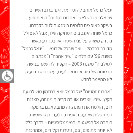
יגאל כרמל אוהב להזכיר את הים. ברוב השירים
שבאלבומו השלישי "אהבות זמניות" הוא מופיע –
בעיקר כאופציה חלומית רומנטית לגור בקרבתו.
כרמל שוחה היטב בים המוזיקה שלו, אבל לא צולל
בו, רק משייט על פני השטח. אין בכך רע כאשר
מדובר בכרמל – יוצר שבכל אלבומיו – "יגאל כרמל"
משנת 96' עם הלהיט "שיר אהבה" ו"מכתבים
לסילביה" משנת 2003 – הקפיד להישאר בנישה
הבטוחה של פופ איכותי – נעים, עשוי היטב ובעיקר
לא מתיימר לחדש.
"אהבות זמניות" של כרמל יוצא בתזמון מושלם עם
הקיץ. שיריו יוצרים אווירת קרירות נינוחה, מצננת
חום, הולמת את העונה. זה מתבטא גם בהפקה
המוזיקלית של עובד אפרת, הנעדרת קישוטיות,
חותרת אל הפשטות והמינימליסטיות – בדרך כלל
לא יותר מתופים, בס, גיטרות וקלידים, ומתרכזת