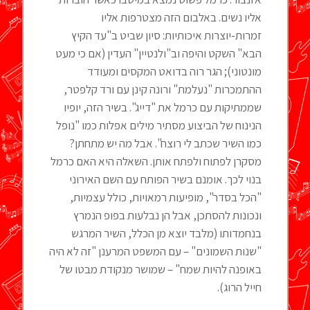
אליו נשים. באלבום הזה מצטרפות אליו
זמרות-יוצרות איכותיות: סיון שביט ב"עד הקיץ
הבא" השקט והיפה וב"ולנטיין" העדין (אם כי מעט
מונטוני); הגר רוה בדואט המקסים ומעודד
ההתמכרות "נעלמת" ורונה קינן עם ורד קלפטר,
שממתיקות עם כרמל את "דייג". בשיר הזה, יופיו
הנינוח של הביצוע מסתיר מילים אפלות כמו "נופל
כמו השיר שכתב לי רוצח". אבל מה יש מתחתן?
מסקרן לפתוח ולפתח אותן. השאלה היא האם כרמל
בנוי לכך. אומנם בשיר הפותח עם השם האירוני
"הכל בסדר", מופיעות רמאויות, כולל עצמיות,
ונכונות להסתכן, אבל הן נבלעות בפופ הנמרץ
בנחמדותו (מלבד יוצא מן הכלל, השיר המרגש
"שנות השמונים" – עם המשפט המרענן "זה לא היה
באופנה להיות שמח" – שמושר מנקודת מבטו של
חייל הרוג).