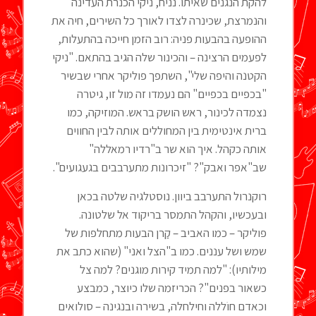
להקת הנגנים שאיתו. נניח, ניקי הכנרת העדינה
והנמרצת, שכינרה לצדו לאורך כל השירים, חיה את
ההופעה בהבעות פניה: רוב הזמן חייכה בהתעלות,
לפעמים הרצינה – והכינור שלה הגיב בהתאם. "ניקי
הקטנה והיפה שלי", השתפך פוליקר אחרי שבשיר
"בכפיים בכפיים" הם נעמדו זה מול זו, גיטרה
נצמדה לכינור, ראש הושק בראש. המוזיקה, כמו
ברית אינטימית בין המחוללים אותה לבין החווים
אותה כקהל. איך הוא שר ב"רדיו רמאללה"
שב"אפר ואבק"? "זיכרונות מתערבבים בגעגועים".
רוקנרול התערבב ביוון. נוסטלגיה שלטה בכאן
ובעכשיו, והקהל התמסר בריקוד אל שלטונה.
פוליקר – כמו האביב – קַרן הבעות מתחלפות של
שמש ושל עננים. כמו ב"הצל ואני" (שהוא כתב את
מילותיו): "למה תמיד קירות מוגנים? למה צל
כשאור בפנים"? הכריזמה שלו כיוצר, כמבצע
וכאדם חוֹללה וחילחלה, בשירה ובנגינה – סולואים