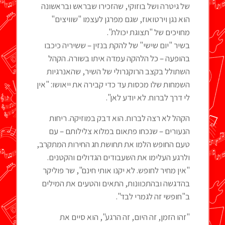
של גיטרה ושל בוזוקי, שהזכירו שבראש ובראשונה
הוא נגן וירטואוז, שגם מפרגן לעצמו "שוויצים"
מחויכים של "תצוגת יכולת".
בשיר "יום שישי" של להקת בנזין – ששיריה כיכבו
בהופעה – כל הלהקה עמדה איתו בשורה. הקהל
השתולל בקצב הרוקנרולי של השיר, שהאנרגיות
השמחות שלו מכסות עד כדי קבירה את ייאושו: "אין
לי דרך לברוח. לא יודע לאן".
הקהל לא רצה לברוח. הוא דבק במוזיקה. ריחות
הנעורים – שנכחו פתאום במלוא צלילותם – עם
טעם החופש הלמו את תחושת חג החירות המתקרב,
ולרגע העלימו את השעבודים הגדולים והקטנים.
"אין מחיר לחופש. לא יקנו אותי חינם", שר פוליקר
בהדגשה ובהתכוונות, התאים והטעים את המילים
ב"חופשי זה לגמרי לבד".
"זהו הזמן, זה היום, זה הרגע", הוא סיים את