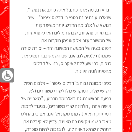
"בן אדם, מה אתה כותב? אתה כותב את נפשך",
שואלת-עונה ירונה כספי ב"דדלוס ציפור" – שיר
הנושא של אלבומה החדש. יותר משש דקות
קברטיות יפהפיות, שבהן המילים הארס-פואטיות
של המשורר עזריאל קאופמן חוקרות את
המוטיבציה של המעשה המשונה הזה – יצירת יצירה
שמכוונת לנסוק לגבהים, שם השמש כבר תמיס את
כנפיה, כפי שעוללה לאיקרוס, בנו של דדלוס
מהמיתולוגיה היוונית.
כספי מכוונת גבוה ב"דדלוס ציפור" – אלבום הסולו
השישי שלה, המוקדש כולו לשירי משוררים (לא
בפעם הראשונה. גם באלבומה הרביעי, "מאפייה של
אישה אחת", הלחינה שירי משוררים). בניגוד לדמות
המיתית, היא אינה מתרסקת אל הים, אם כי בהחלט
מאכזב שמוזיקאית כה מצוינת עדיין לא קיבלה את
התהילה שהיא ראויה לה, ולו בזכות להיות מוכרת,