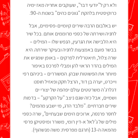
ולא רק ל"יודעי דבר", שעוקבים אחריה מאז ימיה
כרוקיסטית בלהקת "גוונים כהים" בשנות ה-90.
יש באלבום הרבה שירים קיומיים-פסימיים, אבל
לחניה ושירתה של כספי מרוממים אותם. בכל שיר
היא הלבישה את הגרעין, הנפש שלו – המילים –
בבשר פועם באמצעות לחניה ובעיקר שירתה. היא
שרה צלול, תיאטרלית לפרקים – באופן שמגיש את
המילים בהדר הראוי להן ומבלי לפרכס באיפור
מיותר את הפשוטות שבהן. המשוררים – ביניהם רפי
וייכרט, יערה בן דוד, הרצל חקק ופאזיל חוסנו
דגלרג'ה משרטטים עולם יפהפה של יצורי ים
ושמיים, אבל כזה שגם ניצב "על הקרקע" – בדמות
שירים חברתיים. "מלבד הדג, מי ישבע מהמים?
לחסר פרנסה, ארוכים הימים שבעתיים", שרה כספי
מילים של ג'לאל א-דין רומי, משורר ומיסטיקן פרסי
מהמאה ה-13 (תרגם מפרסית: משה מנשהוף).