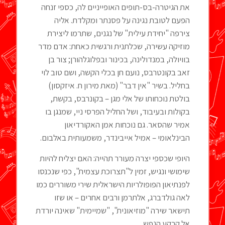
את הגיטרה-בס-תופים האופייניים לה, כספי זנחה
הפעם לטובת נגינה על פסנתר ומקלדת. אליה
צירפה "יחידת עילית" של נגנים, שתרמו ליצירת
מוזיקה עשירה, שכלתנית ורגשית כאחת: אדם מדר
בוויולה, במנדולינה, בכינור ובפלוגלהורן; צור בן
זאב בקונטרבס, נועם חן בכלי הקשה, ושם טוב לוי
בחליל. בשיר "אין דבר" (מאת מירון ח. איזקסון)
בולטת נוכחותו של אלי מגן – בקונרבס, בקשת,
בקולות ובעיבוד, ושל החליל הפרסי ניי, שמנגן בו
אמיר שהסאר. גם נוכחות אמן האקורדיאון
הבינלאומי – אמיל אייבינדר, משמעותית באלבום.
היופי שכספי יצרה מעורר תהייה: האם יצליח להיות
שימושי ונגיש, זמין ל"תצרוכת עצמית", כפי שנכנסו
לפנתיאון הפופולריות הישראלית שירי משוררים כמו
לאה גולדברג, אלתרמן ורבים אחרים – או שזו
תישאר שירה "מוזיאונית", "שמיימית" שאינה יורדת
אל קרקע הנפש.