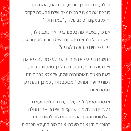
בבלוג, ודרכו ודרך חבריו, וחבריהם, היא היתה
פורצת את המעגל המצומצם שלה ונחשפת לקהל
חדש. במקום "כוכב נולד", "באזז נולד".
אם כך, בשביל מה בעצם צריך את כוכב נולד,
כאשר ככל הנראה נינט, וגם שי גבסו, בלומין ורוטמן
היו מצליחים כנראה בלעדיה?
התשובה: נינט לא היתה מרשה לעצמה להוציא את
אלבומה החדש, המתרחק כל כך מהמיינסטרים,
בשם האמת האומנותית שלה, אלמלא כבר היתה
דמות ידועה. ומהיכן? מכוכב נולד, כמובן. וזאת רק
דוגמה אחת.
אז מה המסקנה? שעולם עם כוכב נולד ועולם
בלעדיו הם עולמות שהקצוות שלהם – ההתחלה
האלמונית והסוף ההמוני – יכולים להיות זהים.
התוכנית הזו אינה מעלה ואינה מורידה, לא הכרחית