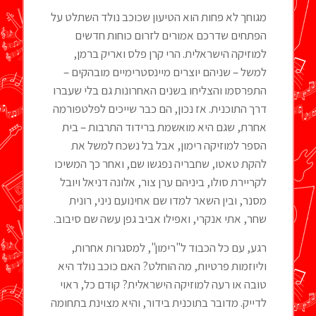
מגוחך לא פחות הוא הטיעון שכוכב נולד השתלט על
הפתחים שדרכם אמורים לזרום כוחות חדשים
למוזיקה הישראלית. הרי קרן פלס ואריק ברמן,
למשל – שניהם יוצרים מיינסטרימיים מובהקים –
התפרסמו והצליחו בשנים האחרונות גם בלי שעברו
דרך התוכנית. אז נכון, הם כבר שייכים לפלטפורמה
אחרת, שגם היא מואשמת ברידוד התרבות – בית
הספר למוזיקה רימון, אבל בל נשכח למשל את
להקת טאטו, שחבריה נפגשו שם, ואחר כך המשיכו
לקריירת סולו, ביניהם ערן צור, אלונה דניאל ויובל
מסנר, ובין השאר למדו שם אחינועם ניני, רונית
שחר, אתי אנקרי, ואפילו אביב גפן עשה שם סיבוב.
רגע, עם כל הכבוד ל"רימון", למסגרות אחרות,
וליוזמות פרטיות, מה הוחלט? האם כוכב נולד היא
טובה או רעה למוזיקה הישראלית? קודם כל, ראוי
לדייק. מדובר בתוכנית בידור, והיא מצוינת בתחומה