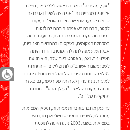
"אוף, מה יהיה"? חשבה בייאוש נינט טייב, חיילת
אלמונית מקריית גת. "אני רוצה לשיר! ואני רוצה
שכולם ישמעו אותי שרה ויכירו אותי"! במקום
לקטר, הבחורה השאפתנית התחילה לנסות.
בסביבתה הקרובה נינט כבר היתה ידועה ובלטה
במקהלה המקומית, בטקסים ובתחרויות האזוריות,
אבל היא שאפה לתהילה המונית, והדרך היתה
הטלוויזיה. ואכן, באסרטיביות שלה, היא הגיעה
לשם: מקום ראשון ב"קולות וצלילים" – התחרות
לגילוי כשרונות צעירים של הטלוויזיה החינוכית. זה
לא עזר. נינט עדיין לא היתה מפורסמת, גם כאשר
זכתה במקום השלישי ב"המלך הבא" – תחרות
מוזיקלית של "יס".
עד כאן מדובר בעובדות אמיתיות, ומכאן המציאות
מתפצלת לשניים. התסריט השני אכן התרחש
במציאות. בשנת 2003 נינט הגיעה לתוכנית