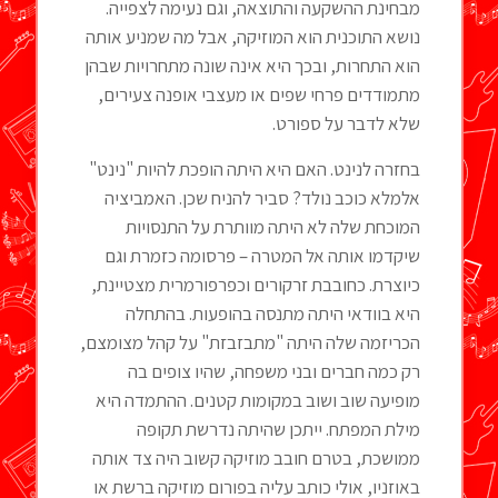
מבחינת ההשקעה והתוצאה, וגם נעימה לצפייה.
נושא התוכנית הוא המוזיקה, אבל מה שמניע אותה
הוא התחרות, ובכך היא אינה שונה מתחרויות שבהן
מתמודדים פרחי שפים או מעצבי אופנה צעירים,
שלא לדבר על ספורט.
בחזרה לנינט. האם היא היתה הופכת להיות "נינט"
אלמלא כוכב נולד? סביר להניח שכן. האמביציה
המוכחת שלה לא היתה מוותרת על התנסויות
שיקדמו אותה אל המטרה – פרסומה כזמרת וגם
כיוצרת. כחובבת זרקורים וכפרפורמרית מצטיינת,
היא בוודאי היתה מתנסה בהופעות. בהתחלה
הכריזמה שלה היתה "מתבזבזת" על קהל מצומצם,
רק כמה חברים ובני משפחה, שהיו צופים בה
מופיעה שוב ושוב במקומות קטנים. ההתמדה היא
מילת המפתח. ייתכן שהיתה נדרשת תקופה
ממושכת, בטרם חובב מוזיקה קשוב היה צד אותה
באוזניו, אולי כותב עליה בפורום מוזיקה ברשת או