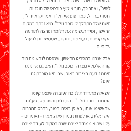
טלוויזיה חדשה – שנקראה בהתחלה "לא נפסיק
לשיר", ואחר כך, תוך אימוץ פורמט של תוכניות
דומות בחו"ל, כמו "פופ איידול" ו"אמריקן איידול",
השם שלה התחלף ל"כוכב נולד". היא זכתה במקום
הראשון, ומיד הגשימה את חלומה ופרצה לתודעה
הקולקטיבית בעוצמות חזקות, שממשיכות לפעול
עד היום.
אבל אנחנו בתסריט הראשון, שמנסה לנחש מה היה
קורה אלמלא נוצרה "כוכב נולד". האם גם אז נינט
היתה נודעת בציבור באופן שבו היא מוכרת גם
היום?
השאלה מתחדדת לנוכח העובדה שמאז קיומו
הוטחו ב"כוכב נולד" – התוכנית והפורמט, טענות
שהאשימו אותו, באופן בוטה וחמור, בהרס התרבות
הישראלית, או לפחות בניוון שלה. אמרו – ואומרים –
עליו שהוא ממחזר יצירה ישנה במקום לעודד יצירה