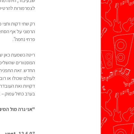
שבעיבוד, היתה מתפ
לצמרמורות להרטי
רק שתי דקות וחצי מת
הרמוני על אף הסתיר
פרחי נחמה".
ריטה נשמעת כאן שק
המסנוורים שהשליכה 
החדש. זאת התפנית ש
לעולם שכולו או רוב
דקויות ואת העובדה 
בערב כחול עמוק – 
"אני גרה מול המים
12.6.07, ynet