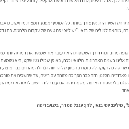
תה לכך. אבל האיפוק שבו היא שרה הפעם אפקטיבי, והוא יוצר צינור נקי
ט.
רחש השיר הזה. אין צורך ביותר. כל המוסיף מְפַגֵעַ. תמצית מדויקת, כואבת
ה, מותאם למילים של בנאי: "יש ליופי פה טעם של עקבות מלחמה. פה גדלי
ופה מרוב זכות ודרך השקיפות הזאת עובר אור שמאיר את דמותה יותר מא
אלינו בשנים האחרונות. הלוואי וככה, באופן שכולו נטו שקט, היא נשמעת
ריטה כה זקוקה לה כזמרת. הכיוון של הדיווה הגדולה מהחיים כבר מוצה, 
ו פארודיה. הסגנון הזה כבר הפך כה מזוהה עם ריטה, עד שהשכיח את מורכב
שגם בלי איפור היא יפה. משמח יהיה אם עברי לידר ישיב לריטה את ימי הת
אחד.
", מילים: יוסי בנאי, לחן: ענבל סמדר, ביצוע: ריטה