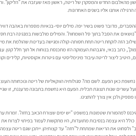
ן מהאלבום החדש והמסקרן של ריטה, ראשון מאז שעזבה את "הליקון". והוא
הרגילה אותנו אליו בשנים האחרונות.
ההסברים, מדובר פשוט בשיר יפה. מילים יוסי-בנאיות מספרות באהבה דוויה
"נושאים את הסבל בתוך סל השמחות". והמילים מולבשות במנגינה רבת חסד
ילוב הזה לוקחת ריטה תחת חסותה-קולה ומגישה בעדינות שהולמת את מילו
וק", כתב בנאי, והגבהות העמוקה הזו מתכנסת בנוחות אל תוך חלל קטן. עב
 היטיב ליצור לריטה עיבוד מינימליסטי עם גיטרות אקוסטיות, קלידים וקולו
 נחשפת כאן הפעם. לשם מה? סגולותיה הווקאליות של ריטה ונוכחותה העוצמ
על עשרים שנות תצוגת תכלית. הפעם היא נחשפת בתבונה מרעננת, זו שגיל
 מספיק ולכן אין צורך להחצינו.
יכנס למהמורות שטמונות במשפט "יש ימים שצורח הכאב בחזה". זמרות עת
כולל היא עצמה בנסיבות מתועדות, היו מתקשות לעמוד בפיתוי לצרוח את 
ולסחוט את הריאות שמתחת ל"חזה" עד קצותיהן. ייתכן שגם ריטה עצמה, 