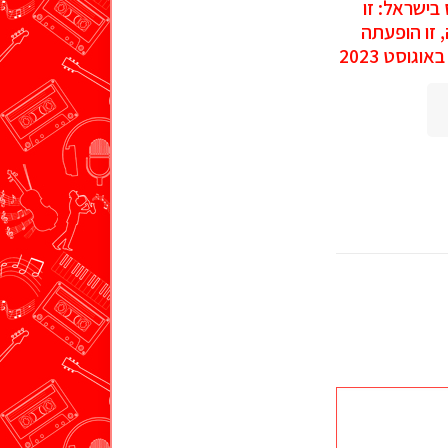
 בישראל: זו
, זו הופעתה