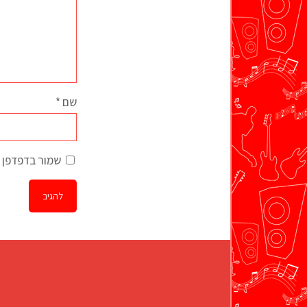
שם
*
שמור בדפדפן ז