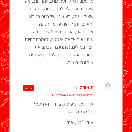
מי שמבין שזה חטא כותב יותר טוב, מה
שמחייב אותו לא להנות מזה, בתקווה
שאולי-אולי, בעיצומו של היום הנורא
והאיום ייתן לו היודע-וַעֵד חנינה.
אל תדאגי, הכוונה היא לא לכתיבה
עיתונאית אלא ליש מאין, ליומרה להיות
יוצר במילים. אותו יוצר שכתב את
התורה הוא זה שקצת לפני כן אמר יהי
אור ונהייה אור.
תימורה
הגיב:
Reply
26 בספטמבר 2007 בשעה 15:08
אתי: ומדוע עיסוק צדדי הוא חטא?
וחג שמח גם לך
אודי: *כן*, אה?!