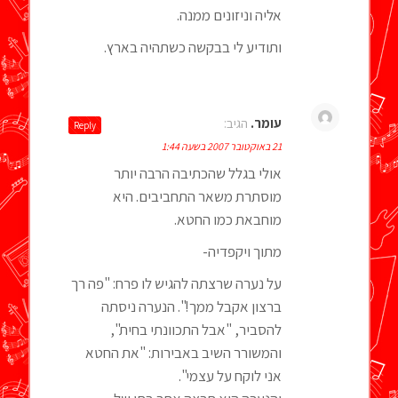
אליה וניזונים ממנה.
ותודיע לי בבקשה כשתהיה בארץ.
עומר.
הגיב:
Reply
21 באוקטובר 2007 בשעה 1:44
אולי בגלל שהכתיבה הרבה יותר
מוסתרת משאר התחביבים. היא
מוחבאת כמו החטא.
מתוך ויקפדיה-
על נערה שרצתה להגיש לו פרח: "פה רך
ברצון אקבל ממך!". הנערה ניסתה
להסביר, "אבל התכוונתי בחית",
והמשורר השיב באבירות: "את החטא
אני לוקח על עצמי".