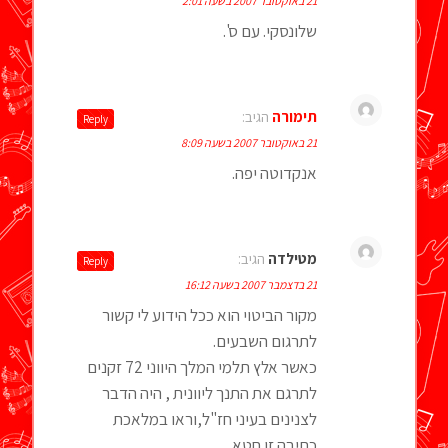
21 באוקטובר 2007 בשעה 2:01
שלונסקי. עם ס'.
תימורה
הגיב:
Reply
21 באוקטובר 2007 בשעה 8:09
אנקדוטה יפה.
מטילדה
הגיב:
Reply
21 בדצמבר 2007 בשעה 16:12
מקור הביטוי הוא ככל הידוע לי קשור
לתרגום השבעים.
כאשר אלץ תלמי המלך היווני 72 זקנים
לתרגם את התנך ליוונית , היה הדבר
לצנינים בעיני חז"ל,וראו במלאכת
כתיבה זו חטא.