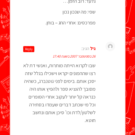
גלעד: רוב הזמן…
שפי: מה שנכון נכון
מפרכסים: אחרי החג – בוחן.
גיל
הגיב:
Reply
26 בספטמבר 2007 בשעה 17:40
שבו לקרוא הייתה מותרות, ואנשי דת לא
רצו שההמונים יקראו וישכילו בגלל שזה
יסכן אותם. בימים לפני גוטנברג, כשהיה
מסובך להוציא ספר ולהפיץ אותו היה
כנראה קל יותר לעקוב אחרי הסופרים
וכל מי שכתב דברים שעמדו בסתירה
לשלטון/לדת וכו' סיכן אותם ונחשב
חוטא.