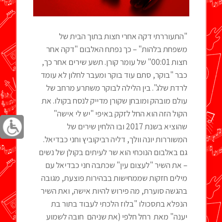
"התעוררתי דקה אחרי חצות בתוך הבית של
משפחת בלהות" – כך נפתח האלבום "דקה אחר
חצות 00:01" של עומר קורן. תשע שירים אחר כך,
כבר "בוקר, סתם עוד בוקר ומעבר לחלון לא עומד
לרדת שלג". בין הלילה לבוקר משתרע מרחב של
עולם מובהק ומובחן שקורן מדייק לנסח בקולו. את
הקול הזה הוא החל לזקק באיפי "יש לי אישה"
שהוציא בשנת 2017 ובו הלחין שירים של
המשוררות יונה וולך, דליה רביקוביץ וחני כבדיאל.
גם באלבום הנוכחי הוא שר לעיתים בקולן של נשים
– את השיר "לעצום עין" שכתבה חני כבדיאל עם
מילים חזקות שממחישות בבהירות פוצעת, מגובה
בהגשה סוערת, מה פירוש להיות אישה, ואת השיר
הנפלא בתסכולו "בלוז הלכתי לעבוד בתור בת
יענה" מאת רחל חלפי (את שניהם חובה לשמוע