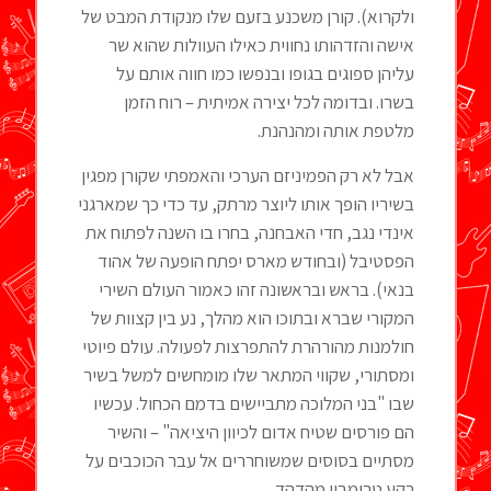
ולקרוא). קורן משכנע בזעם שלו מנקודת המבט של
אישה והזדהותו נחווית כאילו העוולות שהוא שר
עליהן ספוגים בגופו ובנפשו כמו חווה אותם על
בשרו. ובדומה לכל יצירה אמיתית – רוח הזמן
מלטפת אותה ומהנהנת.
אבל לא רק הפמיניזם הערכי והאמפתי שקורן מפגין
בשיריו הופך אותו ליוצר מרתק, עד כדי כך שמארגני
אינדי נגב, חדי האבחנה, בחרו בו השנה לפתוח את
הפסטיבל (ובחודש מארס יפתח הופעה של אהוד
בנאי). בראש ובראשונה זהו כאמור העולם השירי
המקורי שברא ובתוכו הוא מהלך, נע בין קצוות של
חולמנות מהורהרת להתפרצות לפעולה. עולם פיוטי
ומסתורי, שקווי המתאר שלו מומחשים למשל בשיר
שבו "בני המלוכה מתביישים בדמם הכחול. עכשיו
הם פורסים שטיח אדום לכיוון היציאה" – והשיר
מסתיים בסוסים שמשוחררים אל עבר הכוכבים על
רקע טרומבון מהדהד.