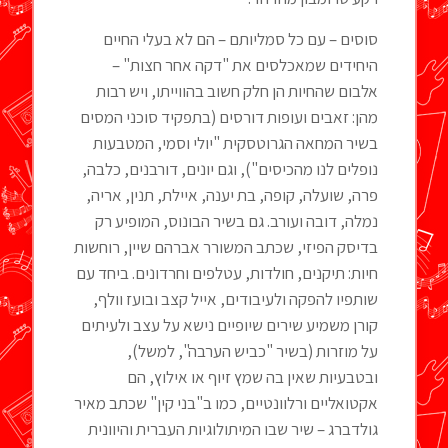
סוסים – עם כל סמליותם – הם לא בעלי החיים
היחידים שמאכלסים את "דקה אחר חצות" –
אלבום שהחיות הן חלק חשוב בהווייתו, ויש רבות
מהן: זאבים ועופות דורסים (בתפקיד סוכני המסים
בשיר המחאה הגרוטסקית "יולי וסמי, המטבעות
נופלים לנו מהכיסים"), וגם יונים, דורבנים, כלבה,
פרה, שועלה, קופה, בת יענה, איילת, תנין, אריה,
נמלה, דובה ועורב. גם בשיר הבונוס, המופיע רק
בדיסק הפיזי, שכתב המשורר אברהם שיין, רוחשות
חיות: תיקנים, חולדות, עטלפים וחרדונים. ביחד עם
שותפיו להפקה ולעיבודים, אייל קצב ובועז וולף,
קורן משמיע שירים שיופיים נישא על עצב ולעיתים
על מוזרות (בשיר "כביש הערבה", למשל),
ובטבעיות שאין בה שמץ זיוף או אילוץ, הם
אקטואליים ורלוונטיים, כמו ב"בני קין" שכתב מאיר
גולדברג – שיר שבו המיתולוגיות העברית והיוונית