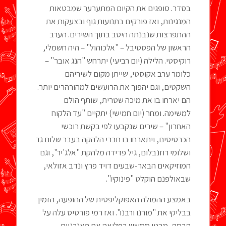
בסדר. סופגים את הקיום המתערער שמבטאות
המנגינות, ואז פורקים בתנועות גוף ובצעקות את
ההתפרצות שנבנתה היטב בתוך השירים. הערב
הראשון של הפסטיבל – "אלכוהול" – היה חשמלי,
רוקיסטי. הלילה (יום רביעי) יתרחש "הנג אובר" –
כלומר ערב אקוסטי, שייתן מקום לשיריהם
השקטים, וגם יהפוך את הרועשים למהורהרים יותר.
הם יארחו בו את מיכה שטרית, שותף הולם
למשימה. ומחר (יום חמישי) יתקיים "עד הלקוח
האחרון" – שירים שנקבעו לפי בקשת רוכשי
הכרטיסים, ויתארחו בו חברי הלהקה בעבר שלום גד
ושלומי רוזנבלום, גיל פדידה מלהקת "אלג'יר", וגם
המוזיקאים הבאר-שבעים דויד פרץ ונדב אזולאי,
שבאולפנם הוקלט "פינוקיו".
באמצע ההמולה האפוקליפטית של ההופעה, הזמין
בבליקי את "מורנו ורבנו". ואז רמי פורטיס עלה על
הבמה, מבטו ממשש בפליאה את האנרגיות