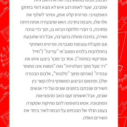
שסביבו, שעד לאותו רגע איש לא מצא דופי בחוזקן
האפקטיבי. פורטיס קלט אותן, ומיהר לשלוף את
אלו שלו, והבמה נחרכה. האש שהבעירה אותה היתה
מחויכת, כי חברי הלהקה הביטו בו, תוך כדי נגינה
ושירה, בחיבה מהולה בהערצה, אבל כזו שתובעת
וגם מקבלת עוצמות מוגברות. פורטיס השתתף
בהתלהבות בלהיט הפונצ'אי "עדינה" ("חייל
אמריקאי במיטה"). אחר כך פונץ' ביצעו איתו את
"רד מעל מסך הטלוויזיה" ואת "המוות אינו מחוסר
עבודה" (שניהם מתוך "פלונטר", אלבום הבכורה
שלו). ופתאום הביצוע המשותף גילה קשר בין
השירים שנכתבו בזמנים שונים ועל ידי אנשים
שונים, אבל חושפים זעם כואב מהמציאות
המתנוונת. אמש נתווספה להם מתיקות שמקורה
בעונג הגלוי של הנוכחים על הבמה לשיר ביחד את
השירים האלה.