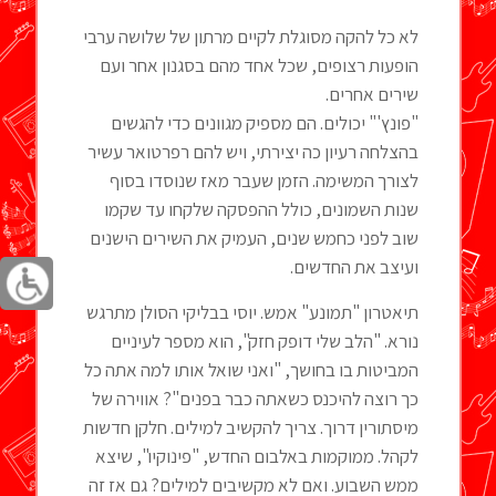
לא כל להקה מסוגלת לקיים מרתון של שלושה ערבי
הופעות רצופים, שכל אחד מהם בסגנון אחר ועם
שירים אחרים.
"פונץ'" יכולים. הם מספיק מגוונים כדי להגשים
בהצלחה רעיון כה יצירתי, ויש להם רפרטואר עשיר
לצורך המשימה. הזמן שעבר מאז שנוסדו בסוף
שנות השמונים, כולל ההפסקה שלקחו עד שקמו
שוב לפני כחמש שנים, העמיק את השירים הישנים
ועיצב את החדשים.
תיאטרון "תמונע" אמש. יוסי בבליקי הסולן מתרגש
נורא. "הלב שלי דופק חזק", הוא מספר לעיניים
המביטות בו בחושך, "ואני שואל אותו למה אתה כל
כך רוצה להיכנס כשאתה כבר בפנים"? אווירה של
מיסתורין דרוך. צריך להקשיב למילים. חלקן חדשות
לקהל. ממוקמות באלבום החדש, "פינוקיו", שיצא
ממש השבוע. ואם לא מקשיבים למילים? גם אז זה