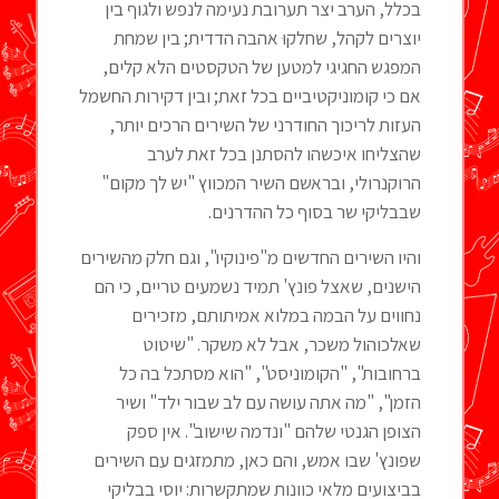
בכלל, הערב יצר תערובת נעימה לנפש ולגוף בין
יוצרים לקהל, שחלקוּ אהבה הדדית; בין שמחת
המפגש החגיגי למטען של הטקסטים הלא קלים,
אם כי קומוניקטיביים בכל זאת; ובין דקירות החשמל
העזות לריכוך החודרני של השירים הרכים יותר,
שהצליחו איכשהו להסתנן בכל זאת לערב
הרוקנרולי, ובראשם השיר המכווץ "יש לך מקום"
שבבליקי שר בסוף כל ההדרנים.
והיו השירים החדשים מ"פינוקיו", וגם חלק מהשירים
הישנים, שאצל פונץ' תמיד נשמעים טריים, כי הם
נחווים על הבמה במלוא אמיתותם, מזכירים
שאלכוהול משכר, אבל לא משקר. "שיטוט
ברחובות", "הקומוניסט", "הוא מסתכל בה כל
הזמן", "מה אתה עושה עם לב שבור ילד" ושיר
הצופן הגנטי שלהם "ונדמה שישוב". אין ספק
שפונץ' שבו אמש, והם כאן, מתמזגים עם השירים
בביצועים מלאי כוונות שמתקשרות: יוסי בבליקי