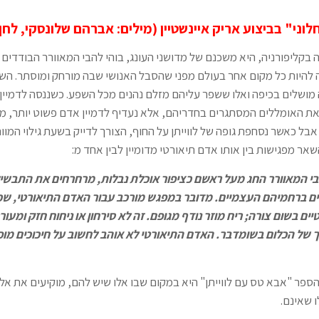
לוני" בביצוע אריק איינשטיין (מילים: אברהם שלונסקי, לחן: 
בקליפורניה, היא משכנם של מדושני העונג, בוהי להבי המאוורר הבודדים ו
ה להיות כל מקום אחר בעולם מפני שהסבל האנושי שבה מורחק ומוסתר. הש
מושלים בכיפה ואלו ששפר עליהם מזלם נהנים מכל השפע. כשננסה לדמיין
 האומללים המסתגרים בחדריהם, אלא נעדיף לדמיין אדם פשוט יותר, מעי
 אבל כאשר נסחפת גופה של לווייתן על החוף, הצורך לדייק בשעת גילוי המו
אר מפגישות בין אותו אדם תיאורטי מדומיין לבין אחד מ:
י המאוורר החג מעל ראשם כציפור אוכלת נבלות, מרחרחים את התבשי
 ברחמיהם העצמיים. מדובר במפגש מורכב עבור האדם התיאורטי, שכן
ים בשום צורה; ריח מוזר נודף מגופם. זה לא סירחון או ניחוח חזק ומעור
ך של הכלום בשומדבר. האדם התיאורטי לא אוהב לחשוב על חיכוכים מופ
פר "אבא טס עם לווייתן" היא במקום שבו אלו שיש להם, מוקיעים את אלו 
ו שאינם.