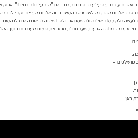
אשר ידע דבר מה על עצב ובדידות כתב את "שיר על יונה בחלוני". אריק אי
 רכטר באלבום שהוקדש לשיריו של המשורר. זה אלבום שמאוד יקר ללבי. כשהי
 נעשה חלק ממני. אולי היונה שמתאר חלפי נשלחה לראות האם כלו המים. או
. חלפי מביט ביונה הארעית שעל חלונו, סופר את הימים שעוברים בתוך השגר
ים
ה
.
 מושלכים
–
ן
ב
.
ת כאן