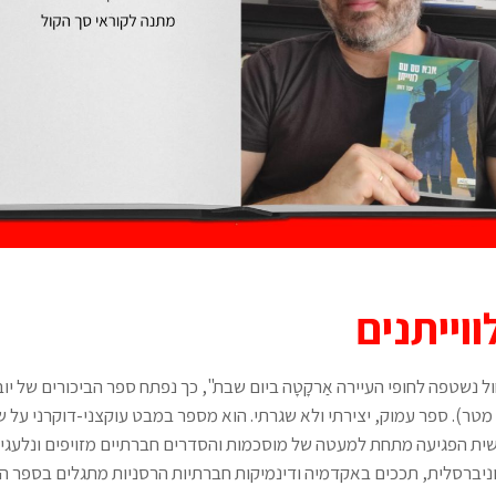
וייתנים
חול נשטפה לחופי העיירה אַרקָטָה ביום שבת", כך נפתח ספר הביכורים של יו
 מטר). ספר עמוק, יצירתי ולא שגרתי. הוא מספר במבט עוקצני-דוקרני על
ת הפגיעה מתחת למעטה של מוסכמות והסדרים חברתיים מזויפים ונלעגים
ניברסלית, תככים באקדמיה ודינמיקות חברתיות הרסניות מתגלים בספר הז