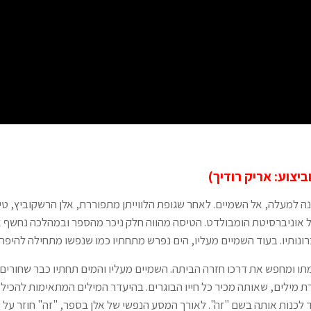
יצוע: אריק רודיך)
ה למעלה, אל השמיים. לאחר שגופת הלווייתן מתפוררת, אלן הרשקוביץ, טי
אוניברסיטת הומבולדט. הטיסה מהווה חלק ניכר מהספר ובמהלכה נחשף א
רונותיו. בעוד השמיים מעליו, הים נפרש מתחתיו כמו שנפשו מתחילה להיפרש
ו ומחפש את דרכו חזרה הביתה. השמיים מעליו והמים תחתיו כבר שחורים 
 מילים, שאותה מכיר כל חייו הבוגרים. בהיעדר המילים המתאימות להכיל 
 לכנות אותה בשם "זה". לאורך המסע הנפשי של אלן בספר, "זה" חוזר על 