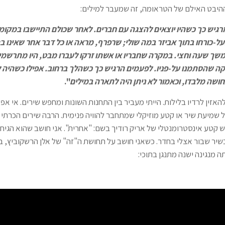
היבט האילם של הטראומה, זה שמעבר למילים:
רגיש כך כשהיו יוצאים להצגה עם חברים. לאחר שכולם התיישבו במקומ
ל-כורחו בתוך אביזר במה שולי; שרפרף, מראה או כל דבר אחר שאינו ב
משך שעה וחצי. במקרה שחבריו או אשתו זרקו לעברו מבט, היו מתרשמי
 שהסתמנו על-פניו. לפעמים הרגיש כך כשהלך ברחוב. אפילו כשהיה 
ושה מלבדו, וכאמור לא ניתן היה לתארה במילים
".
להאזין לרדיו בלילות. הייתי מעביר בין התחנות השונות ומחפש שירים. אי א
שמיעת שיר או קטע מוזיקלי שמתחבר להוויה פנימית. הרבה שירים הכרתי ב
ש קטע אינסטרומנטלי של אריק רודיך בשם: "אחרית". אני חושב שהוא הגיח
כשיר שבור אצלי בחדר. כשאני חושב על תחושת ה"זה" של אלן הרשקוביץ, ב
מנגינה ישנה מתנגן בתוכי: