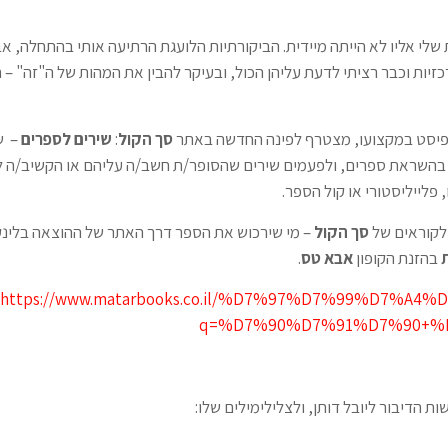
לי אליו לא הייתה מיידית. הביקורתיות הלועגת הרתיעה אותי בהתחלה, א
יות וכבר רציתי לדעת עליהן הכול, ובעיקר להבין את המהות של ה"זה" – 
רפיסט במקצועו, מצטרף לפינה החדשה באתר
סך הקול
:
שירים לספרים
– ש
 בהשראת ספרים, ולפעמים שירים שהסופר/ת חשב/ה עליהם או הקשיב/ה 
פלייליסטורי או קול הספר.
ולקוראים של
סך הקול
– מי שירכוש את הספר דרך האתר של ההוצאה בלינק
ת
בהזנת הקופון
אבא טס
.
https://www.matarbooks.co.il/%D7%97%D7%99%D7%A4
q=%D7%90%D7%91%D7%90+%
ת הדיבור ליובל דותן, ולצלילימילים שלו: