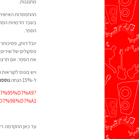
מתנגנות.
ההתמסרות האישית ש
בשבר הדמויות המרכז
הספר.
יובל דותן, פסיכות
פסקולים של שירים
את הספר. אם תרצו, 
ויש בונוס לקוראות 
ל-15% הנחה
נוספ
%D7%95%D7%A9?
D7%98%D7%A1
עד כאן ההקדמה. רשו