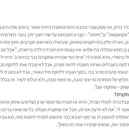
גדר כדת, אין ספק שבר-כוכבא היתה נחשבת דתייה מאוד. בימים אלה היא
קושקשת" וב"חיותה" – קברט המבוסס על שירי חנוך לוין. בעוד כחודש הי
 ויש לה חלק בפרויקטים נוספים, שיבשילו בחודשים הקרובים. וחוץ מזה ה
 בן חמש ועמליה בת שלוש. את עצמה היא זוכרת כילדה ביישנית, "אבל מצד
ביסודי, והיא אמרה לי: 'איזה יופי שנהיית שחקנית! כבר בכיתה ב' היית ילד
גות בשבילים ושרות. חשבתי להיות זמרת, אבל לא קיבלו אותי ללהקת הנח"
צאתי מהבית מרוב בכי. בסוף הגעתי ללהקת חיל האוויר, אבל לא נתנו לי לש
הלחץ של התחרות מי יותר טובה, מי פחות טובה, ולא יכולתי לשיר. אז בגל
חק – שיחקתי שם".
שחקנית?
סבל גדול. למזלי הגדול, הייתי אז חברה של תומר שרון (שלימים שיחק איתה
 אמר לי: 'את לא יודעת את זה, אבל את שחקנית מעולה. כל מה שאת צריכה
התחלתי להאמין לו. עד סוף הצבא כבר איכשהו למדתי ליהנות מזה. הוא גם ל
נד-אפ, אנשים שהכירו אותי היו בשוק".