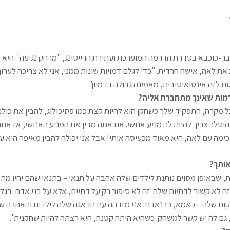
ר-כוכבא בסדרת הדרמה המוערכת ועתירת הרייטינג, "מרחק נגיעה". היא
את לאה, אישה חרדית. "כדי לגלם דמויות שונות ממני, אני לא צריכה לערו
סת לזה אינטואיטיבית, מאמינה גדולה בדמיון".
מות שאינך מתחברת אליה?
ל מקרה, התפקיד שלך כשחקן הוא להיות קצת כמו פסיכולוג, להבין את כול
היטלר צריך להיות לה מניע אנושי. אם אתה מבין את המניע האנושי, אז את
סכימה עם לאה, היא מאוד מכעיסה אותי! אבל אני יכולה להבין מאיפה היא עו
אותך?
, שבאופן מסוים נותנת לילדים שלה אהבה על תנאי – בתנאי שהם יהיו מ
זה לא קשור לדתיות שלה. זה לא סיפור רק על דתיים, אלא על בני אדם. בגלל
ום שלה – כאמא, כבנאדם. אני מזדהה עם הדאגה שלה לילדים והאהבה ש
 גם לה יש קשר למשחק. כשהיא היתה קטנה, היא רצתה להיות שחקנית".