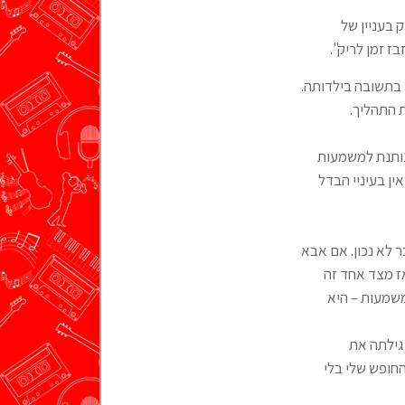
 בעניין של
 זמן לריק".
 העובדה שאחיה היחיד, הגדול ממנה ב-12 שנים, חזר בתשובה בילדותה.
 התהליך.
נותנת למשמעות
ין בעיניי הבדל
 לא נכון. אם אבא
ז מצד אחד זה
משמעות – היא
גילתה את
חופש שלי בלי