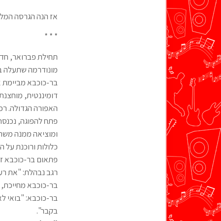
אז הנה הגרסה המל
* * *
תחילת פברואר, חדר 
מונודרמה שתעלה ב"
בר-כוכבא מביימת א
דומיננטית, מוחצנת
האפורה הגדולה. רכו
פתח להפוגה, נכנסת
ומוציאה ממנה משח
כלולות ורוכנת על ה
פתאום בר-כוכבא זו
רגב נבהלת: "את רע
בר-כוכבא מחייכת, ו
בר-כוכבא: "בואי לא
בקבר".