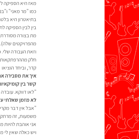
מאז היא הספיקה לשח
כמו "מר מאני" ו"בנ
בתיאטרון היא בלטה
בין לבין הספיקה ל
מת בצורה מסודרת" 
מהפרויקטים שלה). 
וזאת העבודה שלי. כ
חלק מההרפתקאות הא
קדר, וביחד הוציאו בשנת 2000 את האלבום "ימים של שקט", שהיא כ
איך את מסבירה את 
קשר בין קומיקאיו
"לאו דווקא. עובדה 
לא מזמן שאלתי על
"אבל אין דבר מקרי!
משמעות, זה מרתק. 
אני אוהבת להיות מופ
ויש כאלה שאין לי מוש