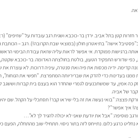
אה.
חזרות קטן בתל אביב. ירדן בר-כוכבא ושגית רגב עובדות על "שזיפים" (רא
פסטיבל אישה" בתיאטרון חולון (במוצאי שבת הקרובה!). רגב – הכותבת ו
ותה ברגישות ממוקדת. אי אפשר לראות עליה שזאת עבודת הבימוי הראשונ
, כפי שדורש התפקיד הטעון, בולטת בחולצתה האדומה. בר-כוכבא שקטה,
נה קדימה. ידיה מכסות את פיה ואת סנטרה, עיניה דרוכות. לא עוצרת את
 ממנו בעדינות כדי להדק את שבריריותה המתפרצת. "חפשי את הנוחות", ה
ק כה אמין, עד שמשתכנעים לגמרי שהחדר הוא בעצם בית קברות וששגב 
קבר של אביה.
רקת פצצה: "בואי נעשה את זה בלי שיראו קבר! תסתכלי על הקהל. שם יהיה
ה! איך אפשר"?
רגב מוסיפה: "אבל את יודעת שאני לא יכולה להגיד לך לא"…
 נחליט כרגע כלום. נתייחס לזה בתור ניסוי. תתחילי שוב מהתחלה, הפעם כ