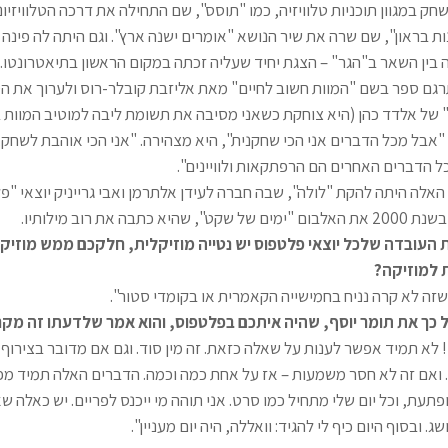
ק במגוון תוכניות טלוויזיה, כמו "תוסס", שם התחילה את דרכה הטלוויזיונ
ות בראון", שם שרה את שיר הנושא "אומרים ישנה ארץ". וגם היתה לה פינה א
 בין השאר ב"הגר" – הצגת יחיד שעליה זכתה במקום הראשון בתיאטרונטו.
תרגם ספר בשם "המוות חשוב לחיים" מאת אליזבת קובלר-רוס ולערוך את ה
של אלדד כהן (היא צוחקת כשאני מסיבה את תשומת ליבה למוטיב המוות 
"אבל מכל הדברים אני הכי שחקנית", היא מצהירה. "אני הכי אוהבת לשחק,
ל הדברים האחרים הם הרפתקאות ולוויינים".
לה היתה להקת "לולה", שבה חברה לעידן אלתרמן ואבי גרייניק יוצאי "פל
תבה את רוב מילותיו.
העובדה שלכל יוצאי פלטפוס יש נטייה מוזיקלית, חלקכם ממש מוזיקאי
ת למוזיקה?
שזה לא קרה נניח בחמישייה הקאמרית או בקומדי סטור".
 כך את תומר יוסף, שהיה איתכם בפלטפוס, והוא אמר שלדעתו זה מקר
 לא תמיד אפשר לענות על שאלה כזאת. זה מין סוד. וגם אם מדובר בצירוף
ואם זה לא חסר משמעות – אז על אחת כמה וכמה. הדברים האלה תמיד מפת
תעת, וכל יום שלי מתחיל כמו סרט. אני תוהה מי ייכנס לפריים. יש כאלה שאנ
ג. ובסוף היום כיף לי להגיד: וואללה, היה יום מעניין".