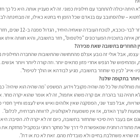
ת?
 היתה יכולה להתחבר עם חילונית כמוני. זה לא מעניין אותה. היא כל כך חזק
חטוא – שלהסתובב עם בנאדם שכל הזמן חי בחטא כאילו, זה מבחינתה לבזבז
הקשר אל הדת אינו זר לבר-כוכבא, לנוכח
ק איתה בתוכנית המערכונים "פלטפוס", חזר בתשובה, והיא חוותה איתו את
ן החוזרים בתשובה שאת מכירה?
 עצמו, אבל אולי זה נובע אצלם מהתחושה שהתשובות שהחברה החילונית 
 ומהחיפוש של הנפש אחרי מזון מתאים יותר. וזה קורה ליותר ויותר אנשים. א
ניו-אייג' לבין מי שחוזר בתשובה, מגיע לבודהא או הולך לטיפול".
ר ויותר בתקופה שלנו?
ות מוחלטת של כל מה שהיה מקובל וידוע. המשפט 'מה שהיה הוא שיהיה' כבר
לא תהיה נגר בהכרח. אם קרה משהו אתמול, זה לא אומר שהוא יקרה מחר. א
שרויות, אבל מצד שני, המסקנה שאין אלוהים ואיש איש לעצמו וחייך חסרי 
שמעות לערך האדם, אז אין משמעות לאקולוגיה, לרווחה חברתית, לכלום".
 אם בעבר היה סיכוי שתחזור בתשובה, כיום זה לא יקרה לה. הסיבה: היא 
את מתודה רוחנית שמאפשרת לי דרך של מחקר רוחני ובמקביל מחזקת את ה
 זה שהיא משתלבת בחיים ולא מובדלת מהם. זאת לא כת או דת".