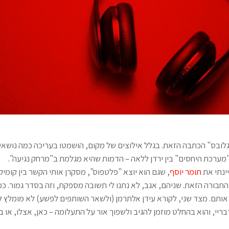
ובס" הכתבה הזאת. בגלל אילוצים של מקום, הושמטו בעריכה כמה נושאים
מערכת היחסים" בין ירדן ללאה – הדמות שהיא מגלמת ב"מרחק נגיעה".
ינתי את
תומר יוסף
, שגם הוא יוצא "פלטפוס", מסקרן אותי הקשר בין קומיק
בורה הזאת. שניהם, אגב, לא נתנו לי תשובה מספקת, וזה בסדר גמור. כמו
ותם. מצד שני, לקורא עידן אלתרמן (ולשאר השותפים לפשע) לא מומלץ
י, והוא בהחלט מוזמן להגיב ולשפוך אור על התעלומה – כאן, אצלו, או ב