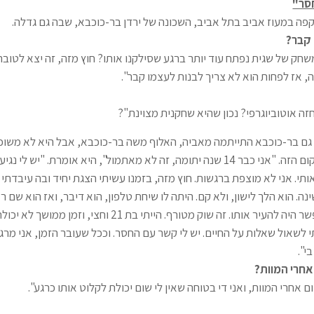
סר"
קפה במעוז אביב בתל אביב, השכונה של ירדן בר-כוכבא, שבה גם גדלה.
ף קבר?
חק של שגית נפתח עוד יותר ברגע שסילקנו אותו? חוץ מזה, זה יצא לטובה
 אז לפחות הוא לא צריך לבנות לעצמו קבר".
ה אוטוביוגרפי? נכון שהיא שחקנית מצוינת"?
 גם בר-כוכבא התייתמה מאביה, האלוף משה בר-כוכבא, אבל היא לא מש
למחזה נובעת מהמקום הזה. "אני כבר 14 שנה יתומה, זה לא מאתמול", היא אומרת. "י
תי. אני לא מוצפת ברגשות. חוץ מזה, בזמנו עשיתי הצגת יחיד ובה עיבדתי
ה. הוא הלך לישון, ולא קם. היתה לו שיחת טלפון, הוא דיבר, ואז הוא שם ר
שיחת טלפון, ואי אפשר היה להעיר אותו. זה שוק מטורף. הייתי בת 21 וח
 לשאול שאלות על החיים. יש לי קשר עם החסר. וככל שעובר הזמן, אני מר
י".
אחרי המוות?
 אחרי המוות, ואני די בטוחה שאין לי שום יכולת לקלוט אותו כרגע".