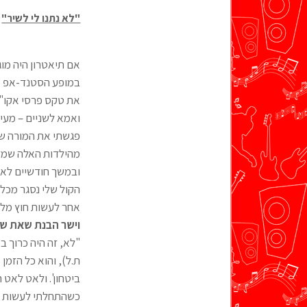
"לא נתנו לי לשיר"
אם תיאטרון היה מו
במופע הסטנד-אפ "מ
את טקס פרסי אקו"ם,
ואמא לשניים – מעין
פגשתי את המורה שלי 
מהילדות האלה שמדל
ובמשך חודשיים לא י
הקול שלי נסגר מכל 
אחר לעשות חוץ מלש
וישר הבנת שאת 
"לא, זה היה כרוך ב
ת.ל), והוא כל הזמן
ביטחון'. ולאט לאט 
כשהתחלתי לעשות סט