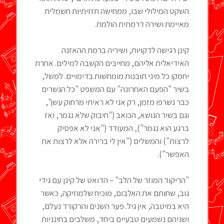
השקט המילולי שבו, ממחישה תזזיתיות חשמלית
מאיימת ושירה דרמתית הולמת.
קינן רגישה לדקויות, ושיריה ברמת ההאזנה
האידיאלית אליהם, מחייבים הקשבה למילים. אחרת
יחמקו כל מיני תובנות מומחשות בדימויים. למשל,
בשיר "הפעם האחרונה" עם המשפט "כל הגשרים
כבר נשרפו מזמן, רק אני לא ראיתי מרחוק עשן",
וגם בשיר הנושא, הכואב ("חיבוק שלא נגמר, ואז
ברגע הוא נגמר"), המעודד ("אני לא אפסיק
לרצות") והמשלים ("אין לי ברירה אלא לרצות את
האפשר").
"הריקוד המוזר של הלב" – הדואט של קינן עם גידי
גוב, שחותם את האלבום, מוכיח שלמוזיקה, כאשר
היא במיטבה, אין גיל. פער השנים והרקורד נעלם,
ושניהם נשמעים טבעיים ביחד, משלבים בחינניות