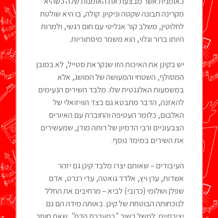
כאומנית אשר מבצעת את האומנות שלה כשהיא
מקרינה תבונה שקטה וניקיון. קולה, בו היא שולטת
לחלוטין, משלב קור אנליטי עם חום רגשי, ולמרות
היותו ברור וגלוי, הוא משמר מיסתוריות.
יש בקינן את האיכות הזו שנקראת סטייל, לא במובן
המסולף, השטחי והמעושה של המושג, אלא
במשמעות האלגנטית שלו. מלבד השירים הנעימים
להאזנה, הדבר מתבטא גם בצד הוויזואלי של
האלבום, כלומר העטיפה והחוברת עם האיורים
הצבעוניים ורבי הדמיון של רותה מודן, שמעשירים
את השירים במימד נוסף.
העיבודים – שאותם יצרו מלבד קינן גם יזהר
אשדות, ערן ויץ, אלדד גואטה, עדי רנרט, אדם
שפלן ושלומי (כרובי) לביא – מרחיבים את החלל
לנוכחותה הבוטחת של קינן. באותה מידה הם גם
יצירתיים. למשל בשיר "במערכת הדם", שאת חוסר