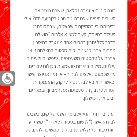
רונה קינן היא זמרת נפלאה, ששרה היטב את
השירים היפים שכתבה. מה חריג בקביעה הזו? אולי
נדירותה. כי במוזיקה הישראלית, שבתקופה זו
פעילה במיוחד, קשה למצוא אלבום "מושלם".
בדרך כלל יתרון בתחום אחד מנוטרל בחיסרון
מתחום אחר. מנגינות יפות מכסות בהצלחה זו או
אחרת על טקסטים משעממים, טיפשיים ולעיתים
עילגים. מילים בהירות מושמעות בקולות עכורים,
עד שכמעט נאלצים לבחור – או זמר או יוצר ששר.
וכאשר הוא בא לבד, נטול להקה, ההתמקדות
המוחלטת בו, רק מעצימה את המבחן, ובמקרים
רבים את הכישלון.
"עיניים זרות" הוא אלבומה השני של קינן, כשבינו
לבין הראשון ("לנשום בספירה לאחור") משתרע
רווח סביר של שלוש שנים. קינן ממשיכה להתבסס