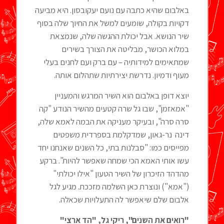
באלבום שהיא כתבה עם נועם יעקובסון. היא מביעה
דקויות בקולה, שומעים למשל את החיוך שלה בסוף
שיר הנושא. אבל יכולת ההגשה שלה, שנמצאת
במלוא הכושר, מבליטה את הצורך בשירים
שמתאימים למידותיה – עם ברק ועם לחנים בעלי
מעוף ודמיון. נדרשת יצירתיות שתהלום אותה.
יוצא דופן באלבום הוא השיר המרגש והמעניין
"אמאזמן", שבו גל שרה קטעים מהשיר הנודע "קה
סרה סרה", ובעיקר מעניקה את הבמה לאמא שלה,
דינה נר-גאון, שמדקלמת בספרדית משפטים
מפייסים כמו: "סבלנות בתי, כל השנים שאנחנו יחד
עשו אותי האמא הכי שמחה שאפשר להיות". ברקע
מהדהד הזיכרון של השיר הטעון "אילו יכולתי"
("אמא") ונוצרת כאן השלמה מזככת. מגיע לגל
אלבום שלם שיאפשר לה התעלויות שכאלה.
"רואים את השנים", ריקי גל, "הד ארצי"