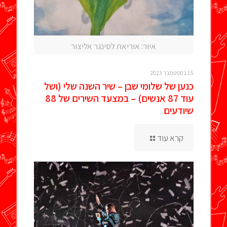
איור: אוריאת לסינגר אליצור
15 בספטמבר 2023
כנען של שלומי שבן – שיר השנה שלי (ושל
עוד 87 אנשים) – במצעד השירים של 88
שיודעים
קרא עוד