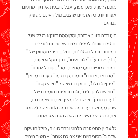
מוכנה לעוף, ואכן עפה, אבל נחבטת אל תוך מחסום
אפרוריות, כי השמיים שהציב מולה אינם מספיק
גבוהים.
העובדה הזו מאכזבת ומקוממת דווקא בגלל שגל
הרגילה אותנו לסטנדרטים של איכות נאצלים
במיוחד, ובכל הסגנונות. החל מהפופ המתוק של "
(בני) ילד רע" ו"לגור איתו", דרך הקלאסיקות
המתי-כספיות העוצמתיות כמו "מקום לאהבה"
ו"מה זאת אהבה" והמרתקות כמו "מערבה מכאן"
ו"טוקיו גדולה", הרוק הרגשי של "היי שקטה"
ו"חולשה לרקדנים", וגם הבוטות האמיצה של
"נערת הרוק". אפשר להמשיך את הרשימה הזו,
שרק ממחישה עד כמה אלבומה הנוכחי של גל חסר
את הברק של השירים האלה ואת השראתם.
גל עדיין מתמסרת בלהט ובהתכוונות, כולל הזעקה
שלה ב"בסוף היום אני צריכה אותך" – השיר היחיד