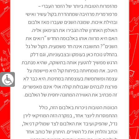
מהזמרות הטובות ביותר של הזמר העברי –
פרפורמרית מרהיבה שמתהדרת בקול עשיר ואישי
ובהילת איכות. שמונה השנים שעברו מאז אלבום
האולפן האחרון שלה הגבירו את הצימאון אליה.
האם היא מרווה אותו באלבומה החדש "רואים את
השנים"? התשובה אינה חד משמעית. הקול של גל
בהחלט נוכח כאן בעומקו ובצבעוניותו, וגם דלק
הרגש ממשיך להטעין אותה בתשוקה, שהיא מנתבת
היטב. את מומחיותה בפיתוח קול היא מיישמת על
עצמה ומשתמשת בעוצמתה במתינות. היא כבר לא
פורצת לגבהים שגבולות קולה אולי אינם מאפשרים.
זה מכתיב את האווירה המתונה יחסית של האלבום.
הכוונות הטובות ניכרות באלבום הזה, כולל
ההתמסרות ליוצר אחד, במקרה הזה המוזיקאי לירן
נדל, שהפיק ועיבד את האלבום לצד שמוליק דניאל,
וכתב והלחין את כל השירים. היתרון של כותב אחד