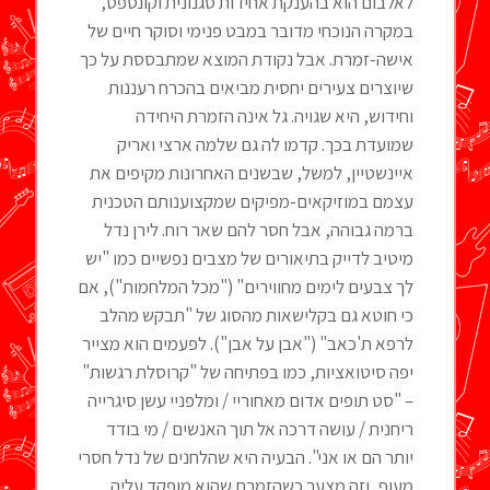
לאלבום הוא בהענקת אחידות סגנונית וקונספט,
במקרה הנוכחי מדובר במבט פנימי וסוקר חיים של
אישה-זמרת. אבל נקודת המוצא שמתבססת על כך
שיוצרים צעירים יחסית מביאים בהכרח רעננות
וחידוש, היא שגויה. גל אינה הזמרת היחידה
שמועדת בכך. קדמו לה גם שלמה ארצי ואריק
איינשטיין, למשל, שבשנים האחרונות מקיפים את
עצמם במוזיקאים-מפיקים שמקצוענותם הטכנית
ברמה גבוהה, אבל חסר להם שאר רוח. לירן נדל
מיטיב לדייק בתיאורים של מצבים נפשיים כמו "יש
לך צבעים לימים מחווירים" ("מכל המלחמות"), אם
כי חוטא גם בקלישאות מהסוג של "תבקש מהלב
לרפא ת'כאב" ("אבן על אבן"). לפעמים הוא מצייר
יפה סיטואציות, כמו בפתיחה של "קרוסלת רגשות"
– "סט תופים אדום מאחוריי / ומלפניי עשן סיגרייה
ריחנית / עושה דרכה אל תוך האנשים / מי בודד
יותר הם או אני". הבעיה היא שהלחנים של נדל חסרי
מעוף, וזה מצער כשהזמרת שהוא מופקד עליה