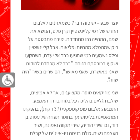
יוצר שבע – יש כזה דבר? כשמאזינים לאלבום
החדש של רמי קליינשטיין וקרן פלס, הנושא את
שמם, התהייה הזו מתחדדת. יצירה מתבססת על
ריק שמתמלא מתהיות ופליאות. אבל קליינשטיין
ופלס נשמעים כמי שהגיעו כבר אל יעדם, השתקעו
ושקעו בכורסתם הנוחה. "כבר לא מפחדת להודות
שאני מאושרת, שאני מאושר", הם שרים בשיר "היה
שווה".
שני מוזיקאים סופר-מקצוענים, אך לא אמיצים,
שילבו רגליים בהליכה על בטוח בדרך האמצע.
התוצאה: אלבום פופ קומפקטי (37 דקות), בהפקתו
המתאפיינת בליטוש אך בחוסר תעוזה של עמוס בן
דוד, ובו שירי הודיה, שירי תקווה ואמונה, ושיר
העצמה נשית. כולם בנימה ניו-אייג'ית של קבלת