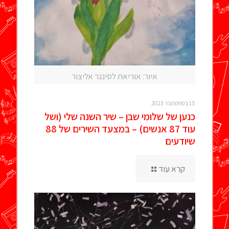
איור: אוריאת לסינגר אליצור
15 בספטמבר 2023
כנען של שלומי שבן – שיר השנה שלי (ושל
עוד 87 אנשים) – במצעד השירים של 88
שיודעים
קרא עוד