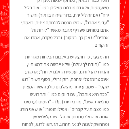
חוסר כבוד למאזין, כשהקלישאות אינן רק
משעממות אלא גם מובנות מאליהן כמו "אור בליל
ירח" (אם זה ליל ירח, ברור שיהיה בו אור) והשיר
"עדיף אהבה", שכולו הרמה להנחתה צינית: באמת?
אתם בטוחים שעדיף אהבה מאשר "לירות על
אחרים"? (אכן כך. במקור). ובכל מקרה, אמרו את
זה קודם.
וזה מצער, כי דווקא יש באלבום הבלחות מקוריות
כמו: "(תודה לך עולם) שלא ייבשת את דמעותיי,
והנחת להן לזרום, ועכשיו הן אגם ילדות"; או קטע
אינסטרומנטלי יפהפה, רוק'נרולי, בסוף השיר "רגע
שקט" – שמביע יותר מהאלבום כולו; והשיר המצוין
"ככה היא אוהבת", עם דיוקים כמו "יותר רועש
מרגשות אשם", מורבידיות (כן!) – "הימים נערמים
כמו מצבות על קברים" ואפילו הומור: "או שאני הורג
אותה או שאני מתחתן איתה", שר קליינשטיין,
ומתחשק לענות לו: אז תהרוג. תזעזעו לרגע, לפחות