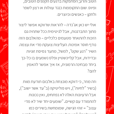
הטוב והרע; הסתפקות ברגעים הקטנים הטובים,
ופיוס. שום התקוממות כנגד עוולות או רצון לשפר
ולתקן – כאנשים וכיוצרים.
אולי יש כאן אג'נדה – להראות שדווקא אפשר ליצור
מתוך התברגנות, אבל לגיטימית ככל שתהיה גם
הזכות להתאחד מטעמים כלכליים – מהאלבום הזה
נודף חוסר אמינות. העליצות צועקת מדי את עצמה.
השיר "רגע שקט", למשל, מתעד גסיסת זוגיות
ובדידות, אבל קליינשטיין ופלס נשמעים בו כל-כך
ביחד מבחינה הרמונית, אז איך אפשר להאמין
להם?
וזה מוזר, כי דווקא מונצחת באלבום תודעת מוות
(בשיר "לחיות"), ויש פוליטיקה (ב"עד אשר ישוב"),
אבל הרעיונות האלה לא נפתחים, ואין נכונות
להתמודד עם קשיים
.
"שומעים יחד שיר לא מדי
עצוב"
–
זוהי הגישה, שמומחשת בשירים כמו