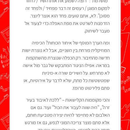
"מושלמת": "רוצה לשמוע את אותו השיר / לחזור
למקום המוגן / רעמים זה דבר מפחיד / ולפחד זה
מסוכן". לא, אתם טועים. פחד הוא אוצר ליוצר.
הזדמנות לשרטט את מפת האפלה כדי לצעוד אל
מעבר לשיתוק.
ומה הערך המוסף של איחוד הכוחות? הכימיה
המוזיקלית פורחת בין השניים, אבל לא נוצרת ישות
חדשה מהחיבור. רק הכפלה שנוצרת מהשתקפות
במראה. אפילו הניגוד המתבקש של גבר מול אישה
לא מתרחש. על השירים שורה א-מיניות
שמטשטשת כל מתח, שלא לדבר על אירוטיות, או
סתם פלירטוט מרומז.
והכי מקוממות הקלישאות – "ללכת לאיבוד בעיר
זרה", "היה שווה לעבור את הכול" ועוד. גם אם
האלבום לא מתיימר להיות יצירה מטביעת חותם,
אלא סתם מוצר צריכה המוני לנפש, גם אז מורגש