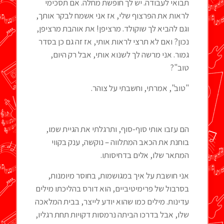
תבואי לעבודה. יש לך חופשת מחלה. אם תסכימי
לראות את הפרצוף שלי, אז אני אשמח לבקר אותך,
וגם להביא לך שוקולד. מרציפן! את אוהבת מרציפן,
נכון? ואם לא תרצי לראות אותי, אז זה גם כן בסדר
גמור. אני מרשה לך לשנוא אותי, אבל רק היום,
טוב"?
"טוב", אמרתי, וחשבתי על צוהר.
הם עזבו אותי סוף-סוף, ותרגלתי את הגיית שמו,
בוחנת את הכאב המתלווה – נוקשה, ענק בקווי
המתאר שלו, אלים בדחיסותו.
אני חושבת על איך במגושמות, בחוסר מיומנות,
בסרבול של פרימיטיביים, הוא דורס בהליכתו מילים
עדינות. מילים כמו שהוא יודע לייצר, בבית המלאכה
שלו, אבל בדרכו הביתה נרמסות דקויות תחת רגליו,