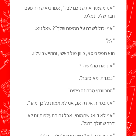
"אני משאיר את שניכם לבד", אמר גיא שהיה פעם
חבר שלי, ונמלט.
"אני יכול לשבת על המיטה שלך"? שאל גיא.
"לא".
הוא תפס כיסא, כיוון מול ראשי, והתיישב עליו.
"איך את מרגישה"?
"נבגדת. מאוכזבת".
"התכוונתי מבחינה פיזית".
"אני בסדר. אל תדאג, אני לא אמות כל כך מהר".
"אני לא דואג שתמותי, אבל גם התעלפות זה לא
דבר שהולך ברגל".
"איך יכולת, גיא? חשבתי שאנחנו… שנינו…