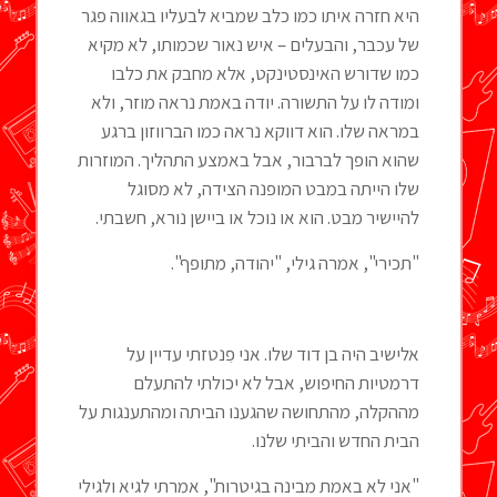
היא חזרה איתו כמו כלב שמביא לבעליו בגאווה פגר
של עכבר, והבעלים – איש נאור שכמותו, לא מקיא
כמו שדורש האינסטינקט, אלא מחבק את כלבו
ומודה לו על התשורה. יודה באמת נראה מוזר, ולא
במראה שלו. הוא דווקא נראה כמו הברווזון ברגע
שהוא הופך לברבור, אבל באמצע התהליך. המוזרות
שלו הייתה במבט המופנה הצידה, לא מסוגל
להיישיר מבט. הוא או נוכל או ביישן נורא, חשבתי.
"תכירי", אמרה גילי, "יהודה, מתופף".
אלישיב היה בן דוד שלו. אני פִנטזתי עדיין על
דרמטיות החיפוש, אבל לא יכולתי להתעלם
מההקלה, מהתחושה שהגענו הביתה ומהתענגות על
הבית החדש והביתי שלנו.
"אני לא באמת מבינה בגיטרות", אמרתי לגיא ולגילי