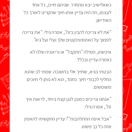
כשאלישיב יצא מהחדר. שניהם חייכו, כל אחד
לעצמו, וזה היה עדיין אותו חיוך שהקרינו לאורך כל
האודישן.
"את לא צריכה להבין בזה", אמרה גילי. "את צריכה
לסמוך על האינסטינקטים שלך ועלי ועל גיא".
איכשהו, המילה "התקבל" או וריאציה שלה לא
נאמרה עדיין ובכלל.
הבטתי בגיא, שחייך אלי בתשובה. שמתי לב שהוא
החליף לכבודי חיוך. נחמד, הוא לא נותן לי חיוכים
משומשים.
"אנחנו צריכים כמובן לנגן קצת ביחד, לראות איך
זה", אמרה גילי.
"אבל איפה ההתלהבות"? עדיין התקשיתי להאמין
שזה כל כך פשוט.