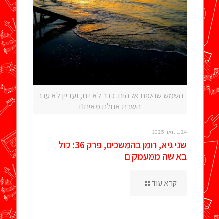
השמש שואפת אל הים. כבר לא יום, ועדיין לא ערב.
השבת אוזלת מאיתנו
24 בינואר 2025
שני גיא, רומן בהמשכים, פרק 36: קול
באישה ממעמקים
קרא עוד