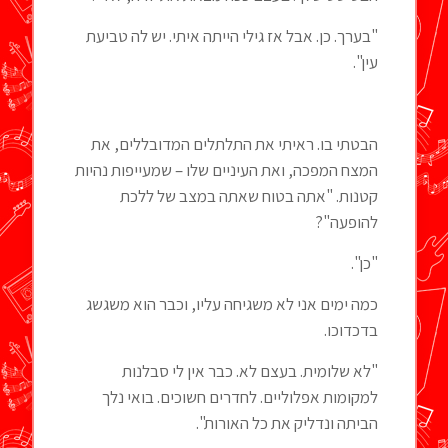
"בערך. כן. אבל אז גילי הייתה איתי. יש לה טביעת
עין".
הבטתי בו. ראיתי את התלתלים המדובללים, את
המצח המפכה, ואת העיניים שלו – שמעייפות נהיות
קטנות. "אתה בטוח שאתה במצב של ללכת
להופעה"?
"כן".
כמה ימים אני לא משגיחה עליו, וכבר הוא משגשג
בדכדוכו.
"לא שלומית. בעצם לא. כבר אין לי סבלנות
למקומות אפלוליים. לחדרים חשוכים. בואי נלך
הביתה ונדליק את כל האורות".