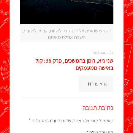
השמש שואפת אל הים. כבר לא יום, ועדיין לא ערב.
השבת אוזלת מאיתנו
24 בינואר 2025
שני גיא, רומן בהמשכים, פרק 36: קול
באישה ממעמקים
קרא עוד
כתיבת תגובה
האימייל לא יוצג באתר.
שדות החובה מסומנים
*
התגובה שלך
*