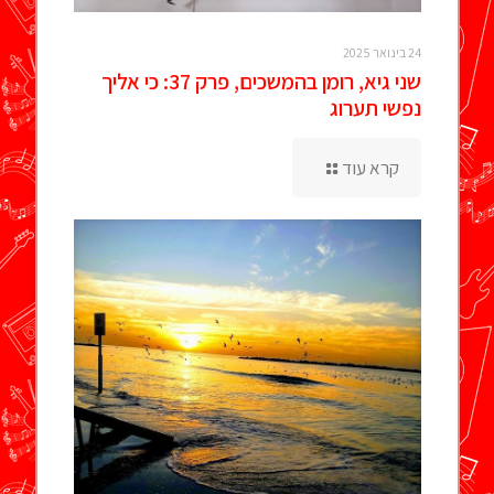
24 בינואר 2025
שני גיא, רומן בהמשכים, פרק 37: כי אליך
נפשי תערוג
קרא עוד