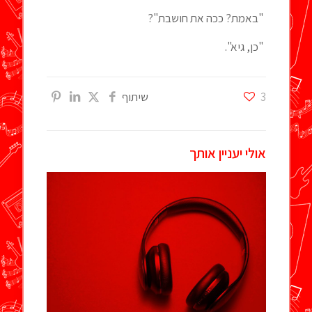
"באמת? ככה את חושבת"?
"כן, גיא".
3
שיתוף
אולי יעניין אותך