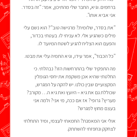
ברחמים. וגיא, החבר שלי מהתיכון, אמר: "זה בסדר.
אני אביא אותו".
"את בסדר, שלומית? מרגישה טוב"? הוא נשם עלי
מילים כשהגיע אלי. לא עניתי לו. בעטתי בכדור,
והפעם הוא הצליח להגיע לשטח המיועד לו.
"כל הכבוד", אמר עידו, וגיא התמיה עלי את מבטו.
מה התפקיד שלי בהתרחשות הזו? נבהלתי. כי
החלטתי שהיא אכן משקפת את יחסי הגומלין
המקצועיים שבין כולנו. יש להקה על המגרש,
שכוללת גם את גיא – היועץ ואת גיא ה… מקורב?
מעריץ? גרופי? אז אם ככה, מי אני? ולמה אני
בעצם מחוץ למגרש?
אולי אני המאמנת? החמאתי לעצמי, ומיד התחלתי
לצחקק ונחפזתי להשתתק.