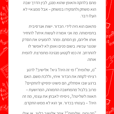
מהם בלהקה והאופן שהוא מנגן, לבין הדרך שבה
הוא משחק ולתפקידו במשחק – אבל ממצאיי לא
העלו דבר.
פתאום הוא היה לידי. הכדור. ישות אגרסיבית
בתמימותה. מה אני אמורה לעשות איתו? להחזיר
אותו אליהם, מן הסתם. ומהר. להמעיט את הסדק
שנוצר עכשיו. בשום פנים ואופן לא לאפשר לו
להתרחב. זה כמו לקטוע מנגינה מתפרצת. להמית
אותה.
"נו, שלומית"! מי זה היה? גיא? אלישיב? לרגע
רציתי לקחת את הכדור איתי, וללכת משם. האם
ברגע שבו אסתלק, הם פשוט יפסיקו להתקיים?
מרוב בלבול מהמחשבה התמוהה, המרושעת –
תאווה לשליטה?, ניסיתי לאבחן את עצמי, מה זה
היה? – בעטתי בכדור. אך הוא לא ממש התקדם.
"מה יהיה, שלומית"? אמר אלישיב בלעג, או אולי