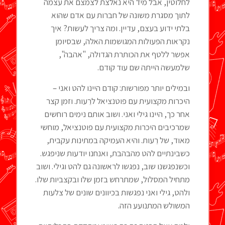
לחלוטין, אבל מיד היא נאלצת לצמצם את עצמה
לתוך מסגרת משונה של חברות עם אדם שהוא
בלתי ידוע בעצם, עדיין. ומה צריך לעשות? איך
נקראות הפעולות המגושמות האלה, שבסיומן
אפשר ללטף את הכותרת הגדולה, "אהבה",
שלמעשה הייתה שם עוד קודם.
ובמילים יותר מפורשות: קודם היינו להט ואני –
היכרות מקצועית עם פוטנציאל לרֵעות. וזמן קצר
אחר כך, היינו גילי ואני. ושוב אותם נימים רוחשים
שמרכיבים היכרות מקצועית עם פוטנציאל, מוחשי
מאוד, של רֵעות. והיא העמיקה במתינות עקבית,
כשבינתיים להט מהבהבת, ואנחנו יודעות שניפגש.
וכשנפגשנו שוב, נפגשו לראשונה גם להט וגילי. ושוב
מתחיל המסלול, שמתרחש בזמן שלו ובקצביות שלו.
ולהט, גילי ואני נפגשות בכיוונים שונים של צלעות
המשולש המתנועע הזה.