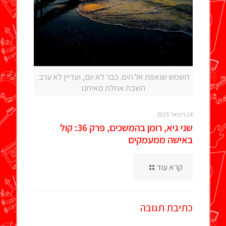
השמש שואפת אל הים. כבר לא יום, ועדיין לא ערב.
השבת אוזלת מאיתנו
24 בינואר 2025
שני גיא, רומן בהמשכים, פרק 36: קול
באישה ממעמקים
קרא עוד
כתיבת תגובה