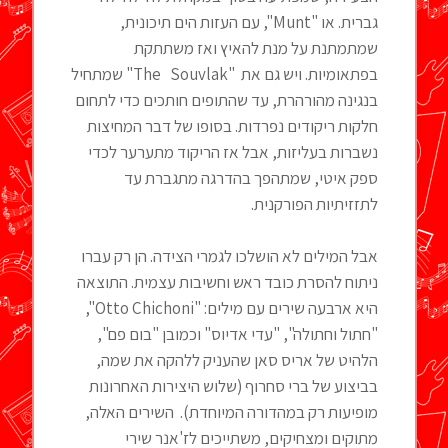
גברית. או "Munt", עם העזות הים תיכונית,
שמתמתנת על מנת להאיץ ואז משתתקת
בפתאומיות. ויש גם את "The Souvlak" שמתחיל
בנגינה מהורהרת, עד שהתופים חותכים כדי לתחום
חלקות ריקודים נפרדות. בסופו של דבר המחיצות
נשברות בעליזות, אבל אז הריקוד מתערער לכדי
ספק איטי, שמתהפך בהדרגה מתגברת עד
לתזזיתיות הפורקנית.
אבל המילים לא הושלכו לגמרי הצידה. הן רק עברו
ניתוח להסרת כובד ראש וחשיבות עצמית. התוצאה
היא ארבעה שירים עם מילים: "Otto Chichoni",
"חתול וחתולה", "עדי אדיוס" וכמובן "בום פם",
הלהיט של אריס סאן שהעניק ללהקה את שמה,
בביצוע של ברי סחרוף (שלוש היצירות האחרונות
מופיעות רק במהדורה המיוחדת). השירים האלה,
מתוקים ומצחיקים, משתייכים לז'אנר שירי