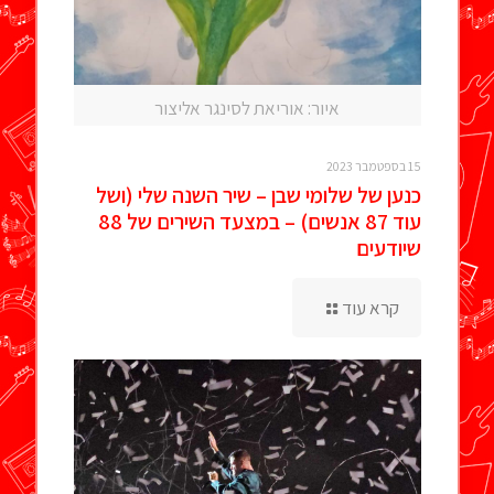
איור: אוריאת לסינגר אליצור
15 בספטמבר 2023
כנען של שלומי שבן – שיר השנה שלי (ושל
עוד 87 אנשים) – במצעד השירים של 88
שיודעים
קרא עוד