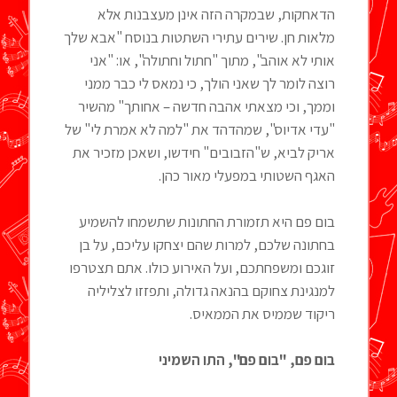
הדאחקות, שבמקרה הזה אינן מעצבנות אלא
מלאות חן. שירים עתירי השתטות בנוסח "אבא שלך
אותי לא אוהב", מתוך "חתול וחתולה", או: "אני
רוצה לומר לך שאני הולך, כי נמאס לי כבר ממני
וממך, וכי מצאתי אהבה חדשה – אחותך" מהשיר
"עדי אדיוס", שמהדהד את "למה לא אמרת לי" של
אריק לביא, ש"הזבובים" חידשו, ושאכן מזכיר את
האגף השטותי במפעלי מאור כהן.
בום פם היא תזמורת החתונות שתשמחו להשמיע
בחתונה שלכם, למרות שהם יצחקו עליכם, על בן
זוגכם ומשפחתכם, ועל האירוע כולו. אתם תצטרפו
למנגינת צחוקם בהנאה גדולה, ותפזזו לצליליה
ריקוד שממיס את הממאיס.
בום פם, "בום פם", התו השמיני