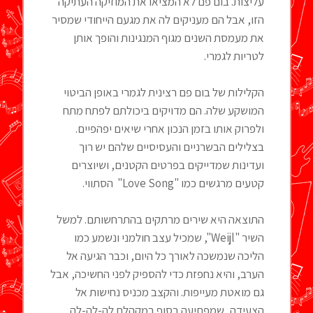
עליצות. בום פם לא המציאו את המוזיקה העתיקה
הזו, אבל הם מעניקים לה את מגעם הייחודי שמסיר
את מעמסת השנים מגוף המנגינות והופך אותן
לטריות לגמרי.
הקלילות של בום פם רצינית לגמרי באופן הביטוי
המושקע שלה. הם מדויקים ביכולתם לפתח מתח
ולפרוק אותו בזמן הנכון אחרי שיאים יפהפיים.
בצלילים הבשרניים והעסיסיים שלהם יש רוך
ועדינות שמדייקים בפרטים הקטנים, ושיוצרים
קטעים מרגשים כמו "Love Song" הסתווי.
התוצאה היא שירים מרתקים בהתרחשותם. למשל
השיר "Weijl", שמכיל עצב חולמני ונשמע כמו
הליכה שנמשכה לאורך כל היום, וכבר הגיעה אל
הערב, והיא נחפזת כדי להספיק לפני החשיכה, אבל
גם מואטת מעייפות. והקצב מכניס נחישות אל
הצעידה, שמפתיעה בסוף במקהלת לה-לה-לה