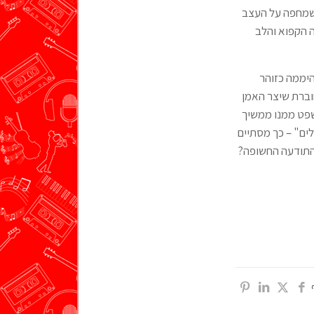
 איכויות כמו הצורמנות הטראנסית בשיר "כוח", הקצביות המארשית בשיר "31" שמחפה על העצב
 הקפוא והלב
היממה כזוהר
חוברת שיצר האמן
שפט ממנו ממשיך
ים" – כך מסתיים
התודעה החשופה?