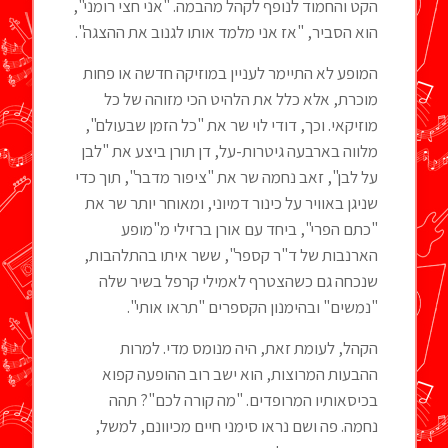
הקט והחמוד לנופף לקהל מהבמה. "אני חצי רומני",
הוא הסביר, "אז אני מלמד אותו לגנוב את ההצגה".
המופע לא התיימר לעניין במוזיקה חדשה או פחות
מוכרת, אלא כלל את הלהיט הכי מזוהה של כל
מוזיקאי. וכך, דודי לוי שר את "כל הזמן שבעולם",
מלווה בארבעה גיטרות-על, דן תורן ביצע את "לבן
על לבן", זאב נחמה שר את "ציפור מדבר", תוך כדי
שניגן באוויר על כינור דמיוני, ומאוחר יותר שר את
"כתם הפרי", ביחד עם אורן ברזילי מ"מופע
הארנבות של ד"ר קספר", ששר איתו בהתלהבות,
שנכחה גם כשהצטרף לאמילי קרפל בשיר שלה
"נמשים" ובהימנון הקספרים "תראו אותי".
הקהל, לעומת זאת, היה מנומס מדי. למרות
ההבעות המרוצות, הוא ישב רוב ההופעה קפוא
בכיסאותיו המרופדים. "מה קורה לכם"? תהה
נחמה. פה ושם נראו סימני חיים מכיוונם, למשל,