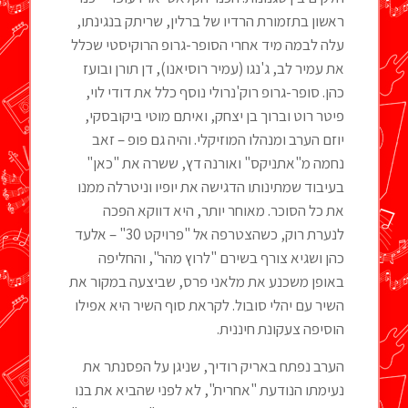
ראשון בתזמורת הרדיו של ברלין, שריתק בנגינתו,
עלה לבמה מיד אחרי הסופר-גרופ הרוקיסטי שכלל
את עמיר לב, ג'נגו (עמיר רוסיאנו), דן תורן ובועז
כהן. סופר-גרופ רוק'נרולי נוסף כלל את דודי לוי,
פיטר רוט וברוך בן יצחק, ואיתם מוטי ביקובסקי,
יוזם הערב ומנהלו המוזיקלי. והיה גם פופ – זאב
נחמה מ"אתניקס" ואורנה דץ, ששרה את "כאן"
בעיבוד שמתינותו הדגישה את יופיו וניטרלה ממנו
את כל הסוכר. מאוחר יותר, היא דווקא הפכה
לנערת רוק, כשהצטרפה אל "פרויקט 30" – אלעד
כהן ושגיא צורף בשירם "לרוץ מהר", והחליפה
באופן משכנע את מלאני פרס, שביצעה במקור את
השיר עם יהלי סובול. לקראת סוף השיר היא אפילו
הוסיפה צעקונת חיננית.
הערב נפתח באריק רודיך, שניגן על הפסנתר את
נעימתו הנודעת "אחרית", לא לפני שהביא את בנו