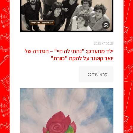
28 במרץ 2025
ילד מתעדכן: "נתתי לה חיי" – הסדרה של
יואב קוטנר על להקת "כוורת"
קרא עוד