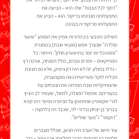
"רוקד לכל הבנות" שלו. היא – הביעה את
התפעלותה מנגינתו בריקוד. הוא – הביע את
התפעלותו מריקודיה בנגינה.
השילוב הטבעי בין הדורות אפיין את המופע "שיעור
מולדת" שנערך אמש (מוצאי שבת) במסגרת
"פסטיבל ימי זמר בתיאטרון חולון". הייחוד: כל
המוזיקאים – זמרים ונגנים, כולל המנחה, אורנה דץ
– גדלו בחולון. זה לא היה רק גימיק, אלא גם תצוגת
תכלית לוקל-פטריוטית גאה ומקצוענית,
שהמוזיקליות שבה הפרתה את הנוכחים עוד
בנעוריהם. אתמול התגלה, למשל, שעמיר לב הציץ
לגרי אקשטיין שהתאמן על הגיטרה ופיטר רוט קינא
בברוך בן יצחק ובדודי לוי, שכבר היו בלהקות –
"רוקפור" ו"נוער שוליים".
עוד הישג של הערב היה הגיוון, שכלל מעברים
חלקים בין סגנונות: הכנר הקלאסי ארז עופר – כנר