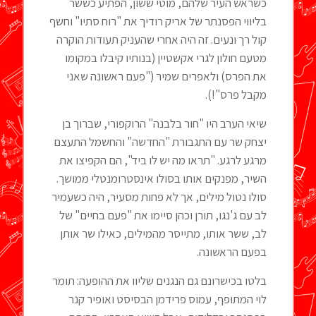
כשראש העיר שלהם, מוטי ששון, הפתיע כששר
בליווי הפסנתר של אריק רודיך את "רוח סתיו" וחשף
קול רך ונעים. זה היה אחרי שהעניק תעודות הוקרה
מטעם חולון לגרי אקשטיין (בנותיו קיבלו במקומו
את הפרס) ולאפרים שמיר ("פעם ראשונה שאני
מקבל פרס"!).
שיאי הערב היו "חור בלבנה" הרוקפורי, שברוך בן
יצחק שר עם התגבורת "החדשה" והחשמל התעצם
מרגע לרגע. "תראו מה יש לו ביד", הם הקפיצו את
השיר, מפנקים אותו בסולו אינסטרומנטלי ממושך.
סולו נטול מילים, אך לא פחות מסעיר, היה כשעמיר
לב עם ג'נגו, תורן וכהן סיימו את "פעם בחיים" של
לב, ששר אותו, מתייסר מהמילים, כאילו שר אותן
בפעם הראשונה.
בלטו בכישרונם גם הנגנים שליוו את ההופעה: תומר
לוי המתופף, עמוס פרידמן הבסיסט ואופיר קנר