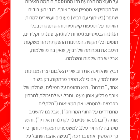
על העוצמה הצנועה הזו מתנוססת חותמת האיכות
של המוזיקאי-המפיק אמיר צורף. בגדי העיבודים
שתפר (בשיתוף עם רביץ) מעובים ועשירים למרות
הוויתור על תוספות קישוטיות וההסתפקות בכלי
הנגינה הבסיסיים: גיטרות לסוגיהן, פסנתר וקלידים,
תופים וכלי הקשה. המתינות ההפקתית הזו משקפת
היטב את נוכחותה של רביץ, שאין בה מושלמות,
אבל יש בה שלמות והשלמה.
רביץ שהלחינה את רוב שירי האלבום יצרה מנגינות
יפות למדי, אם כי לא תמיד מרתקות. רק בשיר
אחד, "בודהה", היא חתומה על המילים, שהלחן של
צורף מבליע אותן מעט, וחבל. יש לה יכולת להבחין
בפרטים ולהמחיש את המציאות ("תלתלים
מתגודדים על החוף המרוחק"), אבל גם להשגיב
אותה ("וברגע או שניים נדלקת נורת אלדין"). והיא
מיטיבה להחזיר סלנג למשמעותו המקורית ותוך כדי
כך להמשיך אותו בדרכה ("נעשה אהבה שחבל על