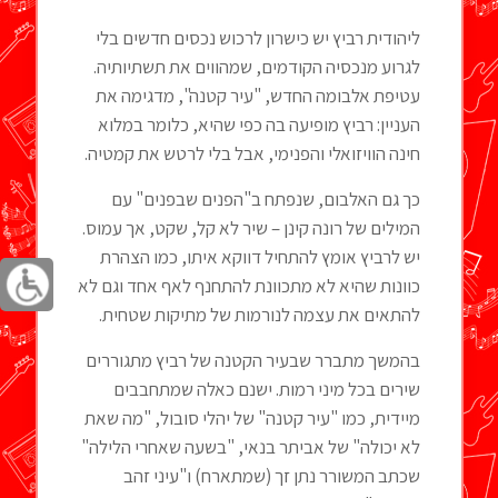
ליהודית רביץ יש כישרון לרכוש נכסים חדשים בלי
לגרוע מנכסיה הקודמים, שמהווים את תשתיותיה.
עטיפת אלבומה החדש, "עיר קטנה", מדגימה את
העניין: רביץ מופיעה בה כפי שהיא, כלומר במלוא
חינה הוויזואלי והפנימי, אבל בלי לרטש את קמטיה.
כך גם האלבום, שנפתח ב"הפנים שבפנים" עם
המילים של רונה קינן – שיר לא קל, שקט, אך עמוס.
יש לרביץ אומץ להתחיל דווקא איתו, כמו הצהרת
כוונות שהיא לא מתכוונת להתחנף לאף אחד וגם לא
להתאים את עצמה לנורמות של מתיקות שטחית.
בהמשך מתברר שבעיר הקטנה של רביץ מתגוררים
שירים בכל מיני רמות. ישנם כאלה שמתחבבים
מיידית, כמו "עיר קטנה" של יהלי סובול, "מה שאת
לא יכולה" של אביתר בנאי, "בשעה שאחרי הלילה"
שכתב המשורר נתן זך (שמתארח) ו"עיני זהב