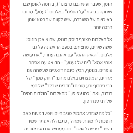
הזמן, שעבר ועשה בנו כרצונו"), בדומה לאופן שבו
שיחקה בביטוי "על הפנים" באלבום "געגוע". מדובר
באיכויות של משוררת, שיש לקוות שתבטא אותן
הרבה יותר.
אל האלבום מצורף דיסק בונוס, שהוא אכן בונוס:
ששה שירים, מחציתם בפעם הראשונה על גבי
אלבום: "האיש ההוא" עם אהובה עוזרי, "את עושה
אותי אמא" ו"ים של געגוע" – הדואט עם אסתר
עופרים. בנוסף, רביץ כינסה דואטים שעשתה עם
אחרים, שמונצחים באלבומיהם: "רחוק ממך" של
ברי סחרוף ורע מוכיח ו"חדרים שבלב" של חמי
רודנר, ואת "כמו עפיפון" מהאלבום "תולדות המים"
של דני סנדרסון.
"כל מה שנזרע אתמול מניב חיים ויופי. דמעות כאב
הופכות לדמעות שמחה", כתבה לה אסתר שמיר
בשיר "ציפייה לאושר", וזה ממחיש את הטריטוריה