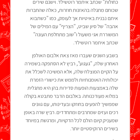
כחולות" שכתב איתמר רוטשילד. וישנם שירים
שכוחם מתגלה בהאזנות חוזרות, כאלה שהחברות
איתם נבנית באיטיות אך לעומק, כמו "כשתבוא
אהבה" של סיון שביט, "הצריף" עם המילים של
המשוררת אגי משעול ו"שוב מתחלפת העונה"
שכתב איתמר רוטשילד.
בשבע השנים שעברו מאז צאת אלבום האולפן
האחרון שלה, "געגוע", רביץ לא הסתפקה בשמירה
על הקיים המוצלח שלה, אלא המשיכה לשכלל את
יכולותיה האומנותיות ולממש את כישורי הזמרת
שלה באמצעות הופעות סדירות בהן היא מתגלית
במלוא מעודכנותה. באלבום הדבר מתבטא בקולה
שממשיך להפעים בחוזקו ובעדינותו, עם גוונים
רכים ועזים שמתרבים ומתחדדים. רביץ שרה באופן
שמעניק קיום הולם לכל הדקויות, ומרגשת במיוחד
בשירים הרוקיסטיים יותר.