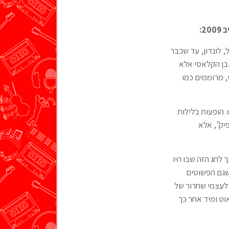
2:
 לונדון, עד שכבר
ובן הקלאסי אלא
, מרוממים כמו
 הופעות בלילות
יק", אלא
 לחג הזה שבו היו
 שגם הפשוטים
 לעצמי שחרור של
חברה. איזה פלא. כמה כיף. אוי ואבוי. ב-11.00 הצ'ק אאוט ומיד אחר כך