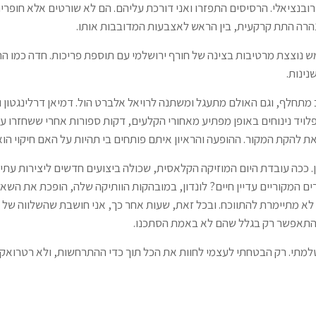
רובנציאלי. הרסיסים התפזרו ואני דורכת עליהם. הם לא שורטים אלא חופר
נהרה התת קרקעית, בין הראש לאצבעות המדובבות אותו.
ש נוצצת מרטיבות בצינה של חורף ירושלמי עם תוספת פריכות. חדה כמו הת
נינות.
מתחלף, וגם האולם מתעגל ומשתנה לרויאל אלברט הול. דמיאן דרלינגטון וג'
לויד נינוחים באופן מפתיע מאחורי הקלעים, דקות ספורות אחרי ששחזרו ע
ת להקת המקור. ההופעה והראיון איתם פותחים בי תהיות על האם חיקוי הוא
. ככה עובדת היום המוזיקה הקלאסית, שכולה ביצועים חדשים ליצירות עתי
 המקוריים עדיין חיים? לונדון, במובהקות הוותיקה שלה, הופכת את השא
לא מתיימרת להתווכח. ובכל זאת, שעות אחר כך, אני חושבת שהשלווה של ה
התאפשר רק בגלל שהם לא באמת הסתכנו.
למתי. רק הבטחתי לעצמי לחוות את הכל תוך כדי ההתרחשות, ולא רטרואקטי