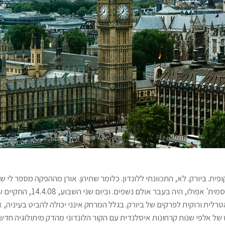
ופית. ביורק. לא, התכוונתי ללונדון. כלומר שתיהן. אורן מההפקה מספר לי
והעתיק הזה, האמרסמית' אפולו, היה בעבר אולם 
רלית ורוקית לפרקים של ביורק. בגלל המרחק אינני יכולה להביט בעיניה,
ל אלפי שנות קרחונות איסלנדית עם הקור הלונדוני מהדק מיתולוגיה חד