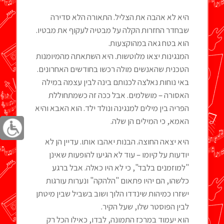
היא לא אהבה את הצליל. התאורה הלא סדירה
שבחדר החזרות הקלה על מבטיה לעקוף את מבטיו.
הוא בטח גאה במהוקצעות.
המנגינות יצאו מלוטשות. היא השתאתה מהמיומנות
הטכנית שהאנשים מולה רכשו בחודשים האחרונים.
באי נוחות נאלצה לכנותם בינה לבין עצמה במילה
האסורה – מושלמים. אבל ככה זה כשמתחוללת
הפריה בין מילים למנגינה ונולד ילד. הוא האבא והיא
האמא, כי המילים הן שלה.
היא יצאה החוצה. הבנות יאהבו אותו. עדיין הן לא
יודעות על קיומו – עוד לא הגיעו להופעות שאינן
"למוזמנים בלבד", כי לא היו כאלה. אבל ברגע
כלשהו, הם יהיו פתאום "הלהקה" ונערות עורגות
ישזרו כמיהות שינדדו הלוך ושוב בשביל שבין מיטתן
לבין הפוסטר שלו, שעל הקיר.
הוא יעמוד במרכז התמונה, לבדו, כאילו הכל רק