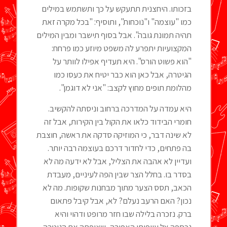
בזכותו. היחצנית תתעקש על כך ותשתמש במילים
כמו "עוצמה" ו"נוכחות", ותוסיף: "בכל מקרה זאת
תהיה תמונת גובה". אבל בסוף תישבר ומבין המילים
המקצועיות יתפרע לה משפט מיוזע כמו פרחח:
"הוא פשוט הורס". היא תעדיף אפילו לוותר על
הגיטרה, אבל כאן הוא כבר יטיח את כעסו כמו
מהלומת תופים מחוץ לקצב: "אני לא דוגמן".
היא עמדה על המדרכה ברחוב וניסתה להקשיב.
חומרי הבידוד כלאו את הקול בין הקירות, אבל זה
לא שינה דבר, כי המוזיקה סדקה את ראשה, חוצבת
בה פתחים, כדי לחדור דרכם בעוצמה רבה יותר.
ועדיין לא אהבה את הצליל, אבל לא ידעה מה לא
בסדר בו. בחלל הצר שבין הפה לעיניים, מעבדת
הכאב, תסס הצער מתוך מבחנות שקופות. מה לא
נכון? האם הרעב נעלם? לא, אבל קיבל פתאום
ברק. נזכרה בלילה שבו חזר מרופט ודהוי והיא