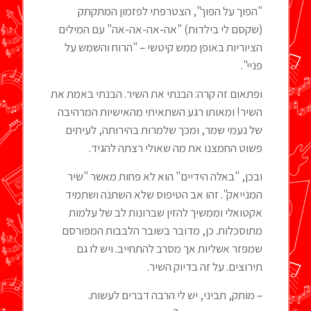
"הפוך על הפוך", הצטרפתי לפזמון המתקתק
(שקסם לי בילדות) "אה-אה-אה-אה" עם המילים
הציוריות באופן ממש קיטשי – "הרוח והשמש על
פניי".
ופתאום זה קרה: הבנתי את השיר. הבנתי באמת את
השיר! ומאותו רגע השתאיתי מהאישיות המרהיבה
של נעמי שמר, ומכך שלמרות בהירותה, לעיתים
פשוט החמצנו את מה שאולי רצתה להגיד.
ובכן, "באלה הידיים" הוא לא פחות מאשר "שיר
המנייאק". זהו אב הטיפוס שלא השתנה ושתמיד
אקטואלי וממשיך להזין שברונות לב של עלמות
מתוסכלות. כן, מדובר בשובר הלבבות המפורסם
שמפזר אשליות אך מסרב להתחייב. ויש לו גם
תירוצים. על זה בדיוק השיר.
– מותק, תביני, יש לי הרבה דברים לעשות.