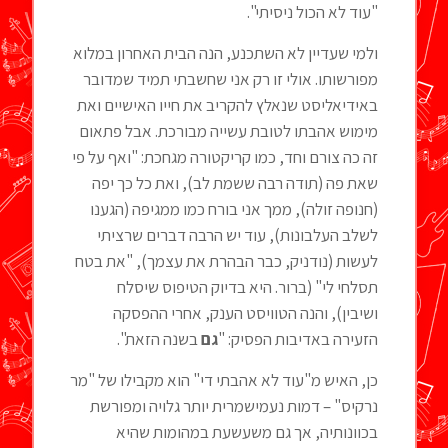
"עוד לא הכול ניסיתי".
ולמי שעדיין לא השתכנע, הנה הבית האחרון במלוא
מפורשותו. אולי זו רק אני שחשבתי תמיד שמדובר
באידיאליסט שנאלץ להקריב את חייו האישיים ואת
מימוש אהבתו לטובת עשייה מבורכת. אבל פתאום
זה כה צורם וחד, כמו קריקטורה מגחכת: "ואף על פי
שאת פה (תודה רבה ששמת לב), ואת כל כך יפה
(חנופה זולה), ממך אני בורח כמו ממגיפה (הגענו
לשלב העלבונות), עוד יש הרבה דברים שרציתי
לעשות (נודניק, כבר הבהרת את עצמך), "את בטח
תסלחי לי" (ברור. היא בדיוק הטיפוס שיסלח
ושיבין), והנה הטוויסט הענק, אחרי ההפסקה
הזעירה באדיבות הפסיק: "
גם
בשנה הזאת".
כן, האיש מ"עוד לא אהבתי די" הוא מקבילו של "מר
נרקיס" – דמות נעמישמרית יותר גלויה ומפורשת
בכוונותיה, אך גם משעשעת במהומות שהיא