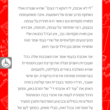
"לי לא אכפת, לי דווקא די נעים" שהיא שגורה ואולי
נשחקת מרוב שנים של השמעות. אינני משתעממת
מחוויה מקסימה גם כאשר היא חוזרת על עצמה.
ובעצם, רצוי שתחזור על עצמה, תכופות, אם היא
אכן חוויה מקסימה. וכך, אין הבדל בהנאה שלי
מהביצועים הקלאסיים של שירי נעמי שמר מאז
שחוויתי אותם בגן הילדים ועד היום.
אני אוהבת בנעמי שמר את השובבות שלה. ככל
שעוברות השנים מגלה את קריצת העין הממזרית
שהיא משלבת בשירים בקלילות, ולפעמים
בערמומיות מוסיפה אירוניה וביקורת. יום שישי
שעבר, הרדיו מזמר בעברית ואני קולטת בזווית
האוזן את "עוד לא אהבתי די" של יהורם גאון, ומתוך
הרגל ממהרת לעוות את אוזניי בבוז. הפאתוס!
המליציות במילים ובביצוע המודגש! התוכן המעיד
על מופרזות. ובכל זאת, מבלי משים, כמתוך לעג של