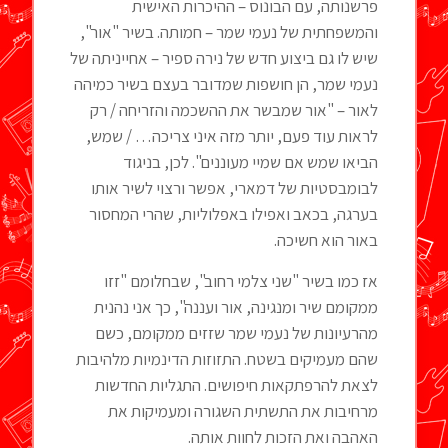
פרשנותה, עם הבונוס – ההיכרות האישית
והמשפחתית של נעמי שמר – חמותה. בשיר "אור",
שיש לו גם ביצוע חדש של נירה ספיר – אחייניתה של
נעמי שמר, הן חושפות שמדובר בעצם בשיר כמיהה
לאור – "אור שמבשר את ההשכמה והזריחה / רק
לראות עוד פעם, יותר מזה איני צריכה… / שמש,
הביאו שמש אם שמיי מעוננים". לכן, בניגוד
לבומבסטיות של דמארי, אפשר ורצוי לשיר אותו
בערגה, בכאב ואפילו באפלוליות, שהרי המחסור
באור הוא חשיכה.
אז כמו בשיר "שני צלמי רחוב", שבחלומם "זזו
ממקומם שיר ומנגינה, אור ועננה", כך אני נהנית
מהרעיונות של נעמי שמר שזזים ממקומם, כשם
שהם מעמיקים בשטח. התזוזות הדינמיות מלהיבות
לצאת להרפתקאות חיפושים. התגליות החדשות
מרחיבות את התשתית השגורה ומעמיקות את
האהבה ואת הזכות לחוות אותה.