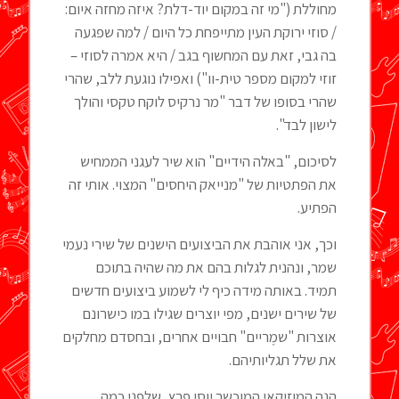
מחוללת ("מי זה במקום יוד-דלת? איזה מחזה איום:
/ סוזי ירוקת העין מתייפחת כל היום / למה שפגעה
בה גבי, זאת עם המחשוף בגב / היא אמרה לסוזי –
זוזי למקום מספר טית-וו") ואפילו נוגעת ללב, שהרי
שהרי בסופו של דבר "מר נרקיס לוקח טקסי והולך
לישון לבד".
לסיכום, "באלה הידיים" הוא שיר לעגני הממחיש
את הפתטיות של "מנייאק היחסים" המצוי. אותי זה
הפתיע.
וכך, אני אוהבת את הביצועים הישנים של שירי נעמי
שמר, ונהנית לגלות בהם את מה שהיה בתוכם
תמיד. באותה מידה כיף לי לשמוע ביצועים חדשים
של שירים ישנים, מפי יוצרים שגילו במו כישרונם
אוצרות "שמֶריים" חבויים אחרים, ובחסדם מחלקים
את שלל תגליותיהם.
הנה המוזיקאי המוכשר יוסי פרץ, שלפני כמה