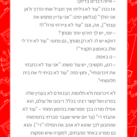
– איזה דברים בדיוק?
אז ככה: "עוד לא גיליתי איך תוביל אותי הדרך ולאן
אני הולך" (ובלשון ימינו: "אני עדיין מחפש את
עצמי"), אה, וגם: "עוד לא ציירתי פרח"!!!
– יופי, יש לך תירוץ יותר מגוחך?
דווקא יש לו. לא רק מגוחך, גם פתטי: "עוד לא ירד לי
שלג באמצע הקציר"!
– נו באמת.
– רגע, תקשיבי, יש עוד משהו: "אני עוד לא כתבתי
את זיכרונותיי", וחוץ מזה: "עוד לא בניתי לי את בית
חלומותיי".
לא זיכרונות ולא חלומות. הבנאדם לא בעניין שלה
בפרט ושל קשר רציני בכלל. ריבונו של עולם, הוא
אפילו מודה בכך מפורשות בפזמון החוזר – "עוד לא
אהבתי די" (עד יום שישי שעבר סברתי בתמימותי
שהתכוון לכך שהוא לא אהב את המילה "די"). והוא
גם מפרט באחד מהבתים, למקרה שיש ספקות: