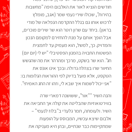
חודשים הוציא לאור את האלבום היפה "מחשבות
בהירות", שכולו שירי נעמי שמר (אגב, מומלץ
לרכוש אותו גם בגלל ההקדמה הנפלאה של מודי
בראון). ביחד עם שרון רוטר הוא שר שירים מוכרים,
אבל הופך אותם על מנת להחזירם למקומם הנכון
והמדויק. כך, למשל, הוא מעמיק עד לתמצית
הפשטות החבויה בהמנון הפסטיבלי "יש לי (יום יום)
חג". הוא שר בשקט, מרכך ומהרהר את מה שהגשש
החיוור שרו בצהלה גדולה. ובכך אינו אונס את
הטקסט, אלא פועל בדיוק לפי ההוראות הגלומות בו:
"אני יכול לשמוח איך שבא לי, וזהו זה החג האמיתי".
והנה השיר ""אור", ששושנה דמארי שרה
בווירטואוזיות שהבליטה את קולה אך החביאה את
השיר. ולעומתה, תמר גלעדי ב"בלוז לנעמי" –
אלבום שיצא עכשיו, המבוסס על הופעות
שמתקיימות כבר שנתיים, ובהן היא מעניקה את