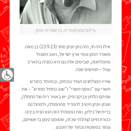
צילום מהויקיפדיה. ברשות זיו יונתן
אילו היה חי, היה נתן יונתן מחר (23.9.23) בן מאה.
משורר הזמן ונופי ארץ ישראל, האב השכול
מהמלחמה, שבימים אלה גם היא נמנית בתאריך
עגול – חמישים שנה.
שיריו המולחנים תמיד נוכחים, ובמיוחד בחודש
תשרי עם "נאסף תשרי" ו"שוב נתחיל מחדש" – את
שניהם הלחין צביקה פיק. יש באוויר ריח של התחלה,
שנתן יונתן היטיב להפריד מההמולה, ולמהול גם
בריח של כיליון, ואת התמהיל הזה הוא הניח בינינו
ככורח חיים קוהלתי שכזה, שסופם טמון בראשיתם,
עטור בפשטות ובהוד של הטבע .