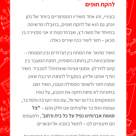
להקת חופים
בעיניי, זהו אחד משיריו המסתוריים ביותר של נתן
יונתן. גם הוא של להקת חופים, בהובלה מרשימה
במיוחד של משה דץ, שבהזדמנות זו אני מפצירה בו
מכאן – חזור לשיר ככה שירים כאלה.
השיר מתאר את המתח בין הנדודים ובין המנוחה –
שמתבטאת רק בתחנה הסופית, תחנת המעבר בין
קיום לחידלון. אסוציאציות שואתיות? למכביר. השיר
הודף אותנו אליהן. במקביל לתחנת הרכבת שאין
ממנה חזור ולשומר המסילה הנוגה, השיר חוגג
בחיוניות לא פחות חזקה את הטבע, על נופיו
הממוקמים בדרום ישראל, עם נופי הערבה והמדבר,
ועופות המדבר שלעיתים אנו חלק מהם –
"צל
מוטות אברותינו נפיל על כל בית ורחוב
", ולפעמים
הם חיצוניים לנו – למשל במבט אל הנשרים.
יש בשיר הזה מִצלול מרהיב שמלווה את המשמעות