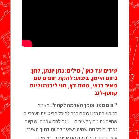
שירים עד כאן / מילים: נתן יונתן, לחן:
נחום היימן, ביצוע: להקת חופים עם
מאיר בנאי, משה דץ, חני ליבנה וליזה
קחטן-לנג
"יפים ממני וממך האדמה לקחה".
האמת
המכאיבה הזו נכנסה כבר להיכל הביטויים העבריים
שחיים גם מחוץ לשירים – שגם להם עצמם יש קיום
נפרד:
"וכל מה שהיה נשאיר לחיות בתוך השיר"
.
עוצמת הביצוע נובעת מהאופן שבו האישיות