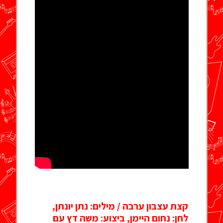
קצת עצבון ערבה / מילים: נתן יונתן,
לחן: נחום היימן, ביצוע: משה דץ עם