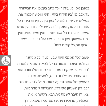
במובן מסוים, עידן רייכל כתב בעצמו את הביקורת
על אלבומו "בין קירות ביתי". היא מופיעה מפורשות
במילים של שיר הנושא: "כאן בין כל קירות ביתי הכל
סגור", הוא שר, ומוסיף: "בכל שבילי החדר אין שמש
שישרוף ואין גם צל אשר יחשיך. ואין משב סופה ואין
גשם שישטוף ואין גם צוהר שיבהיל. ואין דבר אשר
ישרוף את כל קירות ביתי".
אטום לכל סממני חיות טבעיים, רייכל מסתגר
בעולמו המוכר והבטוח כדי להנפיק משם את נוסחת
"הפרויקט" שרקח במעבדתו. למרות שלכאורה הוא
יוצא החוצה עם אלבום חדש, למעשה מדובר
בהמשך של אותה נסיעה באותו מסלול ובאותו דגם
רכב. רק השנתון משודרג. ההצלחה לימדה אותו
שאין לו סיבה לשנות את תנאי השטח או את
המכונית, שהוכיחו את עצמם מאז שיצא לדרך