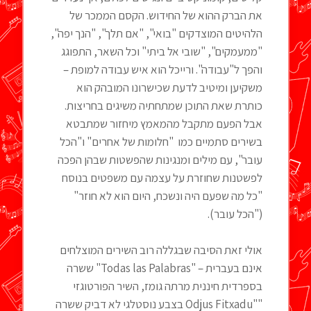
את הברק ההוא של החידוש. הקסם הממכר של
הלהיטים המוצדקים "בואי", "אם תלך", "הנך יפה",
"ממעמקים", "שובי אל ביתי" וכל השאר, התפוגג
והפך ל"עבודה". ורייכל הוא איש עבודה למופת –
משקיען ומיטיב לדעת שכישרונו המובהק הוא
כותרת שאת התוכן שמתחתיה משיגים בחריצות.
אבל הפעם מתקבל מהמאמץ מיחזור שמתבטא
בשירים סתמיים כמו "חלומות של אחרים" ו"הכל
עובר", עם מילים ומנגינות שהפשטות שבהן הפכה
לפשטנות שחוזרת על עצמה עם משפטים בנוסח
"כל מה שפעם היה ונשכח, היום הוא לא חוזר"
("הכל עובר).
אולי זאת הסיבה שבגללה רוב השירים המוצלחים
אינם בעברית – "Todas las Palabras" ששרה
בספרדית חיננית מרתה גומז, השיר הפורטוגזי
""Odjus Fitxadu בצבע נוסטלגי לא דביק ששרה