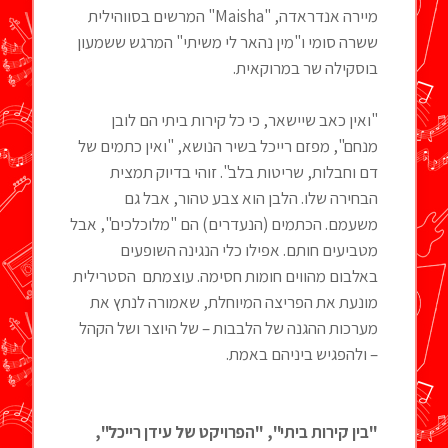
מיירה אנדראדה, "Maisha" המרשים בסווהילית
ששרה סומי ו"מין נהאר לי משיתי" המרגש ששמעון
בוסקילה שר במרוקאית.
"ואין כאב שיישאר, כי כל קירות ביתי הם לובן
מנחם", מפזם רייכל בשיר הנושא, "ואין כתמים של
דם וחבלות, שריטות בלב". זוהי בדיוק תמצית
הבחירה שלו. הלבן הוא צבע טהור, אבל גם
משעמם. הכתמים (הנעדרים) הם "מלוכלכים", אבל
מטביעים חותם. אפילו כלי הנגינה השופעים
באלבום מהווים חומות חסימה. עוצמתם הסטרילית
מונעת את הפריצה המיוחלת, שאמורה לנתץ את
מערכות ההגנה של הלבבות – של היוצר ושל הקהל
– ולהפגיש ביניהם באמת.
"בין קירות ביתי", "הפרויקט של עידן רייכל",