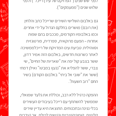
לפני שש שנים ("הפרויקט של עידן רייכל") ולפני
שלוש שנים ("ממעמקים").
גם באלבום השלישי השירים שרייכל כתב והלחין
(את רובם) מושרים בחלקם הגדול על ידי אחרים.
וכמו באלבומיו הקודמים, מככבים בהם שפות
אחרות – הפעם מרוקאית, ספרדית, פורטוגזית
וסווהילית. טביעת עינו המדויקת של רייכלממשיכה
לאתר כשרונות חדשים, באלבום הזה אמיר דדון,
ששר בצבע קול יפה את "שאריות של החיים", שי
צברי, ששר להפליא את "ננעץ במבטו" ואילן דמתי
(ששר את "שובי אל ביתי" באלבום הקודם) בשיר
החם "רוב השעות".
ההפקה כרגיל ללא רבב, וכוללת את גלעד שמואלי,
שממשיך להשתתף עם רייכל בעיבודים העשירים
בכלי נגינה ובתכנותים. התוצאה היא עדיין שירים
קליטים, קומוניקטיביים ונגישים לכולם, אך נעדרים