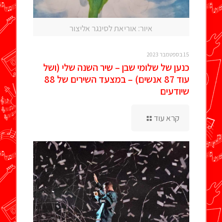
איור: אוריאת לסינגר אליצור
15 בספטמבר 2023
כנען של שלומי שבן – שיר השנה שלי (ושל
עוד 87 אנשים) – במצעד השירים של 88
שיודעים
קרא עוד