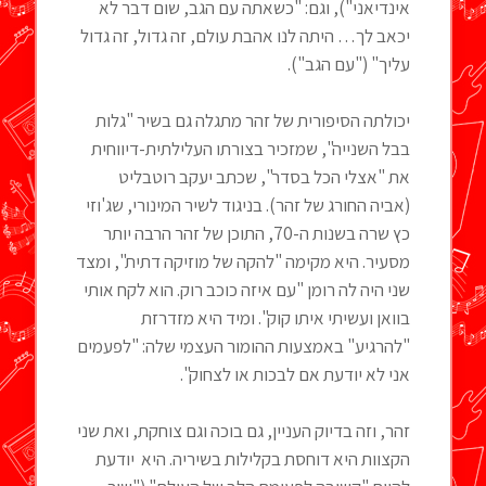
אינדיאני"), וגם: "כשאתה עם הגב, שום דבר לא
יכאב לך… היתה לנו אהבת עולם, זה גדול, זה גדול
עליך" ("עם הגב").
יכולתה הסיפורית של זהר מתגלה גם בשיר "גלות
בבל השנייה", שמזכיר בצורתו העלילתית-דיווחית
את "אצלי הכל בסדר", שכתב יעקב רוטבליט
(אביה החורג של זהר). בניגוד לשיר המינורי, שג'וזי
כץ שרה בשנות ה-70, התוכן של זהר הרבה יותר
מסעיר. היא מקימה "להקה של מוזיקה דתית", ומצד
שני היה לה רומן "עם איזה כוכב רוק. הוא לקח אותי
בוואן ועשיתי איתו קוק". ומיד היא מזדרזת
"להרגיע" באמצעות ההומור העצמי שלה: "לפעמים
אני לא יודעת אם לבכות או לצחוק".
זהר, וזה בדיוק העניין, גם בוכה וגם צוחקת, ואת שני
הקצוות היא דוחסת בקלילות בשיריה. היא יודעת