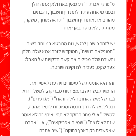
מ"פרקי אבות": "דע מאין באת ולאן אתה הולך
ובפני מי אתה עתיד לתת דין וחשבון", והבתים
מהווים את אותו דין וחשבון: "תיראה אותך, משקר,
מסתתר, לא בוטח באף אחד".
יש לזהר כישרון לרגש, וזה מתבטא במיוחד בשיר
"המופלאה בנשים", המוקדש לזכר אמא שלה. הלחן
והשירה שלה מכילים את קשת הדקויות של האבל:
צער שקט, כעס הולם וקינה שורטת.
זהר היא אומנית של סיפורים ויודעת לאפיין את
הדמויות בשיריה בתמציתיות מבריקה, למשל: "הוא
גבר של אישה אחת. הלילה זו את" ("אגו טריפ").
ובכלל, יש לה דרך חכמה ומפוכחת לתאר אהבה,
למשל: "אולי מחר בבוקר לא תהיי איתי. זה לא אומר
שזה לא לנצח" ("שמיים אפריקאים"), או: "אהבה
שאפשרית רק בארץ רחוקה" ("שיר אהבה