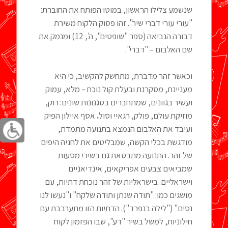
שנשמע צלילו הראשון, במוטו הפותח את החוברת:
"עורי עורי דברי שיר". זהו פסוק הלקוח משירת
דבורה הנביאה (ספר "שופטים", ה', 12) ומנמק את
שם האלבום – "דברי".
וכאשר זהר מדברת, מתחשק להקשיב, כי היא
מעניינת, מסקרנת ובעלת קול נוכח – מלא, עמוק
ועשיר בגוונים, שמתחברים בסגנונות שונים: רוק,
מוזיקת עולם, פולק, רגאיי וסול
.
אסף איילון הפיק
ועיבד את האלבום הנמצא בתנועה מתמדת,
מודגשת בכלי הקשה, שמבליטים את לחניה היפים
של זהר. התנועה מתבטאת גם בשירי מסעות
שמביאים צבעים אפריקאים, אינדיאניים
וישראליים. בישראליות של זהר נוכחת דתיות, עם
מושגים כמו: "תודה שנתן ותודה שלקח" ו"נעשו לנו
נסים" ("לילה בנפרד"). הדתיות הזו מתערבבת עם
חילוניות, למשל בשיר "דע", שבו הפזמון לקוח