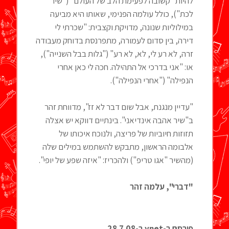
להיות "קשובה לפעימת הלב של העולם" ("שיר
לכת"), כולל עולמה הפנימי, שאותו היא מביעה
במילוליות שנונה, מדויקת וקצבית: "שכרתי לי
דירה, בין סדום לעמורה, מתפרנסת בדוחק מעבודה
זרה, לא רע לי, לא, לא רע" ("גלות בבל השנייה"),
או: "אני בדרכי אל התהילה. חכה לי כאן אחרי
הנפילה" ("אחרי הנפילה").
"עדיין מנגנת, אבל שום דבר לא זז", מדווחת זהר
ב"שיר אהבה אינדיאני". בינתיים דווקא יש אצלה
תזוזות חיוביות של פריצה, ולנוכח איכותו של
אלבומה הראשון, מתבקש להשתמש במילים שלה
(מהשיר "אגו טריפ") ולהכריז: "איזה שפע של יופי".
"דברי", עלמה זהר
פורסם ב-ynet ב-28.7.08