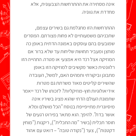
אינה מסתירה את ההתרחשות הצבעונית, אלא
מחדדת את גווניה.
ההתרחשות הזו מתגלמת גם בשירים עצמם,
שתכניהם משמעותיים לא פחות מצורתם. המסרים
שמובעים בהם עוסקים באמונה הדתית באופן כה
מוחצן ומעביר תחושת שליחות עד שלא ברור אם
המוזיקה אצל רנד היא אמצעי או מטרה. התהייה הזו
רלוונטית כאשר מקשיבים למוזיקה הזו באופן
מתבונן וביקורתי ותמהים האם, למשל, העובדה
שהשירים קליטים מאוד משרתת גם מטרות
אידיאולוגיות חוץ-מוזיקליות? לזכותו של רנד ייאמר
שתמונת העולם הדתי שהוא מציג בשיריו אינה
מיסיונרית מתייפייפת בנוסח "הכל מושלם ומלא
אושר בדת". להיפך. הוא מתאר בפירוט רגעים של
חוסר תכלית (בשיר "מה התכלית"), ריקנות ("מוחין
דקטנות"), צער ("נקודה טובה" – דואט עם אהוד