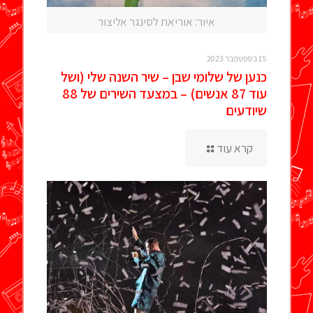
איור: אוריאת לסינגר אליצור
15 בספטמבר 2023
כנען של שלומי שבן – שיר השנה שלי (ושל
עוד 87 אנשים) – במצעד השירים של 88
שיודעים
קרא עוד