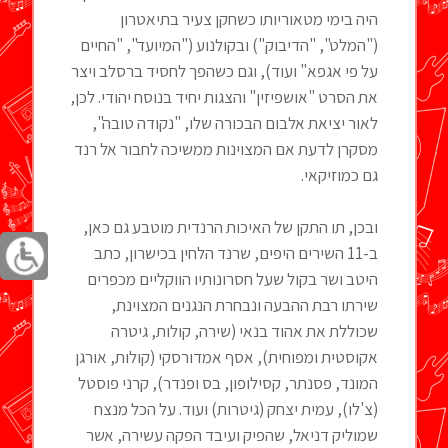
היה בימי מטאוריותו כשחקן צעיר בתיאטרון
("המלט", "הדיבוק") ובקולנוע ("המיועד", "החיים
על פי אגפא" ועוד), וגם כשהפך לחסיד ברסלב ויצר
את הסרט "אושפיזין" והצגות יחיד בנוסח יהודי. לכן,
לאור יציאת אלבום הבכורה שלו, "נקודה טובה",
מסקרן לדעת אם המצוינות ממשיכה לחבור אל רנד
גם כמוזיקאי.
ובכן, תו התקן של האיכות הרנדית מוטבע גם כאן,
ב-11 השירים היפים, שרנד הלחין בכישרון, כתב
היטב ושר בקול שעל חסרונותיו הווקליים מכפרים
שירתו רבת ההבעה ונבחרת הנגנים המצוינת,
שכוללת את אהוד בנאי (שירה, קולות, גיטרה
אקוסטית ומפוחית), אסף אמדורסקי (קולות, אורגן
המונד, פסנתר, קסילופון, בס ופנדר), קרני פוסטל
(צ'לו), עמית יצחק (גיטרות) ועוד. על הכל מנצח
שמוליק דניאל, שהפיק ועיבד הפקה עשירה, אשר