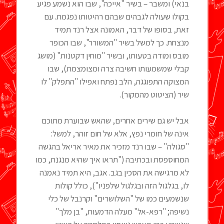
בנאי) ומשבר – בשיר "אייכה", שבו הוא נשמע פגיע
בקולו שעולה לגבהים שבהם רהיטותו נפגמת. עם
זאת, בסופו של דבר, האמונה אצל רנד תמיד
מנצחת. כך למשל בשיר "המשורר", שבו הכופר
מובס ומודה בטעותו, ובשיר "מוחין דקטנות" (מושג
קבלי שמשמעותו חשיבה צרה ומצומצמת), שבו
המצוקה התפוגגה, הלב נפתח ואפילו "התפלק" לו
שיר (הציטוט מהמקור).
אבל יש גם שירים אחרים, שהאש שבוערת מתוכם
אינה של חומרי נפץ, אלא של חום זוהר, למשל:
"סגולה" – שבו רנד מזכיר את מאיר אריאל בהגשה
המחוספסת ובכתיבה ("תראו איך שהיא מנגנת, כמו
לא מרגישה את הסכין בגב. אגב, היא תמיד נאמנה
לו, בגלגול הזה ובגלגול שלפניו"), כולל קולות
שנשמעים כמו של "השלושרים" וקרנבל של כלי
נשיפה; "רפא-אל" מעלה הדמעות, "בן מלך"