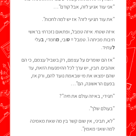
"אני עוד אגיע לזה, אבל קודם"…
"את עוד תגיעי לזה? אז יש למה לחכות".
איזה שטחי. איזה טמבל, ופתאום נזכרתי בראשי
תיבות מכיתה ו'. טמבל =
ט
ובי,
מ
חמדי,
ב
עלי
ל
עתיד.
"אז הם שומרים על עצמם, רק בשביל עצמם, כי הם
אוהבים. תבין, יש ערך לכל ההימנעות הזאת, עד
שהם ימצאו את מי שבאמת נועד להם, ורק אז,
בפעם הראשונה, הם"…
"תגידי, באיזה עולם את חיה"?
"בעולם שלך".
"לא, תביני, אין שום קשר בין מה שאת מאמינה
למה שאני מאמין".