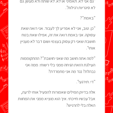
"גם אני לא. תאמיני או לא. לא שותה ולא מעשן. גם
לא סיגריות רגילות".
"באמת"?
"כן. טוב, אני לא אפריע לך לעבוד. אני רואה שאת
עסוקה. אני באמת רואה את זה, אפילו שאת בטח
חושבת שאני רק עסוק בעצמי ושום דבר לא מעניין
אותי".
"למה אתה חושב מה שאני חושבת"? ההתקוממות
העילגת הזאת הגיחה ממני בלי רשותי. ממה אני
נבהלת? נגד מה אני מתמרדת?
"די. תירגעי".
אלה בדיוק המילים שאמורות להפעיל אותי לרעה,
אבל עכשיו חייכתי. איך הוא מוציא ממני את המחוות
האלה בלי להרגיש?