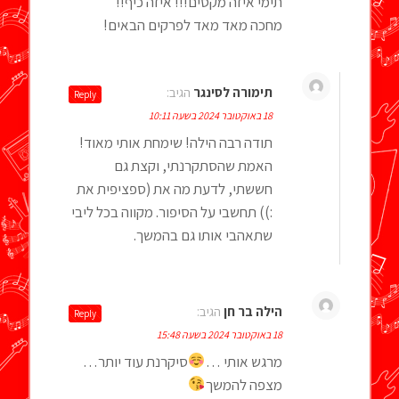
תימי איזה מקסים!!! איזה כיף!!
מחכה מאד מאד לפרקים הבאים!
תימורה לסינגר
הגיב:
Reply
18 באוקטובר 2024 בשעה 10:11
תודה רבה הילה! שימחת אותי מאוד!
האמת שהסתקרנתי, וקצת גם
חששתי, לדעת מה את (ספציפית את
:)) תחשבי על הסיפור. מקווה בכל ליבי
שתאהבי אותו גם בהמשך.
הילה בר חן
הגיב:
Reply
18 באוקטובר 2024 בשעה 15:48
מרגש אותי …
סיקרנת עוד יותר…
מצפה להמשך