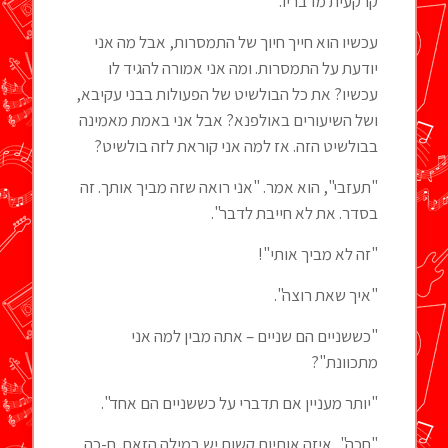
קרקעית מדבריו.
עכשיו הוא חייך חיוך של התמסרות, אבל מה אני
יודעת על התמסרות. ומה אני אמורה להגיד לו
עכשיו? את כל הבולשיט של הפעולות בבני עקיבא,
ושל השיעורים באולפנא? אבל אני באמת מאמינה
בבולשיט הזה. אז למה אני קוראת לזה בולשיט?
"תעזבי", הוא אמר. "אני רואה שזה מביך אותך. זה
בסדר. את לא חייבת לדבר".
"זה לא מביך אותי"!
"איך שאת רוצה".
"כששניים הם שניים – אתה מבין למה אני
מתכוונת"?
"יותר מעניין אם תדברי על כששניים הם אחד".
"חכה", איזה אותיות קשות יש במילה הזאת. ח-כה.