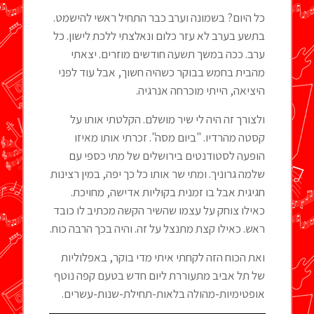
כל היום? בשמונה וערב כבר התחיל ראשי להישמט.
בתשע בערב לא עזר כלום ונאלצתי ללכת לישון. כל
ערב. ככה במשך תשעה חודשים מוזרים. יצאתי
מהבית בחמש בבוקר כשהיה חשוך, אבל עוד לפני
היציאה, הייתי מוכרחה אנרגיה.
ולצורך זה היה לי שיר מושלם. הקלטתי אותו על
קסטה מהרדיו. "ביום מסה". זכרתי אותו מאיזו
הופעה לסטודנטים בירושלים של מתי כספי עם
שלמה גרוניך. ומתי שר אותו כל כך יפה, במין רצינות
חגיגית אבל בו זמנית בקוּליות אדישה, מחויכת.
כאילו צוחק על עצמו שהשיר הקשה מכתיב לו כובד
ראש. כאילו קצת מתנצל על זה. והיה בכך הרבה כוח.
ואת הכוח הזה לקחתי איתי מדי בוקר, באפלוליות
של תל אביב מתעוררת ליום חדש בטעם קפה נוטף
אופטימיות-מהולה בלאות-תחילת-שנות-עשרים.