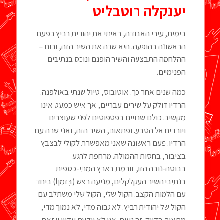
יענקלה רוטבליט
בימית, עירי האבודה, ראיתי את יהודית רביץ בפעם
הראשונה בהופעה. היא שרה את השיר הזה, ובום –
ההלחמה התבצעה והשיר הופנם ונוכס בנתיבים
הפנימיים.
כמה שנים אחר כך. אוטובוס, טיול שנתי באולפנה.
הרדיו דולק על שירים עבריים, אך איש כמעט אינו
מקשיב. כולם שרויים בפטפוטים לפני שעוצרים
ויורדים אל הטבע. ופתאום, השיר הזה, ואני שרה עם
הרדיו. פעם ראשונה שאני מאפשרת לקולי לבצבץ
בציבור, בחסות ההמולה. מרחפת לרגע
בבוסה-נובה הזו, זורמת בארץ המתי-כספית
בנתיבי השיר העקלקלים, מניעה ראש (בָּזמן!) ביחד
עם הלמות הקצב. הקול שלי, הקול שלי משתלב עם
הקול של יהודית רביץ. לא גבוה מדי, לא נמוך מדי,
מתאים בדיוק. זה נעים. אני לא יודעת עדיין שזאת