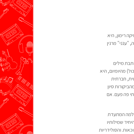
ה רימון, היא
 "ענני" מרנין
ותבת מילים
ל) מהיומיום, היא
ית, חברתית
הביקורות סיון
י פה פעם. אם
 שלמה המתעדת
יחיד שמילותיו
כאות. והסולידריות