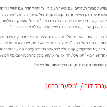
וקעת מבעד הצלילים, וגם כאשר העיבוד (של יחיאל הדר שגם הפיק מוזיקל
ווריריות נוצקת אישיותה החזקה. זה קורה החל מהשיר הפותח, "אשת לוט" 
 נשית, שבו היא שרה בנימה בהולה. גם בשיר "תבנית" שעוסק בהיאלמות, 
ה (על כך השיר), היא נוכחת גם כאשר שרה "אני לא מצליחה לדבר".
לה צרוד בשיר "השקרים שלי" עם העיבוד היפני, עטוף בתכנות, ובעיקר יפה ו
מור, כמו למשל בשיר "כפרה" החותם את אלבומה, שבו היא מבשרת: "הת
ט הצבעוני והמשעשע, קשה שלא להתאהב בגרטנר עצמה. מה עוד שמהדהד ה
ד השירים – "תמשיכי". הלוואי שהיא תקשיב לקולה הפנימי ובאמת תמשיך
 חברותיי השבלולות, שבדרך טועות, אל דאגה
".
נבל דור / "נוסעת בזמן"
י אלבום הבכורה שלה, ענבל דור מוציאה את אלבומה השני, "נוסעת בזמן". 