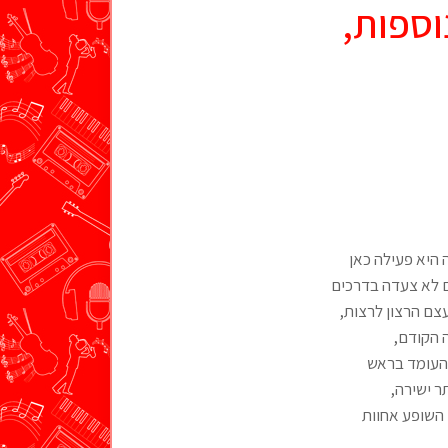
וספות,
ת רוצה", מצהירה טובה גרטנר באלבום "דובדבנים 2". כבר יותר מ-30 שנה היא פעילה כאן
ם לא צעדה בדרכים
עצם הרצון לרצות,
שך ישיר לאלבומה הקודם,
תוצר המפגש שלה ושל להקתה "נפקמינא" עם Yuni – נזיר העומד בראש
ר ישירה,
 השופע אחוות