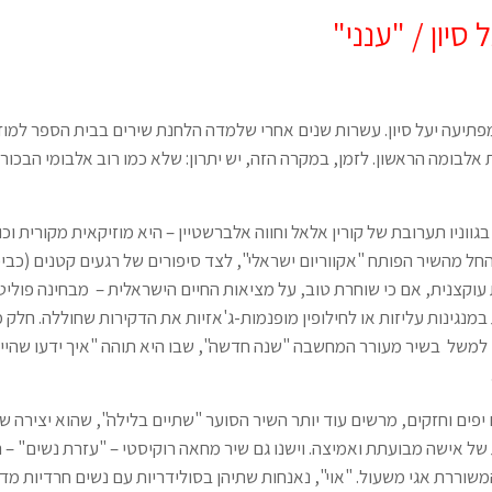
סיון / "ענני"
תיעה יעל סיון. עשרות שנים אחרי שלמדה הלחנת שירים בבית הספר למוזיק
אלבומה הראשון. לזמן, במקרה הזה, יש יתרון: שלא כמו רוב אלבומי הבכורה,
בגווניו תערובת של קורין אלאל וחווה אלברשטיין – היא מוזיקאית מקורית וכ
חל מהשיר הפותח "אקווריום ישראלי", לצד סיפורים של רגעים קטנים (כביכו
עוקצנית, אם כי שוחרת טוב, על מציאות החיים הישראלית – מבחינה פוליט
במנגינות עליזות או לחילופין מופנמות-ג'אזיות את הדקירות שחוללה. חלק מ
למשל בשיר מעורר המחשבה "שנה חדשה", שבו היא תוהה "איך ידעו שהיית
 יפים וחזקים, מרשים עוד יותר השיר הסוער "שתיים בלילה", שהוא יצירה
ל אישה מבועתת ואמיצה. וישנו גם שיר מחאה רוקיסטי – "עזרת נשים" – ה
שוררת אגי משעול. "אוי", נאנחות שתיהן בסולידריות עם נשים חרדיות מדו