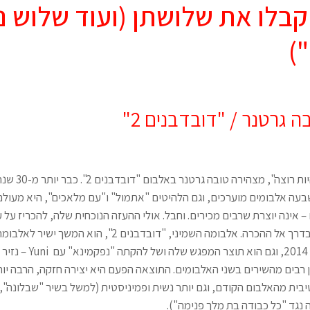
בלו את שלושתן (ועוד שלוש נ
)
 גרטנר / "דובדבנים 2"
"אינני מתביישת להיו
שבעה אלבומים מוערכים, וגם הלהיטים "אתמול" ו"עם מלאכים", היא מעול
 אינה יוצרת שרבים מכירים. וחבל. אולי ההעזה הנוכחית שלה, להכריז על 
מבשרת את השינוי בדרך אל ההכרה. אלבומה השמיני, "דובדבנים 2", הוא המ
"דובדבנים", משנת 2014, וגם הוא 
 רבים מהשירים בשני האלבומים. התוצאה הפעם היא יצירה חזקה, הרבה יות
יבית מהאלבום הקודם, וגם יותר נשית ופמיניסטית (למשל בשיר "שבלונה",
 נגד "כל כבודה בת מלך פנימה").