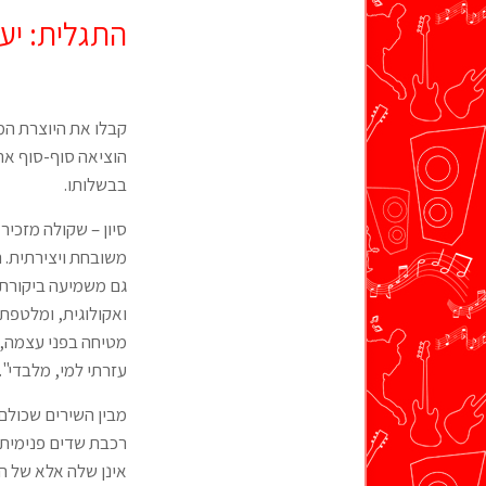
התגלית: יעל 
קבלו את היוצרת המפ
הוציאה סוף-סוף את 
בבשלותו.
סיון – שקולה מזכיר 
משובחת ויצירתית. ה
גם משמיעה ביקורת 
ואקולוגית, ומלטפת 
מטיחה בפני עצמה, 
עזרתי למי, מלבדי".
מבין השירים שכולם
רכבת שדים פנימית ש
אינן שלה אלא של המ