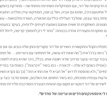
הדעתניות של דור, וגם המוזיקליות השתייפה והתחדשה – מהודקת בהפקה 
אחינועם ניני), שהוא גם אביה, ושל בן זוגה, המוזיקאי עידן טולדנו. התוצ
מחזה בפני עצמו, שמלבד העלילה כולל גם תפאורה, תאורה ותלבושות – עשו
 מגוונים. השחקנית הראשית אומנם נשמעת לעיתים ילדותית, בעיקר בפעמ
גם מסקרנת ומעוררת אהדה בכנותה: "נותר לי רק להמשיך קדימה, לייחל ל
.
בחמלת הקהל והתקשורת. השירים של דור מקוריים והחן שלה כובש. גם אם 
" נימה ברנז'אית ("מה שאת לא עושה, אל תתחתני עם גיטריסט… אל תתק
בוד קברטי-צועני מרהיב שדור חוגגת אותו. בכלל, ניכר שהיא נהנית לחוות
(אפילו כשהם לא שלה – לכאורה – כמו בשיר "זיכרונות"). כשמדובר בפריד
החיים"; ולא מהססת לדרוש "אל תביא לי את החרא הזה" (כך גם נקרא השיר
דעות עצמית מפוכחת, כמו בשיר החותם את האלבום, ששמו מדבר בעד עצמו
לשירים של דור דווקא יש מקום עם הנשיות הצעירה המורכבת מליריות מהול
לי אינסטינקטים חדים או ערימה של פחדים".