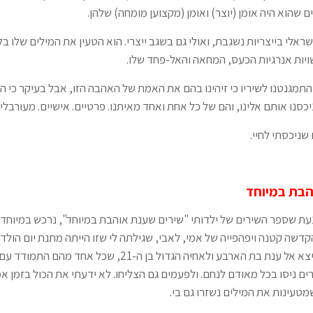
שהוא היה אוֹמן (יוצר) ואוּמן (מקצוען מומחה) שלהן.
ישראלי בייצריות נשגבת, ואולי גם בשגב ייצרי. הוא הטעין את המילים שלו 
ויות אנרגיות הכעס, המחאה והאל-פחד שלו.
התמגנטנו לשיריו כי זיהינו בהם את האמת של האהבה הזו, אבל בעיקר כי הם 
כסנו אותם אלינו, והם של כל אחת ואחד מאיתנו. פרטיים. אישיים. מעורבלים 
שניכסתי לחיי.
הבת במיוחד
עת שספר השירים של ילדותי "שירים שענת אוהבת במיוחד", נרכש במיוחד ע
הקדשה קטנה ויפהפייה של אמי, לאבי, שגילתה לי שזו הייתה מתנת יום הולדת
לפני שנולדתי. ליבי יצא אל ענת בת הארבע ולאחיה הגדול בן ה-21, שכל 
ים ניסו בכל מאודם לנחם. ולפעמים גם הצליחו. לא ידעתי את הכול בזמן א
טעינות את המילים נשזרו גם בי.