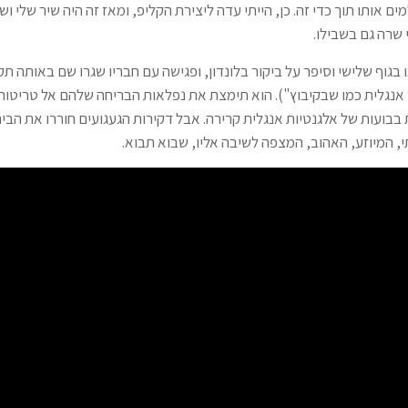
ם אותו תוך כדי זה. כן, הייתי עדה ליצירת הקליפ, ומאז זה היה שיר שלי ו
 שרה גם בשבילו.
 בגוף שלישי וסיפר על ביקור בלונדון, ופגישה עם חבריו שגרו שם באותה תק
 אנגלית כמו שבקיבוץ"). הוא תימצת את נפלאות הבריחה שלהם אל טריטור
בועות של אלגנטיות אנגלית קרירה. אבל דקירות הגעגועים חוררו את הבית
, המיוזע, האהוב, המצפה לשיבה אליו, שבוא תבוא.