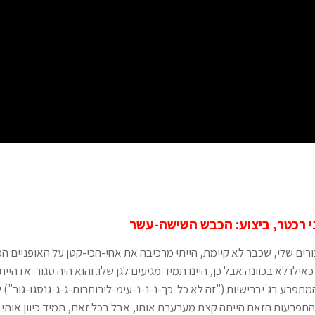
יוני רכטר, ביצוע: הכבש השישה-עשר
ים שלי, שכבר לא קיימת, הייתי מרכיבה את אחי-הכי-קטן על האופניים ה
אילו לא בכוונה אבל כן, היינו תמיד מגיעים לגן שלו. והוא היה סגור. אז היית
המתפרע בג'יברישיות ("זה לא כל-כך-נ-נ-נ-עימ-לירותרות-ג-ג-גנסגו-גור")
 ההתפרעות הזאת הייתה קצת מערערת אותו, אבל בכל זאת, תמיד כיוון אות