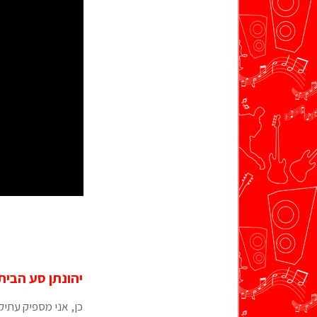
יהונתן סע הביתה
כן, אני מספיק עתיק