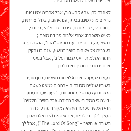
אינדיווידואלים לנפשם הפרטית.
לאונרד כהן שר על השבור, אבל אחרית ימיו ומותו
נראים מושלמים. בביתו, עם אהוביו, צלול יצירתית,
מחובר לעצמו ולזהותו כיוצר, כבן אנוש, כיהודי,
כאיש משפחה; אחרי אלבום פרידה מופתי;
בהשלמה, כך נראה, עם סופו – "הנני", הוא התמסר
בעברית אל אלוהים בשיר הנושא, שגם בו נחקק
חוסר השלמות: "אני שבור ועלוב", אבל בעיני
אוהביו הרבים ההפך היה הנכון.
בעולם שמקדש את הגלוי ואת השטוח, כהן הותיר
בשיריו שוליים מכובדים – רחבים כמעט כשטח
השירים עצמם – למסתוריות, לטעוּן פיענוח מתוך
ידיעה כי תמיד תישאר החידה. אבל בשיר "הללויה"
הוא השאיר מפתח: היה היה אקורד סודי, שדוד
המלך ניגן כדי לרצות את אלוהים (שהוא גם אדון
השירה או השיר – "The Lord Of Song"), אבל לך
לא באמת אכפת מהמוזיקה, נכון? המשפט הזה הוא