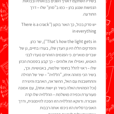
בשיריו השתקפו לאורך השנים בבואותיו ובבואות
הנפשות שנגע בהן – כמו ב"סוזן" שלו – דרך
התודעה.
יש סדק בכול, כך האור בוקע ("There is a crack
in everything
That's how the light gets in"), שר כהן.
והסדקים הללו היו גן העדן שלו, בעודו בחיים, גן של
שברים מוארים. כי הפגמים הזוהרים נועדו לבני
האנוש, ואפילו את אלוהים – כך קבע בסמכות הכהן
שלו – ראוי להלל בחוסר שלמות, באנושיות. וכך,
בשיר הכי מזוהה איתו, "הללויה" – שיר של תהילה
והתחשבנות עם האל, ההשראה, האהבה והיצירה
(וכל המהויות האלה בשיר הן ישות אחת), עם אמונה
מעורערת וכפירה מושלמת – ההללויה שלו קרה
ושבורה. ודווקא ההללויה הזו הפכה להימנונית, ודרך
האוניברסליות הזו ניכסו אותה רבבות