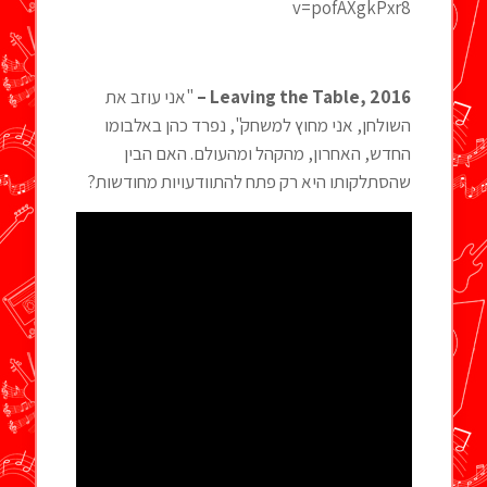
v=pofAXgkPxr8
Leaving the Table, 2016 –
"אני עוזב את
השולחן, אני מחוץ למשחק", נפרד כהן באלבומו
החדש, האחרון, מהקהל ומהעולם. האם הבין
שהסתלקותו היא רק פתח להתוודעויות מחודשות?