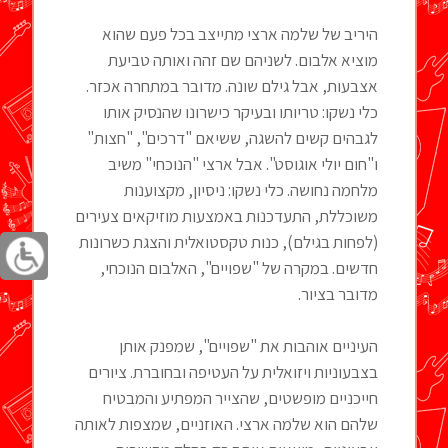
היריב של שלמה ארצי מתייצב בכל פעם שהוא
מוציא אלבום. לשניהם שם זהה ואותה טביעת
אצבעות, אבל גילם שונה. מדובר במתחרה אכזר.
כלי נשקו: טריותו ובעיקר כישרונו שהנסיק אותו
לגבהים קשים להשגה, ששיאם "דרכים", "חצות"
ו"חום יולי אוגוסט". אבל ארצי "הנוכחי" משיב
מלחמה נחושה. כלי נשקו: ניסיון, מקצוענות
משוכללת, התעדכנות באמצעות מוזיקאים צעירים
(לפחות בגילם), כנות טקסטואלית והצגת כשרונות
חדשים. במקרה של "שפויים", האלבום הנוכחי,
מדובר בציור.
העיניים אוהבות את "שפויים", שמפנק אותן
בצבעוניות ויזואלית על העטיפה ובחוברת. ציורים
חייכניים מופשטים, שהצייר המפתיע והמבטיח
שלהם הוא שלמה ארצי. האוזניים, שמצפות לאותה