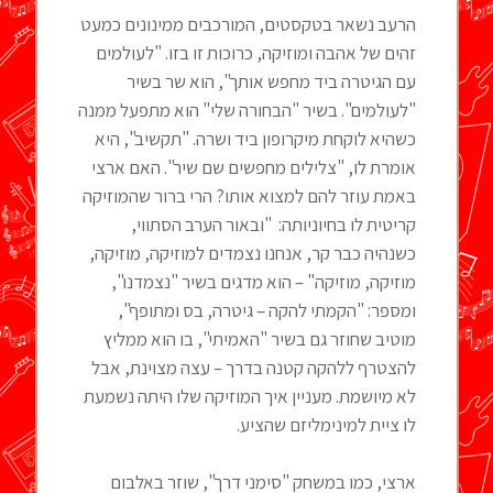
הרעב נשאר בטקסטים, המורכבים ממינונים כמעט
זהים של אהבה ומוזיקה, כרוכות זו בזו. "לעולמים
עם הגיטרה ביד מחפש אותך", הוא שר בשיר
"לעולמים". בשיר "הבחורה שלי" הוא מתפעל ממנה
כשהיא לוקחת מיקרופון ביד ושרה. "תקשיב", היא
אומרת לו, "צלילים מחפשים שם שיר". האם ארצי
באמת עוזר להם למצוא אותו? הרי ברור שהמוזיקה
קריטית לו בחיוניותה: "ובאור הערב הסתווי,
כשנהיה כבר קר, אנחנו נצמדים למוזיקה, מוזיקה,
מוזיקה, מוזיקה" – הוא מדגים בשיר "נצמדנו",
ומספר: "הקמתי להקה – גיטרה, בס ומתופף",
מוטיב שחוזר גם בשיר "האמיתי", בו הוא ממליץ
להצטרף ללהקה קטנה בדרך – עצה מצוינת, אבל
לא מיושמת. מעניין איך המוזיקה שלו היתה נשמעת
לו ציית למינימליזם שהציע.
ארצי, כמו במשחק "סימני דרך", שוזר באלבום