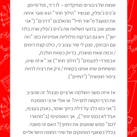
שמות של גיבורים מוזיקליים – לו ריד, פול סיימון
וג'ניס ג'ופלין, שבשיר "הילוך חוזר" הוא סוגר איתה
את המעגל מ"שיר חייל" מהאלבום "דרכים" ("אני
שומע שוב ברגעי השלווה את ג'ניס ג'ופלין שרה בלוז
ישן"). ויש גם הברקות מילוליות אופייניות כמו: "וזה
עם הבוזוקי, מנגן לי שיר עצוב כי, כולנו קצת דומים
/ וכמה שאת מושכת, בדיוק כשאת הולכת,
אבסורדי לפעמים" ("הילוך חוזר") או: "איזה שיט,
מושחתים שתו אותנו בקשית / ורק את רצית להיות
ציפור חופשית" ("החיים").
אז איזה משני השלמה-ארציים מנצח? זה שהציב
את הרף הקשה לחצייה? או אולי ארצי המפוכח
("אני כמו כלב על דלת ביתך שומר, נאבק בעצמי,
אבל לא נכנס יותר"), אך האופטימי (ב"תתארו
לכם" ממש שומעים את החיוך)? האם זה משנה
בכלל כשאגף המתוקים של שירי החופה הישראליים