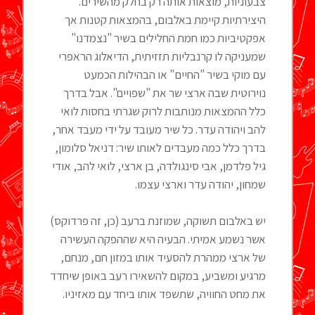
צבעוניות, מוצאות אותה רק בחלק מהשירים.
היצירתיות קיימת באלבום, בהמצאות קטנות אך
אפקטיביות כמו חמת החלילים בשיר "נצמדנו"
שמעניקה לו קרנבליות תזזיתית, הדיאלוג הראפרי
עם מוקי בשיר "החיים" או הבהילות הכמעט
נוירוטית שבה ארצי שר את "שפויים". אבל בדרך
כלל ההמצאות מנותבות לרוק שגרתי בחסות לואי
להב ויהודה עדר. כל שיר מעובד על ידי מעבד אחר,
בדרך כלל כמה מעבדים לאותו שיר: דניאל סלומון,
גיל פלדמן, אבי סינגולדה, בן ארצי, לואי להב, אודי
שמחון, יהודה עדר וארצי עצמו.
יש באלבום תשוקה, שמוזנת ברעב (כן, זה פרדוקס)
אשר נשמע אמיתי. הבעיה היא שההפקה העשירה
של ארצי ממהרת להסעיד אותו במזון חם, מנחם,
מרגיע ומשביע, במקום להשאירו רעב באופן שיחדד
את מחט החוויה, שתשפד אותו ביחד עם מאזיניו.