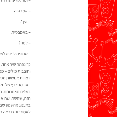
– ומה את עושה לה
– אמבטיה.
– איך?
– באמבטיה.
– למה?
– שתהיה לי יפה לש
כך נפתח שיר אחד, מ
וחובבות מילים – ממ
דמויות אנושיות ססג
כאב מבצבץ של תלישו
בשנים האחרונות. ב
הזה, שחשתי שהוא ב
בתענוג מהשפע שבחי
לאמור: זה כנראה ב