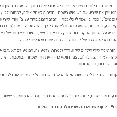
פראותה ובעדינותה בשירי ע. הלל. היא מתבטאת בתוכן – שמעודד דמיון וח
וניהן את שיריו, וגם בשימוש בשפה – החירות לשחק איתה, למתוח ולכווץ 
נפיים", "ככה, כי שמח לי כל-ככה", "זִבְזֵב הזבוב בקול עצוב" ועוד. שירי ע.
ב – עוד יתרונות שהופכים אותו לאהוב כל כך. והנה סיבה נוספת (מיני רבות.
הצביע על הגיחוך המקסים והמדויק שבחיים. למשל, בסיום עלילותיה של הי
רטבה בעצמה, ככה שלא ברור מי בעצם עשתה אמבטיה למי…
חזרתי אל שירי הילדים של ע. הלל (למרות שלמעשה, הם מעולם לא עזבו או
הו – לאו דווקא ילד (ובעצם, דווקא כן!) – את דודי שמחה, ובעקבותיו הגיע
פי, שובבות, חוכמה ותום.
ות – עם או בלי מרכאות וסימני שאלה – שהיום מלאו עשרים שנה למותו של
דעים והיפהפיים, למבוגרים ולילדים – שהם בכל מקרה הדמויות הראשיות.
לח" – לחן: סשה ארגוב. שרים: להקת התרנגולים