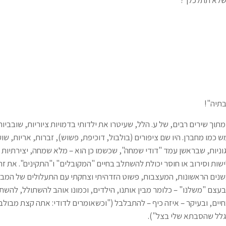
 שלא תתלכלך?
בתיה"!
תוך שירים רבים, של ע. הלל, שעיטרו את ילדותי בדמויות ציוריות, שובביו
ש כמו מחברן. היו שם ציפורים (בולבול, דוכיפת, פשוש), זברות, אריות, שוע
וניות, שבראשן עמד "דודי שמחה", שכשמו כן הוא – מלא שמחה, יצירתיות ו
ת וסירוב או חוסר יכולת להשתלב בחיים "המקובלים" ו"התקינים". את זה 
שנים הראשונות, המעצבות, פשוט הזדהיתי וצחקתי עם התעלולים של המבוג
עצם "משלנו" – כלומר מבין אותנו, הילדים, וכמונו אוהב להשתולל, להשת
ים, ובעיקר – איזה כיף – להתבלבל ("וכשאומרים לדודי: אתה קצת מבולב
גלל שהסבתא שלי בצל").