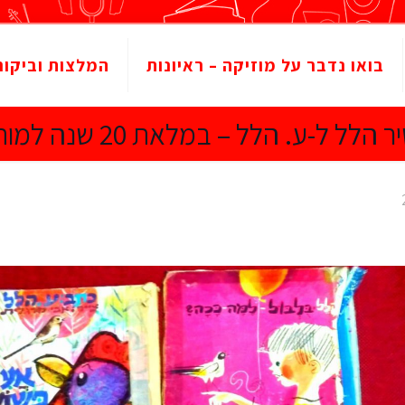
בואו נדבר על מוזיקה – ראיונות
המלצות וביקור
ר הלל ל-ע. הלל – במלאת 20 שנה למותו