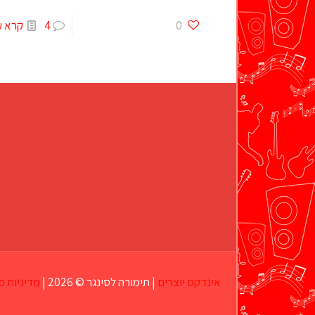
0
4
קרא ע
אינדקס יוצרים
| תימורה לסינגר © 2026 |
מדיניות פ