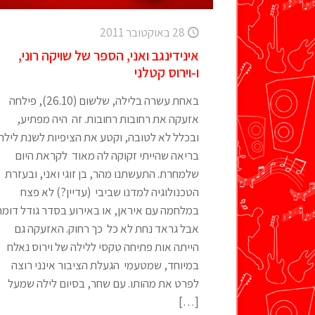
28 באוקטובר 2011
אינידינגב ואני, הספר של שויקה רוני,
ו-וירוס קטלני
באחת עשרה בלילה, שלשום (26.10), פילחה
אזעקה את רחובות רחובות. זה היה מפתיע,
ובכלל לא לטובה, וקטע את הציפיות לשנת לילה
בריאה שהייתי זקוקה לה מאוד לקראת היום
שלמחרת. התעשתנו מהר, בן זוגי ואני, ובעזרת
הטכנולוגיה למדנו שביבי (עדיין?) לא פצח
במלחמה עם איראן, או באירוע בסדר גודל דומה
אבל גראד נחת לא כל כך רחוק. האזעקה גם
הייתה אות פתיחה טִקסי ללילה של וירוס נאלח
במיוחד, שמטעמי הגעלת הציבור אינני רוצה
לפרט את מהותו. עם שחר, בסיום לילה שמעל
[…]