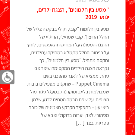
"מסע בין חלמונים", הצגת ילדים,
ינואר 2019
מסע בין חלומות "קובי, תן לי בבקשה צליל של
החלל החיצון". קובי שמואלי, הדיג'יי של
ההצגה הממונֵה על המוזיקה והאפקטים, לוחץ
על כפתור. החלל מתמלא במוזיקה עתידנית,
והקסם מתחיל. "מסע בין חלמונים", כך
נקראת הצגת הילדים המקסימה שיצר צבי
סהר, ממציא של ז'אנר מהפכני בשם
Puppet Cinema – שחקנים מפעילים בובות
שמצולמות בלייב ומוקרנות במעגל סגור מול
הצופים. על שפת הבמה המתינו לרגע שלהן
ביצי עין – בתפקיד הקרקע הצמיגית של כוכב
מסתורי. לצדן יערות ברוקולי וצבא של
פטריות. בצד
[…]