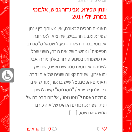
יונתן שפירא, אביגדור גביש, אלבומי
בכורה, יולי 2017
תאומים הפכים לכאורה, אין משותף בין יונתן
שפירא ואביגדור גביש, שהוציאו לאחרונה
אלבומי בכורה. האחד – פעיל שמאל מ"מכתב
הטייסים" ומהשיר של איה כורם, השני שכל
את משפחתו בפיגוע טירור באלון מורה. אבל
לשניהם אלבומים מגובשים ויפים, שהפיק
יהוא ירון, ושניהם קצוות שונים של אותו דבר.
תאומים-הפכים. צל שיש בו אור, אור שיש בו
צל יונתן שפירא / "נומו נומו" קשה לגשת
טבולה ראסה ל"נומו נומו", אלבום הבכורה של
יונתן שפירא. זכורים הלהיט של איה כורם
הנושא את שמו,
[…]
0
0
קרא עוד