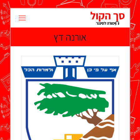
אורנה דץ