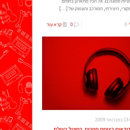
יות ספוגה בג'אז. הכל מתארגן בחותם
ורי, היצירתי, המורכב והעמוק של
[…]
0
0
קרא עוד
13 בפברואר 2009
ודאים בצומת ספרים, רסיטל בעולם