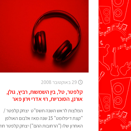
29 באוקטובר 2008
קלפטר, טל, בין השמשות, רביץ, גולן,
אורנן, הסוכריות, רוי אדרי וירון פאר
המלצות לראש השנה תשס"ט יצחק קלפטר /
"קצת דיפלומט" 15 שנה מאז אלבום האולפן
האחרון שלו ("הרחובות ההם") יצחק קלפטר חוז