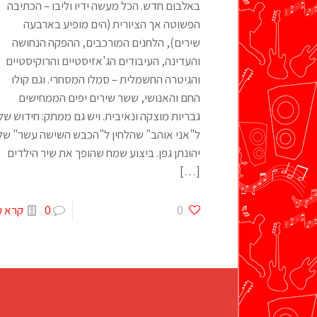
באלבום חדש. הכל מעשה ידיו וליבו – הכתיבה
הפשוטה אך הציורית (הים מופיע בארבעה
שירים), הלחנים המורכבים, ההפקה הנחושה
והעדינה, העיבודים הג'אזיסטיים והרוקיסטיים
והגיטרה החשמלית – סמלו המסחרי. וגם קולו
החם והאנושי, ששר שירים יפים הממחישים
גבריות מוצקה ונאיבית. ויש גם ממתק: חידוש של
ל"אני אוהב" שהלחין ל"הכבש השישה עשר" של
יהונתן גפן. ביצוע שמח שהופך את שיר הילדים
[…]
0
0
קרא ע