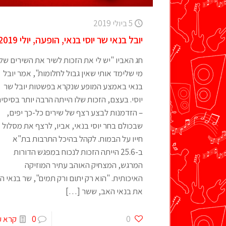
5 ביולי 2019
יובל בנאי שר יוסי בנאי, הופעה, יולי 2019
חג האביו "יש לי את הזכות לשיר את השירים של
מי שלימד אותי שאין גבול לחלומות", אמר יובל
בנאי באמצע המופע שנקרא בפשטות יובל שר
יוסי. בעצם, הזכות שלו הייתה הרבה יותר בסיסי
– הזדמנות לבצע רצף של שירים כל-כך יפים,
שבכולם בחר יוסי בנאי, אביו, לרצף את מסלול
חייו על הבמות. לקהל בהיכל התרבות בת"א
ב-25.6 הייתה הזכות לנכוח במפגש הדורות
המרגש, המצחיק האוהב עתיר המוזיקה
האיכותית. "הוא רק יתום ורק תמים", שר בנאי הב
את בנאי האב, ששר
[…]
0
0
קרא ע