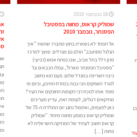
18 בנובמבר 2010
שמוליק קראוס, מחווה בפסטיבל
אנ
הפסנתר, נובמבר 2010
זה
אל
אל תפחד לא נשארת בחוץ מתברר שהשיר "איך
ספט
הגלגל מסתובב" הולם גם מגדלים. סמוך למרכז
שו
סוזן דלל בתל אביב, שבו נפתח אמש (רביעי)
ת
חגי
"פסטיבל הפסנתר מארח", עמלו הכבאים על
עב
כיבוי השריפה במגדל שלום. פעם הוא נחשב
מוב
לגורד השחקים הכי גבוה במזרח התיכון, וכיום מי
הש
סופר אותו לנוכח רבי הקומות החונקים את העיר?
חוז
מוזיקאים דגולים, לעומת זאת, עדיין מעריכים
אי
כאן לפעמים, ואתמול נחגג יום ההולדת ה-75 של
ן
ממש
שמוליק קראוס במופע מחווה מיוחד. "שמוליק
הלו
קראוס חשוב לעתיד של המוזיקה הישראלית לא
ומס
פחות
[…]
וד