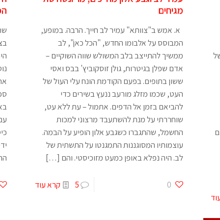
מגיחים
הפ
א. אמש ב"צוותא" עמיר לב חייך. הרבה. במופע,
שתי
המבוסס על אלבומו החדש, "הכל כאן", לב
בצי
ל
ממשיך להתייצב בלב המשולש שווה השוקיים –
היח
אדם שפלן בגיטרות, גולן זוסקוביץ' בבס ואסי
נוס
ששון בתופים. בפעם הקודמת הונח עלי העול של
את
העט, שכמו מזלג מורעב ננעץ בשירים כדי
ספר
להביאם בזמן אל הדפים. אתמול – עת ללא עט,
באל
שוחררתי על מנת להשתעבד מרצוני למכות
עם 
ם
החשמל, שהתגברו כשגבע אלון הופיע על הבמה.
כי
עוצמותיו המסוגננות התמגנטו על התשתית של
ידי
לב. היה נפלא באופן כמעט מזוכיסטי. והם
[…]
הח
0
5
קרא עוד
וד