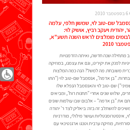
6 בספטמבר 2010
סמבל שם-טוב לוי, שמשון חלפי, עלמה
ר, יהודית ויעקב רביץ, אושיק לוי:
בומים מומלצים לראש השנה תשע"א,
מבר 2010
ב מתחילה שנה חדשה, ואיתה הזדמנויות
גיות לפנק את יקירינו, וגם את עצמנו, במוזיקה
רית משובחת. מה למשל? הנה כמה המלצות
חרות. "בן אדמה", אנסמבל שם-טוב לוי ("התו
מיני") שם-טוב לוי והאנסמבל הנפלא שלו
רים, שלוש שנים אחרי "תחנות רוח", ומביאים
תם את "בן אדמה" – אלבום שבו עולמות שונים
יכים להשתלב זה בזה: ביאליק לצד ר' יהודה
י, אינסטרומנטליות ועושר מילולי, מודרניות
ורתיות, מוזיקה ערבית וטנגו ארגנטינאי עם