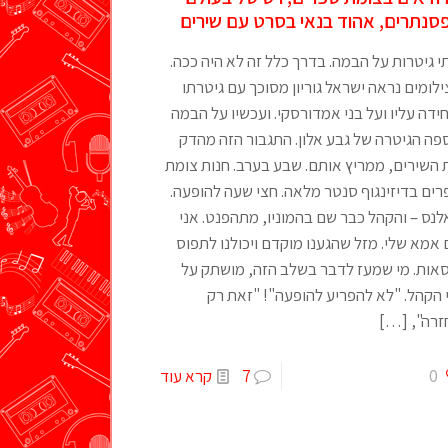
סנתרים, אהוד בנאי בסרט עם שירים
 גיטרות על הבמה. בדרך כלל זה לא היה ככה.
לומים נראה ישראל גוריון מסוכך עם גיטרתו
ידה עליו ועל בני אמדורסקי. ועכשיו על הבמה
פה הגיטרה של גבע אלון. התגבור הזה מהדק
 השירים, ממריץ אותם. שבע בערב. חנות צומת
ים בדיזינגוף סנטר מלאה. חצי שעה להופעה.
נס – והקהל כבר שם בהמוניו, מתהפנט. אני
אמא שלי. מזל שהגענו מוקדם ויכולנו לתפוס
סאות. מי שמעז לדבר בשלב הזה, מושתק על
 הקהל. "לא להפריע להופעה"! "זאת רק
זרה",
[…]
0
7
קרא עוד