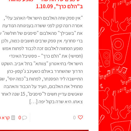
ב"הלם כרך", 1.10.09
"אין ספק שזה האלבום הישראלי האהוב עלי",
אמרה רונה קינן לפני ששרה בעניגותה הנודעת
את "בשבילך" מהאלבום "סימנים של חולשה" ש
ברי סחרוף. אין ספק שרבים חושבים כמוה, ולכן
מופע המחווה לאלבום זכה לכבוד לפתוח אמש
(חמישי) את "הלם כרך" – פסטיבל האינדי
הישראלי בתיאטרון "צוותא" בתל אביב. השקט
הדרוך שהשתרר באולם כשעינב ג'קסון-כהן
התיישבה ליד הפסנתר, לפתוח ב"כמה יוסי", שג
מתחיל את האלבום, העיד על הכבוד והאהבה
שאנשים עדיין חשים ל"סימנים", 15 שנה לאחר
צאתו. היא שרה בקול יפה
[…]
0
0
קרא ע